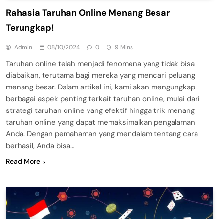
Rahasia Taruhan Online Menang Besar
Terungkap!
Admin
08/10/2024
0
9 Mins
Taruhan online telah menjadi fenomena yang tidak bisa
diabaikan, terutama bagi mereka yang mencari peluang
menang besar. Dalam artikel ini, kami akan mengungkap
berbagai aspek penting terkait taruhan online, mulai dari
strategi taruhan online yang efektif hingga trik menang
taruhan online yang dapat memaksimalkan pengalaman
Anda. Dengan pemahaman yang mendalam tentang cara
berhasil, Anda bisa…
Read More