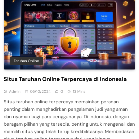
Taruhan Online
Situs Taruhan Online Terpercaya di Indonesia
Admin
05/10/2024
0
13 Mins
Situs taruhan online terpercaya memainkan peranan
penting dalam menghadirkan pengalaman judi yang aman
dan nyaman bagi para penggunanya. Di Indonesia, dengan
beragam pilihan yang tersedia, penting untuk mengenali dan
memilih situs yang telah teruji kredibilitasnya. Membedakan
situs taruhan online terpercaya dari yang lainnya,