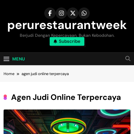
Skip
to
content
perurestaurantweek
Berjudi Dengan Kepercayaan, Bukan Kebodohan.
Subscribe
MENU
Home
agen judi online terpercaya
Agen Judi Online Terpercaya