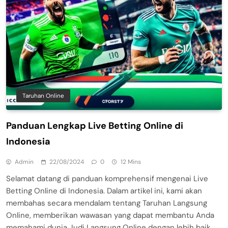
Taruhan Online
Panduan Lengkap Live Betting Online di
Indonesia
Admin
22/08/2024
0
12 Mins
Selamat datang di panduan komprehensif mengenai Live
Betting Online di Indonesia. Dalam artikel ini, kami akan
membahas secara mendalam tentang Taruhan Langsung
Online, memberikan wawasan yang dapat membantu Anda
memahami dunia Judi Langsung Online dengan lebih baik.