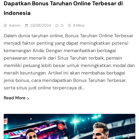
Dapatkan Bonus Taruhan Online Terbesar di
Indonesia
Admin
23/08/2024
0
8 Mins
Dalam dunia taruhan online, Bonus Taruhan Online Terbesar
menjadi faktor penting yang dapat meningkatkan potensi
kemenangan Anda. Dengan memanfaatkan berbagai
penawaran menarik dari Situs Taruhan terbaik, pemain
memiliki peluang lebih besar untuk meningkatkan modal dan
meraih keuntungan. Artikel ini akan membahas berbagai
jenis bonus, cara mendapatkan Bonus Taruhan Terbesar,
serta situs judi online terpercaya di…
Read More