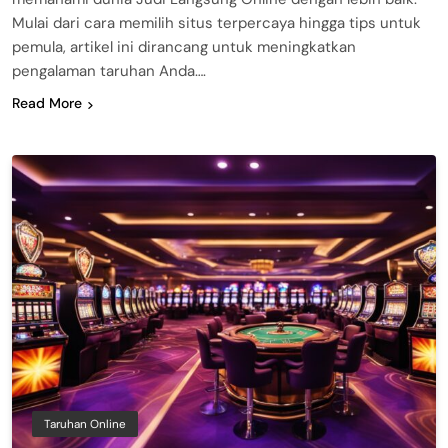
Mulai dari cara memilih situs terpercaya hingga tips untuk
pemula, artikel ini dirancang untuk meningkatkan
pengalaman taruhan Anda….
Read More
Taruhan Online