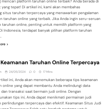
 mencari platform taruhan online terbaik? Anda berada di
 yang tepat! Di artikel ini, kami akan membahas
g situs taruhan terpercaya yang menawarkan pengalaman
n taruhan online yang terbaik. Jika Anda ingin seru-seruan
 taruhan online, penting untuk memilih platform yang
 Di Indonesia, terdapat banyak pilihan platform taruhan
.
ore
 Keamanan Taruhan Online Terpercaya
n
24/05/2024
0
17 Mins
rtikel ini, Anda akan menemukan beberapa tips keamanan
n online yang dapat membantu Anda melindungi data
i dan transaksi saat bermain judi online. Dengan
nakan tips ini, Anda dapat menikmati permainan judi
 perlindungan terpercaya dan efektif. Keamanan Situs Judi