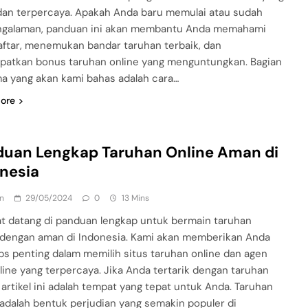
an terpercaya. Apakah Anda baru memulai atau sudah
ngalaman, panduan ini akan membantu Anda memahami
aftar, menemukan bandar taruhan terbaik, dan
atkan bonus taruhan online yang menguntungkan. Bagian
a yang akan kami bahas adalah cara…
ore
uan Lengkap Taruhan Online Aman di
nesia
n
29/05/2024
0
13 Mins
t datang di panduan lengkap untuk bermain taruhan
 dengan aman di Indonesia. Kami akan memberikan Anda
ips penting dalam memilih situs taruhan online dan agen
nline yang terpercaya. Jika Anda tertarik dengan taruhan
, artikel ini adalah tempat yang tepat untuk Anda. Taruhan
 adalah bentuk perjudian yang semakin populer di