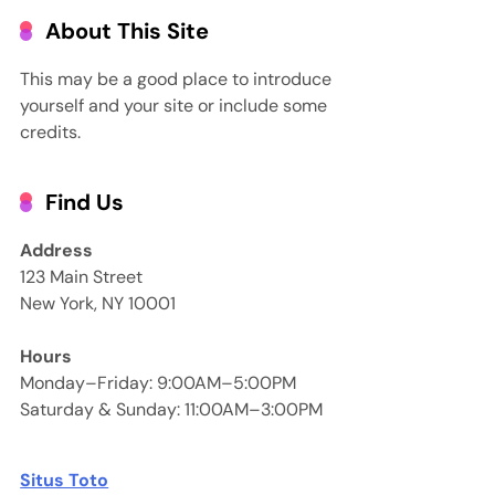
About This Site
This may be a good place to introduce
yourself and your site or include some
credits.
Find Us
Address
123 Main Street
New York, NY 10001
Hours
Monday–Friday: 9:00AM–5:00PM
Saturday & Sunday: 11:00AM–3:00PM
Situs Toto