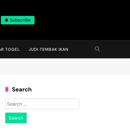
Subscribe
AR TOGEL
JUDI TEMBAK IKAN
Search
Search
for: