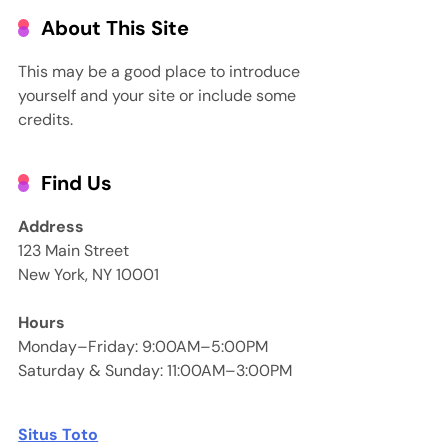
About This Site
This may be a good place to introduce
yourself and your site or include some
credits.
Find Us
Address
123 Main Street
New York, NY 10001
Hours
Monday–Friday: 9:00AM–5:00PM
Saturday & Sunday: 11:00AM–3:00PM
Situs Toto