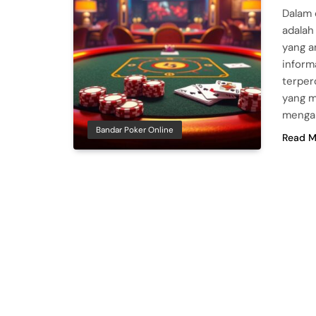
Dalam 
adalah
yang a
inform
terper
yang m
mengap
Bandar Poker Online
Read M