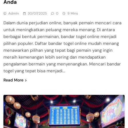
Anda
Admin
30/07/2025
0
9 Mins
Dalam dunia perjudian online, banyak pemain mencari cara
untuk meningkatkan peluang mereka menang. Di antara
berbagai bentuk permainan, bandar togel online menjadi
pilihan populer. Daftar bandar togel online mudah menang
menawarkan pilihan yang tepat bagi pemain yang ingin
meraih kemenangan lebih sering dan mendapatkan
pengalaman bermain yang menyenangkan. Mencari bandar
togel yang tepat bisa menjadi…
Read More