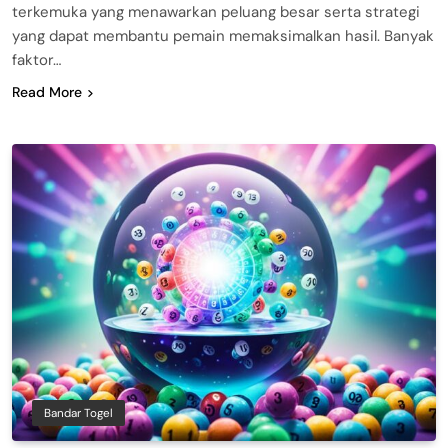
terkemuka yang menawarkan peluang besar serta strategi
yang dapat membantu pemain memaksimalkan hasil. Banyak
faktor…
Read More
Bandar Togel