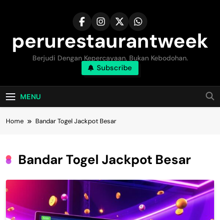
Skip
to
content
perurestaurantweek
Berjudi Dengan Kepercayaan, Bukan Kebodohan.
Subscribe
MENU
Home
Bandar Togel Jackpot Besar
Bandar Togel Jackpot Besar