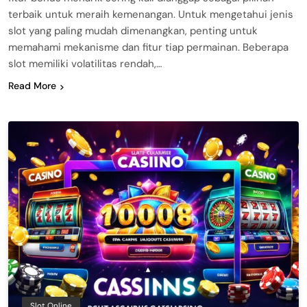
terbaik untuk meraih kemenangan. Untuk mengetahui jenis
slot yang paling mudah dimenangkan, penting untuk
memahami mekanisme dan fitur tiap permainan. Beberapa
slot memiliki volatilitas rendah,…
Read More
Slot Online