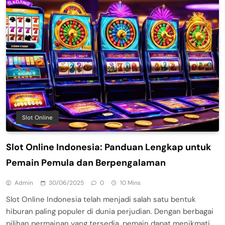
Slot Online
Slot Online Indonesia: Panduan Lengkap untuk
Pemain Pemula dan Berpengalaman
Admin
30/06/2025
0
10 Mins
Slot Online Indonesia telah menjadi salah satu bentuk
hiburan paling populer di dunia perjudian. Dengan berbagai
pilihan permainan yang tersedia, pemain dapat menikmati