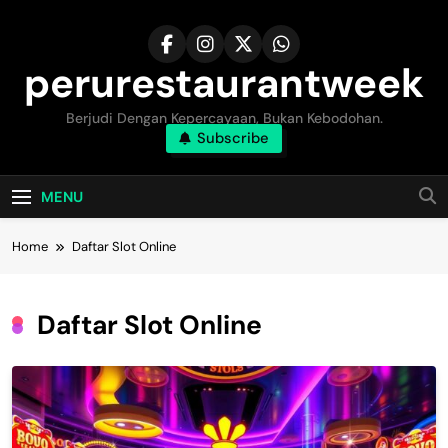
Skip
to
content
perurestaurantweek
Berjudi Dengan Kepercayaan, Bukan Kebodohan.
Subscribe
MENU
Home
Daftar Slot Online
Daftar Slot Online