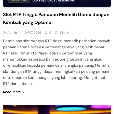
Slot RTP Tinggi: Panduan Memilih Game dengan
Kembali yang Optimal
Admin
01/07/2025
0
9 Mins
Permainan slot dengan RTP tinggi menarik perhatian banyak
pemain karena potensi kemenangannya yang lebih besar.
RTP atau Return to Player adalah persentase yang
menunjukkan seberapa banyak uang taruhan yang akan
dikembalikan kepada pemain dalam jangka panjang. Memilih
slot dengan RTP tinggi dapat meningkatkan peluang pemain
untuk meraih kemenangan yang lebih sering. Mengetahui
RTP dari sebuah…
Read More