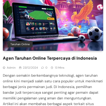
Taruhan Online
Agen Taruhan Online Terpercaya di Indonesia
Admin
23/12/2024
0
13 Mins
Dengan semakin berkembangnya teknologi, agen taruhan
online kini menjadi salah satu cara populer untuk menikmati
berbagai jenis permainan judi. Di Indonesia, pemilihan
bandar judi terpercaya sangat penting agar pemain dapat
memiliki pengalaman yang aman dan menguntungkan.
Artikel ini akan membahas berbagai aspek terkait situs