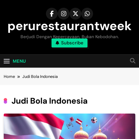
Skip
to
content
perurestaurantweek
Berjudi Dengan Kepercayaan, Bukan Kebodohan.
Subscribe
MENU
Home
Judi Bola Indonesia
Judi Bola Indonesia