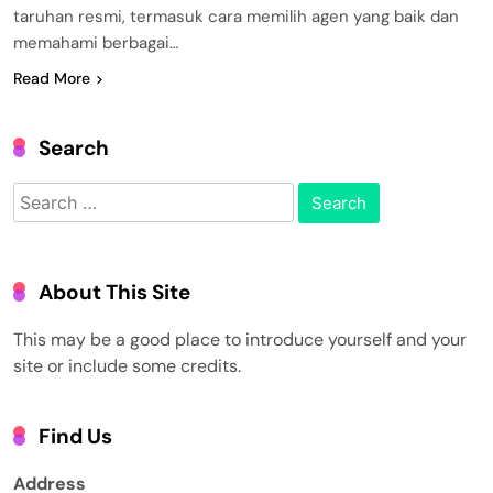
taruhan resmi, termasuk cara memilih agen yang baik dan
memahami berbagai…
Read More
Search
Search
for:
About This Site
This may be a good place to introduce yourself and your
site or include some credits.
Find Us
Address