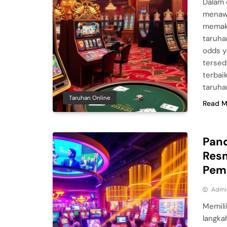
Dalam 
menawa
memaks
taruha
odds y
tersed
terbai
taruha
Taruhan Online
Read M
Pand
Resm
Pem
Admi
Memili
langka