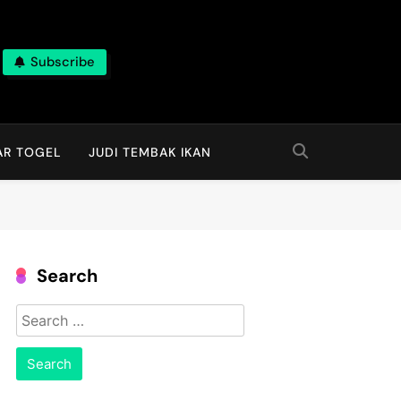
Subscribe
AR TOGEL
JUDI TEMBAK IKAN
Search
Search
for: