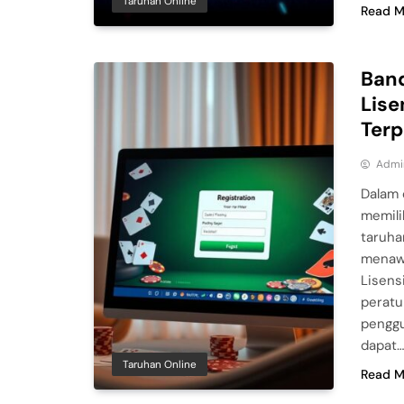
Taruhan Online
Read M
Band
Lise
Terp
Admi
Dalam 
memili
taruha
menawa
Lisens
peratu
penggu
dapat
Taruhan Online
Read M