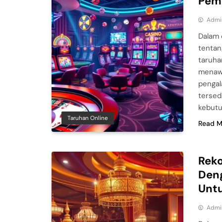
Pemu
Admi
Dalam 
tentan
taruha
menawa
pengal
tersed
kebutu
Taruhan Online
Read M
Reko
Den
Unt
Admi