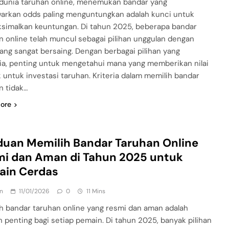
dunia taruhan online, menemukan bandar yang
rkan odds paling menguntungkan adalah kunci untuk
imalkan keuntungan. Di tahun 2025, beberapa bandar
n online telah muncul sebagai pilihan unggulan dengan
ang sangat bersaing. Dengan berbagai pilihan yang
ia, penting untuk mengetahui mana yang memberikan nilai
k untuk investasi taruhan. Kriteria dalam memilih bandar
n tidak…
ore
uan Memilih Bandar Taruhan Online
i dan Aman di Tahun 2025 untuk
ain Cerdas
n
11/01/2026
0
11 Mins
h bandar taruhan online yang resmi dan aman adalah
h penting bagi setiap pemain. Di tahun 2025, banyak pilihan