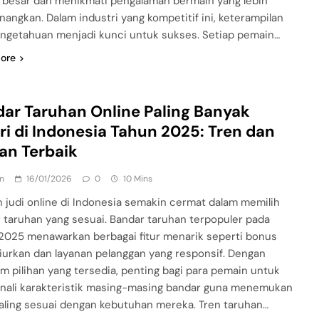
 besar dan menikmati pengalaman bermain yang lebih
angkan. Dalam industri yang kompetitif ini, keterampilan
ngetahuan menjadi kunci untuk sukses. Setiap pemain…
ore
ar Taruhan Online Paling Banyak
ri di Indonesia Tahun 2025: Tren dan
han Terbaik
n
16/01/2026
0
10 Mins
 judi online di Indonesia semakin cermat dalam memilih
 taruhan yang sesuai. Bandar taruhan terpopuler pada
2025 menawarkan berbagai fitur menarik seperti bonus
urkan dan layanan pelanggan yang responsif. Dengan
m pilihan yang tersedia, penting bagi para pemain untuk
ali karakteristik masing-masing bandar guna menemukan
aling sesuai dengan kebutuhan mereka. Tren taruhan…