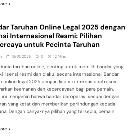
ore
ar Taruhan Online Legal 2025 dengan
nsi Internasional Resmi: Pilihan
ercaya untuk Pecinta Taruhan
n
15/01/2026
0
12 Mins
dunia taruhan online, penting untuk memilih bandar yang
ki lisensi resmi dan diakui secara internasional. Bandar
n online legal 2025 dengan lisensi internasional resmi
rkan keamanan dan kepercayaan bagi para pemain.
i ini menjamin bahwa bandar beroperasi sesuai dengan
ran yang ketat dan memberikan perlindungan kepada
na. Dengan banyaknya pilihan yang tersedia, pemain
…
ore