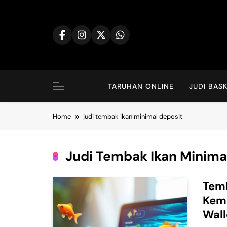
Skip
to
content
TARUHAN ONLINE
JUDI BAS
Home
judi tembak ikan minimal deposit
Judi Tembak Ikan Minima
Temb
Keme
Wall