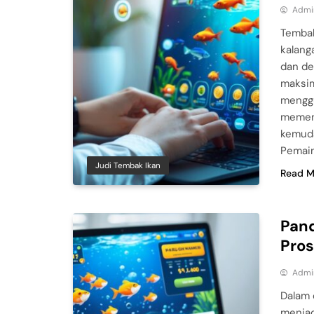
Admi
Tembak
kalang
dan de
maksim
menggu
memena
kemuda
Pemain
Judi Tembak Ikan
Read M
Pand
Pros
Admi
Dalam 
menjad