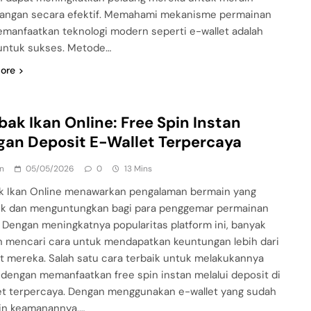
ngan secara efektif. Memahami mekanisme permainan
manfaatkan teknologi modern seperti e-wallet adalah
untuk sukses. Metode…
ore
ak Ikan Online: Free Spin Instan
an Deposit E-Wallet Terpercaya
n
05/05/2026
0
13 Mins
 Ikan Online menawarkan pengalaman bermain yang
k dan menguntungkan bagi para penggemar permainan
. Dengan meningkatnya popularitas platform ini, banyak
 mencari cara untuk mendapatkan keuntungan lebih dari
t mereka. Salah satu cara terbaik untuk melakukannya
 dengan memanfaatkan free spin instan melalui deposit di
et terpercaya. Dengan menggunakan e-wallet yang sudah
in keamanannya,…