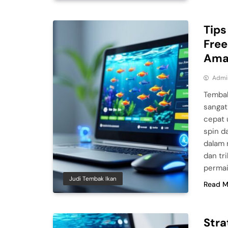
Tips
Free
Am
Admi
Tembak
sangat
cepat 
spin d
dalam 
dan t
permai
Judi Tembak Ikan
Read M
Stra