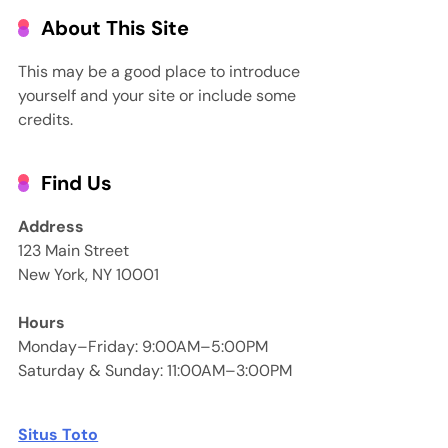
About This Site
This may be a good place to introduce
yourself and your site or include some
credits.
Find Us
Address
123 Main Street
New York, NY 10001
Hours
Monday–Friday: 9:00AM–5:00PM
Saturday & Sunday: 11:00AM–3:00PM
Situs Toto