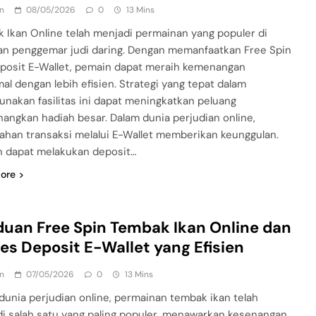
n
08/05/2026
0
13 Mins
 Ikan Online telah menjadi permainan yang populer di
an penggemar judi daring. Dengan memanfaatkan Free Spin
posit E-Wallet, pemain dapat meraih kemenangan
al dengan lebih efisien. Strategi yang tepat dalam
nakan fasilitas ini dapat meningkatkan peluang
ngkan hadiah besar. Dalam dunia perjudian online,
han transaksi melalui E-Wallet memberikan keunggulan.
 dapat melakukan deposit…
ore
uan Free Spin Tembak Ikan Online dan
es Deposit E-Wallet yang Efisien
n
07/05/2026
0
13 Mins
dunia perjudian online, permainan tembak ikan telah
i salah satu yang paling populer, menawarkan kesenangan