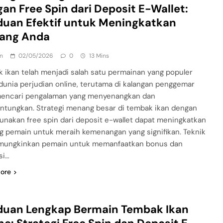
an Free Spin dari Deposit E-Wallet:
uan Efektif untuk Meningkatkan
uang Anda
n
02/05/2026
0
13 Mins
 ikan telah menjadi salah satu permainan yang populer
dunia perjudian online, terutama di kalangan penggemar
mencari pengalaman yang menyenangkan dan
tungkan. Strategi menang besar di tembak ikan dengan
nakan free spin dari deposit e-wallet dapat meningkatkan
g pemain untuk meraih kemenangan yang signifikan. Teknik
mungkinkan pemain untuk memanfaatkan bonus dan
si…
ore
duan Lengkap Bermain Tembak Ikan