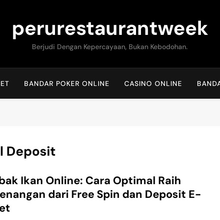
perurestaurantweek
Berjudi Dengan Kepercayaan, Bukan Kebodohan.
KET
BANDAR POKER ONLINE
CASINO ONLINE
BAND
l Deposit
ak Ikan Online: Cara Optimal Raih
nangan dari Free Spin dan Deposit E-
et