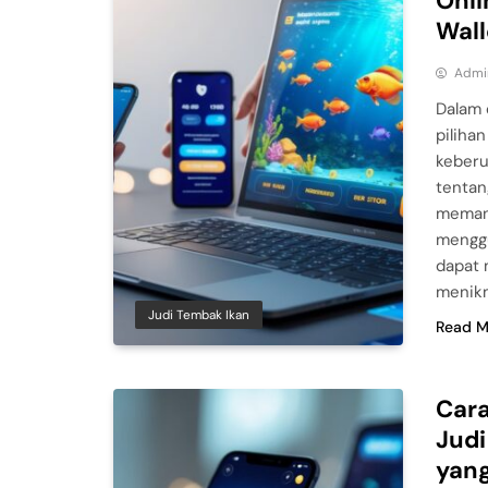
Onli
Wall
Admi
Dalam 
piliha
keberu
tentan
memanf
menggu
dapat 
menikm
Judi Tembak Ikan
Read M
Cara
Judi
yang