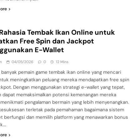
ore
 Rahasia Tembak Ikan Online untuk
tkan Free Spin dan Jackpot
ggunakan E-Wallet
n
04/05/2026
0
12 Mins
ni, banyak pemain game tembak ikan online yang mencari
ntuk meningkatkan peluang mereka mendapatkan free spin
ckpot. Dengan menggunakan strategi e-wallet yang tepat,
n dapat memaksimalkan potensi kemenangan mereka
 menikmati pengalaman bermain yang lebih menyenangkan.
kesuksesan terletak pada pemahaman bagaimana sistem
et berfungsi dan memilih platform yang menawarkan bonus
k….
ore