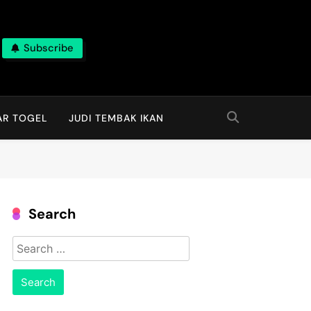
Subscribe
AR TOGEL
JUDI TEMBAK IKAN
Search
Search
for: