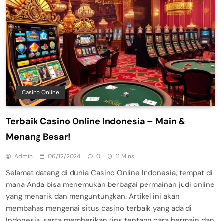
Casino Online
Terbaik Casino Online Indonesia – Main &
Menang Besar!
Admin
06/12/2024
0
11 Mins
Selamat datang di dunia Casino Online Indonesia, tempat di
mana Anda bisa menemukan berbagai permainan judi online
yang menarik dan menguntungkan. Artikel ini akan
membahas mengenai situs casino terbaik yang ada di
Indonesia, serta memberikan tips tentang cara bermain dan