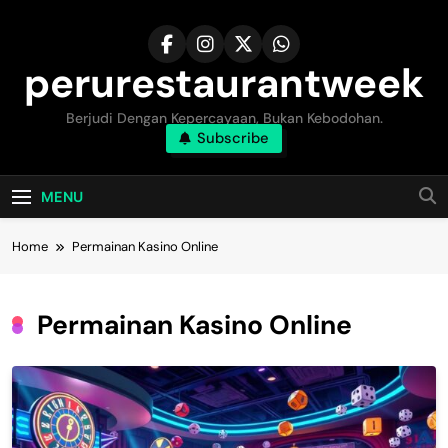
Skip
to
content
perurestaurantweek
Berjudi Dengan Kepercayaan, Bukan Kebodohan.
Subscribe
MENU
Home
Permainan Kasino Online
Permainan Kasino Online