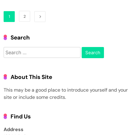
1
2
Search
Search
for:
About This Site
This may be a good place to introduce yourself and your
site or include some credits.
Find Us
Address