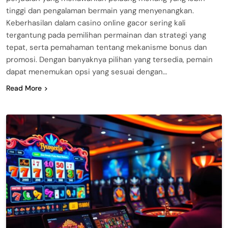
tinggi dan pengalaman bermain yang menyenangkan.
Keberhasilan dalam casino online gacor sering kali
tergantung pada pemilihan permainan dan strategi yang
tepat, serta pemahaman tentang mekanisme bonus dan
promosi. Dengan banyaknya pilihan yang tersedia, pemain
dapat menemukan opsi yang sesuai dengan…
Read More