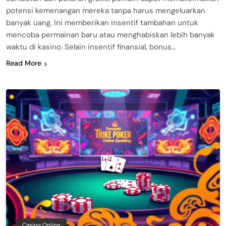
potensi kemenangan mereka tanpa harus mengeluarkan
banyak uang. Ini memberikan insentif tambahan untuk
mencoba permainan baru atau menghabiskan lebih banyak
waktu di kasino. Selain insentif finansial, bonus…
Read More
Casino Online