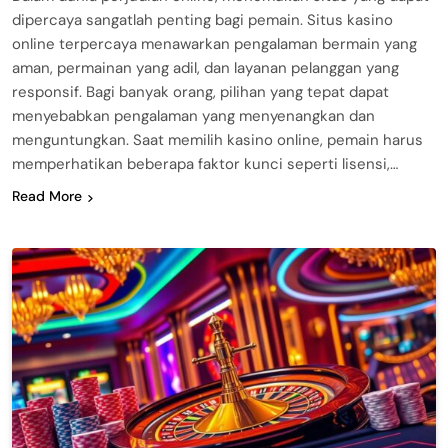
dipercaya sangatlah penting bagi pemain. Situs kasino
online terpercaya menawarkan pengalaman bermain yang
aman, permainan yang adil, dan layanan pelanggan yang
responsif. Bagi banyak orang, pilihan yang tepat dapat
menyebabkan pengalaman yang menyenangkan dan
menguntungkan. Saat memilih kasino online, pemain harus
memperhatikan beberapa faktor kunci seperti lisensi,…
Read More