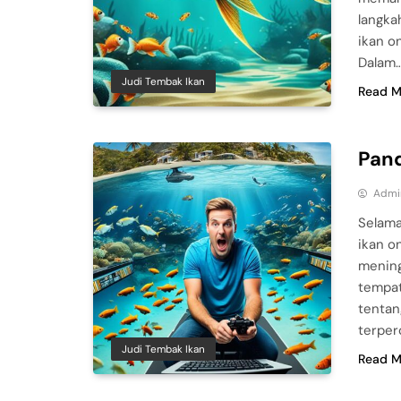
langka
ikan o
Dalam
Judi Tembak Ikan
Read M
Pand
Admi
Selama
ikan o
mening
tempat
tentan
terper
Judi Tembak Ikan
Read M