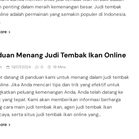
h penting dalam meraih kemenangan besar. Judi tembak
nline adalah permainan yang semakin populer di Indonesia.
…
ore
uan Menang Judi Tembak Ikan Online
n
13/07/2024
0
19 Mins
t datang di panduan kami untuk menang dalam judi tembak
nline. Jika Anda mencari tips dan trik yang efektif untuk
katkan peluang kemenangan Anda, Anda telah datang ke
 yang tepat. Kami akan memberikan informasi berharga
g cara main judi tembak ikan, agen judi tembak ikan
caya, serta situs judi tembak ikan online yang…
ore