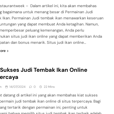
staurantweek – Dalam artikel ini, kita akan membahas
g bagaimana untuk menang besar di Permainan Judi
 Ikan. Permainan Judi tembak ikan menawarkan keseruan
untungan yang dapat membuat Anda ketagihan. Namun,
memperbesar peluang kemenangan, Anda perlu
kan situs judi ikan online yang dapat memberikan Anda
atan dan bonus menarik. Situs judi ikan online…
ore
 Sukses Judi Tembak Ikan Online
percaya
n
14/07/2024
0
22 Mins
t datang di artikel ini yang akan membahas kiat sukses
bermain judi tembak ikan online di situs terpercaya. Bagi
ang tertarik dengan permainan ini, penting untuk
mi bahwa memilih situs judi tembak ikan terbaik adalah