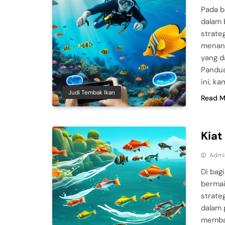
Pada b
dalam 
strate
menang
yang d
Pandua
ini, ka
Judi Tembak Ikan
Read M
Kiat
Admi
Di bag
bermai
strate
dalam 
membah