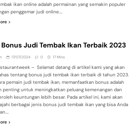
embak ikan online adalah permainan yang semakin populer
angan penggemar judi online….
ore
 Bonus Judi Tembak Ikan Terbaik 2023
n
17/07/2024
0
17 Mins
staurantweek – Selamat datang di artikel kami yang akan
as tentang bonus judi tembak ikan terbaik di tahun 2023.
ara pemain judi tembak ikan, memanfaatkan bonus adalah
h penting untuk meningkatkan peluang kemenangan dan
oleh keuntungan lebih besar. Pada artikel ini, kami akan
ajahi berbagai jenis bonus judi tembak ikan yang bisa Anda
an….
ore