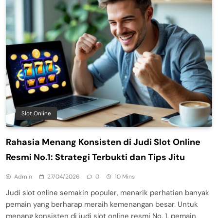
Slot Online
Rahasia Menang Konsisten di Judi Slot Online
Resmi No.1: Strategi Terbukti dan Tips Jitu
Admin
27/04/2026
0
10 Mins
Judi slot online semakin populer, menarik perhatian banyak
pemain yang berharap meraih kemenangan besar. Untuk
menang konsisten di judi slot online resmi No. 1, pemain