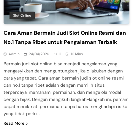
Slot Online
Cara Aman Bermain Judi Slot Online Resmi dan
No.1 Tanpa Ribet untuk Pengalaman Terbaik
Admin
24/04/2026
0
10 Mins
Bermain judi slot online bisa menjadi pengalaman yang
mengasyikkan dan menguntungkan jika dilakukan dengan
cara yang tepat. Cara aman bermain judi slot online resmi
dan no.1 tanpa ribet adalah dengan memilih situs
terpercaya, memahami permainan, dan mengelola modal
dengan bijak. Dengan mengikuti langkah-langkah ini, pemain
dapat menikmati permainan tanpa harus menghadapi risiko
yang tidak perlu….
Read More