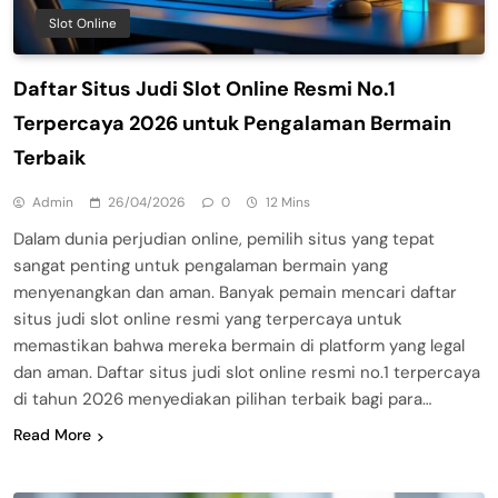
Slot Online
Daftar Situs Judi Slot Online Resmi No.1
Terpercaya 2026 untuk Pengalaman Bermain
Terbaik
Admin
26/04/2026
0
12 Mins
Dalam dunia perjudian online, pemilih situs yang tepat
sangat penting untuk pengalaman bermain yang
menyenangkan dan aman. Banyak pemain mencari daftar
situs judi slot online resmi yang terpercaya untuk
memastikan bahwa mereka bermain di platform yang legal
dan aman. Daftar situs judi slot online resmi no.1 terpercaya
di tahun 2026 menyediakan pilihan terbaik bagi para…
Read More