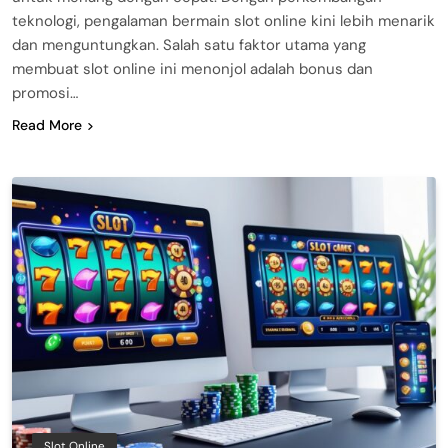
teknologi, pengalaman bermain slot online kini lebih menarik
dan menguntungkan. Salah satu faktor utama yang
membuat slot online ini menonjol adalah bonus dan
promosi…
Read More
Slot Online