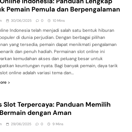
 Online Indonesia: Panduan Lengkap
uk Pemain Pemula dan Berpengalaman
n
30/06/2025
0
10 Mins
nline Indonesia telah menjadi salah satu bentuk hiburan
 populer di dunia perjudian. Dengan berbagai pilihan
nan yang tersedia, pemain dapat menikmati pengalaman
enarik dan penuh hadiah. Permainan slot online ini
rkan kemudahan akses dan peluang besar untuk
atkan keuntungan nyata. Bagi banyak pemain, daya tarik
slot online adalah variasi tema dan…
ore
s Slot Terpercaya: Panduan Memilih
 Bermain dengan Aman
n
29/06/2025
0
9 Mins