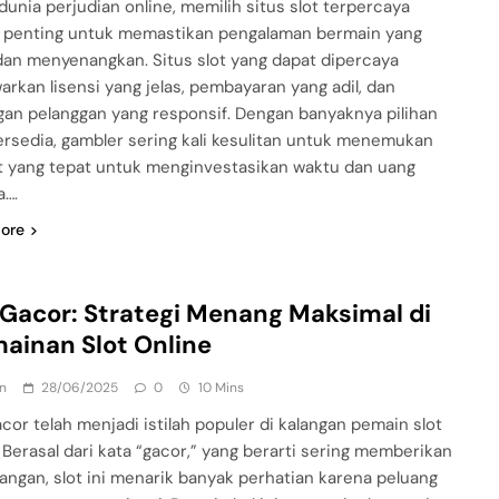
dunia perjudian online, memilih situs slot terpercaya
 penting untuk memastikan pengalaman bermain yang
an menyenangkan. Situs slot yang dapat dipercaya
rkan lisensi yang jelas, pembayaran yang adil, dan
an pelanggan yang responsif. Dengan banyaknya pilihan
ersedia, gambler sering kali kesulitan untuk menemukan
 yang tepat untuk menginvestasikan waktu dan uang
a….
ore
 Gacor: Strategi Menang Maksimal di
ainan Slot Online
n
28/06/2025
0
10 Mins
acor telah menjadi istilah populer di kalangan pemain slot
. Berasal dari kata “gacor,” yang berarti sering memberikan
ngan, slot ini menarik banyak perhatian karena peluang