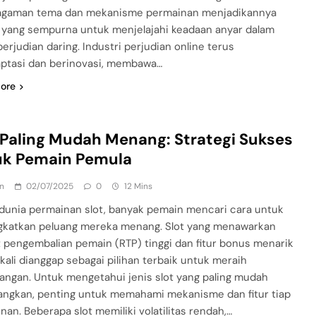
agaman tema dan mekanisme permainan menjadikannya
n yang sempurna untuk menjelajahi keadaan anyar dalam
perjudian daring. Industri perjudian online terus
ptasi dan berinovasi, membawa…
ore
 Paling Mudah Menang: Strategi Sukses
uk Pemain Pemula
n
02/07/2025
0
12 Mins
dunia permainan slot, banyak pemain mencari cara untuk
katkan peluang mereka menang. Slot yang menawarkan
t pengembalian pemain (RTP) tinggi dan fitur bonus menarik
 kali dianggap sebagai pilihan terbaik untuk meraih
ngan. Untuk mengetahui jenis slot yang paling mudah
ngkan, penting untuk memahami mekanisme dan fitur tiap
nan. Beberapa slot memiliki volatilitas rendah,…