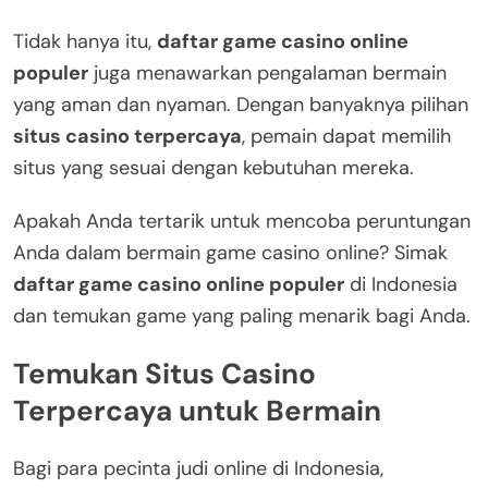
Tidak hanya itu,
daftar game casino online
populer
juga menawarkan pengalaman bermain
yang aman dan nyaman. Dengan banyaknya pilihan
situs casino terpercaya
, pemain dapat memilih
situs yang sesuai dengan kebutuhan mereka.
Apakah Anda tertarik untuk mencoba peruntungan
Anda dalam bermain game casino online? Simak
daftar game casino online populer
di Indonesia
dan temukan game yang paling menarik bagi Anda.
Temukan Situs Casino
Terpercaya untuk Bermain
Bagi para pecinta judi online di Indonesia,