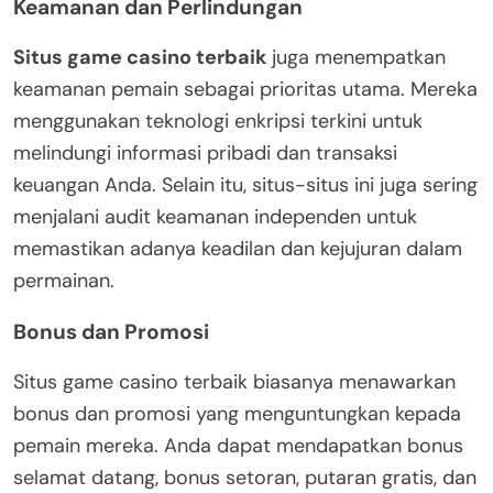
Keamanan dan Perlindungan
Situs game casino terbaik
juga menempatkan
keamanan pemain sebagai prioritas utama. Mereka
menggunakan teknologi enkripsi terkini untuk
melindungi informasi pribadi dan transaksi
keuangan Anda. Selain itu, situs-situs ini juga sering
menjalani audit keamanan independen untuk
memastikan adanya keadilan dan kejujuran dalam
permainan.
Bonus dan Promosi
Situs game casino terbaik biasanya menawarkan
bonus dan promosi yang menguntungkan kepada
pemain mereka. Anda dapat mendapatkan bonus
selamat datang, bonus setoran, putaran gratis, dan