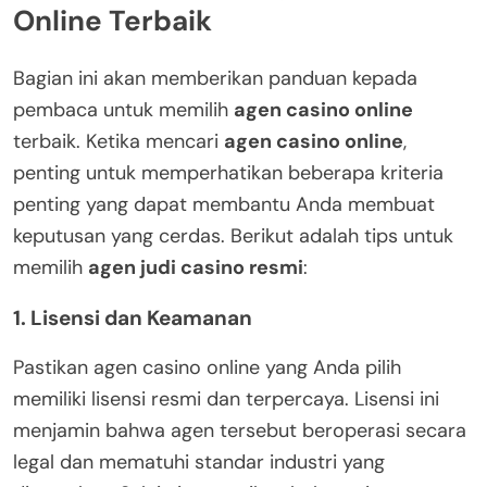
Online Terbaik
Bagian ini akan memberikan panduan kepada
pembaca untuk memilih
agen casino online
terbaik. Ketika mencari
agen casino online
,
penting untuk memperhatikan beberapa kriteria
penting yang dapat membantu Anda membuat
keputusan yang cerdas. Berikut adalah tips untuk
memilih
agen judi casino resmi
:
1. Lisensi dan Keamanan
Pastikan agen casino online yang Anda pilih
memiliki lisensi resmi dan terpercaya. Lisensi ini
menjamin bahwa agen tersebut beroperasi secara
legal dan mematuhi standar industri yang