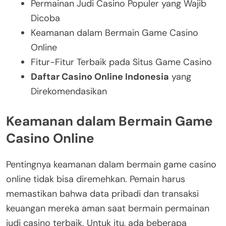
Permainan Judi Casino Populer yang Wajib
Dicoba
Keamanan dalam Bermain Game Casino
Online
Fitur-Fitur Terbaik pada Situs Game Casino
Daftar Casino Online Indonesia
yang
Direkomendasikan
Keamanan dalam Bermain Game
Casino Online
Pentingnya keamanan dalam bermain game casino
online tidak bisa diremehkan. Pemain harus
memastikan bahwa data pribadi dan transaksi
keuangan mereka aman saat bermain permainan
judi casino terbaik. Untuk itu, ada beberapa