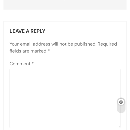
LEAVE A REPLY
Your email address will not be published.
Required
fields are marked
*
Comment
*