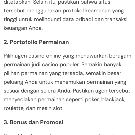
ditetapkan. Selain itu, pastikan bahwa situs
tersebut menggunakan protokol keamanan yang
tinggi untuk melindungi data pribadi dan transaksi
keuangan Anda.
2. Portofolio Permainan
Pilih agen casino online yang menawarkan beragam
permainan judi casino populer. Semakin banyak
pilihan permainan yang tersedia, semakin besar
peluang Anda untuk menemukan permainan yang
sesuai dengan selera Anda. Pastikan agen tersebut
menyediakan permainan seperti poker, blackjack,
roulette, dan mesin slot.
3. Bonus dan Promosi