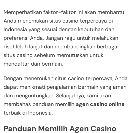
Memperhatikan faktor-faktor ini akan membantu
Anda menemukan situs casino terpercaya di
Indonesia yang sesuai dengan kebutuhan dan
preferensi Anda. Jangan ragu untuk melakukan
riset lebih lanjut dan membandingkan berbagai
situs casino sebelum memutuskan untuk
mendaftar dan bermain.
Dengan menemukan situs casino terpercaya, Anda
dapat menikmati pengalaman bermain yang aman
dan menguntungkan. Selanjutnya, kami akan
membahas panduan memilih
agen casino online
terbaik di Indonesia.
Panduan Memilih Agen Casino