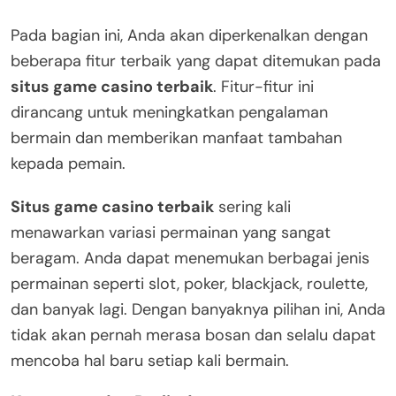
Pada bagian ini, Anda akan diperkenalkan dengan
beberapa fitur terbaik yang dapat ditemukan pada
situs game casino terbaik
. Fitur-fitur ini
dirancang untuk meningkatkan pengalaman
bermain dan memberikan manfaat tambahan
kepada pemain.
Situs game casino terbaik
sering kali
menawarkan variasi permainan yang sangat
beragam. Anda dapat menemukan berbagai jenis
permainan seperti slot, poker, blackjack, roulette,
dan banyak lagi. Dengan banyaknya pilihan ini, Anda
tidak akan pernah merasa bosan dan selalu dapat
mencoba hal baru setiap kali bermain.