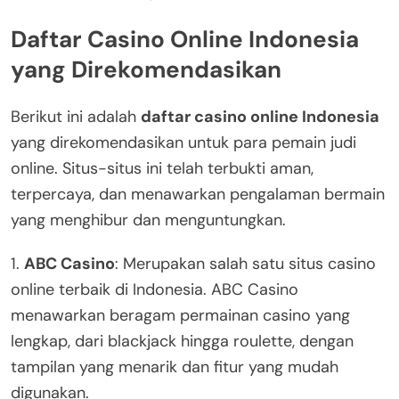
Daftar Casino Online Indonesia
yang Direkomendasikan
Berikut ini adalah
daftar casino online Indonesia
yang direkomendasikan untuk para pemain judi
online. Situs-situs ini telah terbukti aman,
terpercaya, dan menawarkan pengalaman bermain
yang menghibur dan menguntungkan.
1.
ABC Casino
: Merupakan salah satu situs casino
online terbaik di Indonesia. ABC Casino
menawarkan beragam permainan casino yang
lengkap, dari blackjack hingga roulette, dengan
tampilan yang menarik dan fitur yang mudah
digunakan.