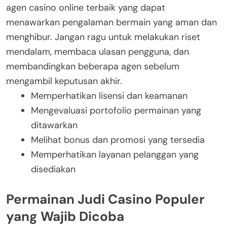
agen casino online terbaik yang dapat
menawarkan pengalaman bermain yang aman dan
menghibur. Jangan ragu untuk melakukan riset
mendalam, membaca ulasan pengguna, dan
membandingkan beberapa agen sebelum
mengambil keputusan akhir.
Memperhatikan lisensi dan keamanan
Mengevaluasi portofolio permainan yang
ditawarkan
Melihat bonus dan promosi yang tersedia
Memperhatikan layanan pelanggan yang
disediakan
Permainan Judi Casino Populer
yang Wajib Dicoba