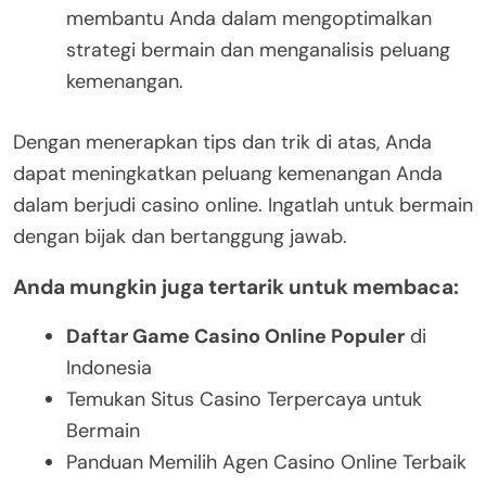
membantu Anda dalam mengoptimalkan
strategi bermain dan menganalisis peluang
kemenangan.
Dengan menerapkan tips dan trik di atas, Anda
dapat meningkatkan peluang kemenangan Anda
dalam berjudi casino online. Ingatlah untuk bermain
dengan bijak dan bertanggung jawab.
Anda mungkin juga tertarik untuk membaca:
Daftar Game Casino Online Populer
di
Indonesia
Temukan Situs Casino Terpercaya untuk
Bermain
Panduan Memilih Agen Casino Online Terbaik