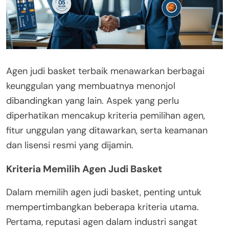
Agen judi basket terbaik menawarkan berbagai
keunggulan yang membuatnya menonjol
dibandingkan yang lain. Aspek yang perlu
diperhatikan mencakup kriteria pemilihan agen,
fitur unggulan yang ditawarkan, serta keamanan
dan lisensi resmi yang dijamin.
Kriteria Memilih Agen Judi Basket
Dalam memilih agen judi basket, penting untuk
mempertimbangkan beberapa kriteria utama.
Pertama, reputasi agen dalam industri sangat