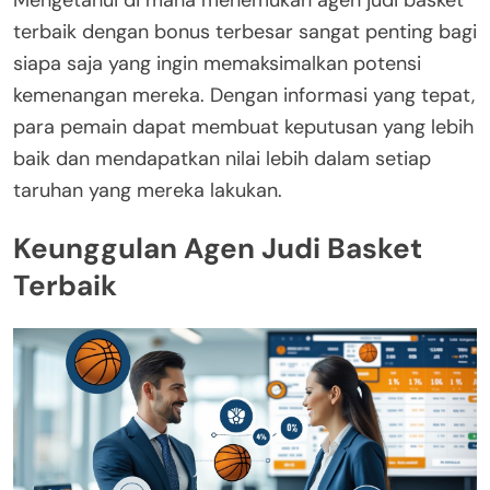
terbaik dengan bonus terbesar sangat penting bagi
siapa saja yang ingin memaksimalkan potensi
kemenangan mereka. Dengan informasi yang tepat,
para pemain dapat membuat keputusan yang lebih
baik dan mendapatkan nilai lebih dalam setiap
taruhan yang mereka lakukan.
Keunggulan Agen Judi Basket
Terbaik