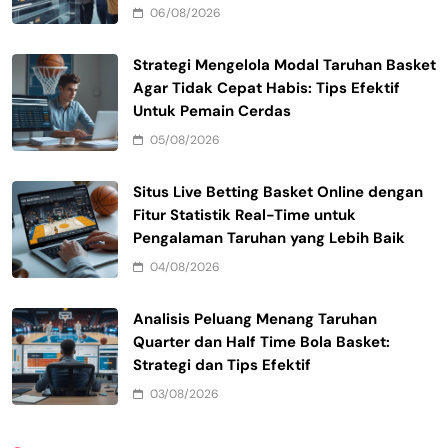
06/08/2026
Strategi Mengelola Modal Taruhan Basket
Agar Tidak Cepat Habis: Tips Efektif
Untuk Pemain Cerdas
05/08/2026
Situs Live Betting Basket Online dengan
Fitur Statistik Real-Time untuk
Pengalaman Taruhan yang Lebih Baik
04/08/2026
Analisis Peluang Menang Taruhan
Quarter dan Half Time Bola Basket:
Strategi dan Tips Efektif
03/08/2026