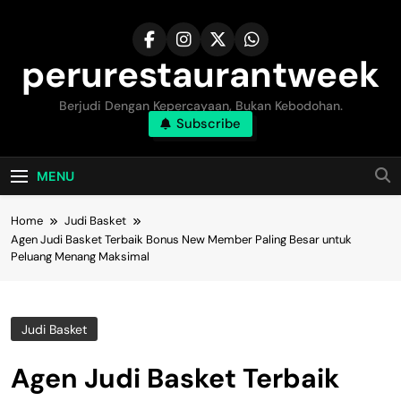
Skip
to
content
perurestaurantweek
Berjudi Dengan Kepercayaan, Bukan Kebodohan.
Subscribe
MENU
Home
Judi Basket
Agen Judi Basket Terbaik Bonus New Member Paling Besar untuk
Peluang Menang Maksimal
Judi Basket
Agen Judi Basket Terbaik