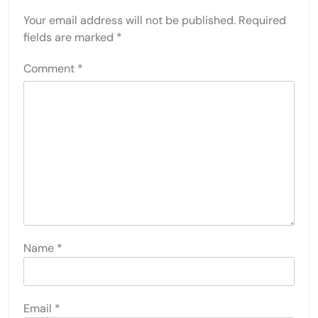
Your email address will not be published.
Required
fields are marked
*
Comment
*
Name
*
Email
*