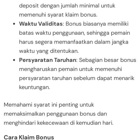
deposit dengan jumlah minimal untuk
memenuhi syarat klaim bonus.
Waktu Validitas
: Bonus biasanya memiliki
batas waktu penggunaan, sehingga pemain
harus segera memanfaatkan dalam jangka
waktu yang ditentukan.
Persyaratan Taruhan
: Sebagian besar bonus
mengharuskan pemain untuk memenuhi
persyaratan taruhan sebelum dapat menarik
keuntungan.
Memahami syarat ini penting untuk
memaksimalkan penggunaan bonus dan
menghindari kekecewaan di kemudian hari.
Cara Klaim Bonus