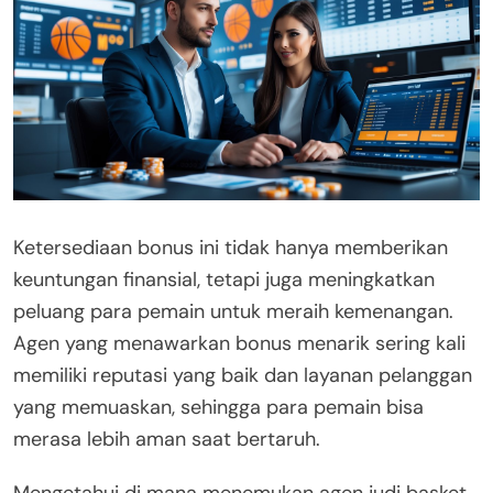
Ketersediaan bonus ini tidak hanya memberikan
keuntungan finansial, tetapi juga meningkatkan
peluang para pemain untuk meraih kemenangan.
Agen yang menawarkan bonus menarik sering kali
memiliki reputasi yang baik dan layanan pelanggan
yang memuaskan, sehingga para pemain bisa
merasa lebih aman saat bertaruh.
Mengetahui di mana menemukan agen judi basket