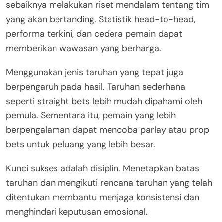
sebaiknya melakukan riset mendalam tentang tim
yang akan bertanding. Statistik head-to-head,
performa terkini, dan cedera pemain dapat
memberikan wawasan yang berharga.
Menggunakan jenis taruhan yang tepat juga
berpengaruh pada hasil. Taruhan sederhana
seperti straight bets lebih mudah dipahami oleh
pemula. Sementara itu, pemain yang lebih
berpengalaman dapat mencoba parlay atau prop
bets untuk peluang yang lebih besar.
Kunci sukses adalah disiplin. Menetapkan batas
taruhan dan mengikuti rencana taruhan yang telah
ditentukan membantu menjaga konsistensi dan
menghindari keputusan emosional.