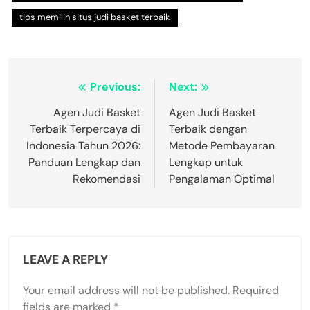
tips memilih situs judi basket terbaik
Post
Previous:
Next:
navigation
Agen Judi Basket
Agen Judi Basket
Terbaik Terpercaya di
Terbaik dengan
Indonesia Tahun 2026:
Metode Pembayaran
Panduan Lengkap dan
Lengkap untuk
Rekomendasi
Pengalaman Optimal
LEAVE A REPLY
Your email address will not be published.
Required
fields are marked
*