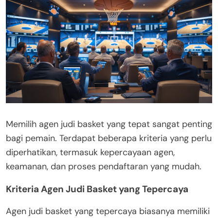
Memilih agen judi basket yang tepat sangat penting
bagi pemain. Terdapat beberapa kriteria yang perlu
diperhatikan, termasuk kepercayaan agen,
keamanan, dan proses pendaftaran yang mudah.
Kriteria Agen Judi Basket yang Tepercaya
Agen judi basket yang tepercaya biasanya memiliki