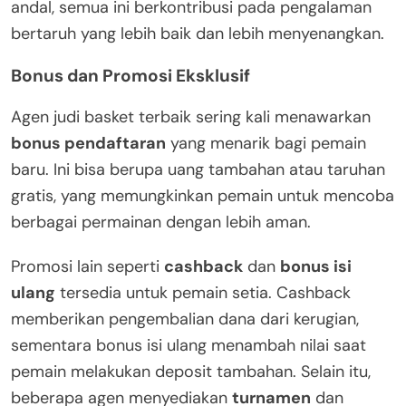
andal, semua ini berkontribusi pada pengalaman
bertaruh yang lebih baik dan lebih menyenangkan.
Bonus dan Promosi Eksklusif
Agen judi basket terbaik sering kali menawarkan
bonus pendaftaran
yang menarik bagi pemain
baru. Ini bisa berupa uang tambahan atau taruhan
gratis, yang memungkinkan pemain untuk mencoba
berbagai permainan dengan lebih aman.
Promosi lain seperti
cashback
dan
bonus isi
ulang
tersedia untuk pemain setia. Cashback
memberikan pengembalian dana dari kerugian,
sementara bonus isi ulang menambah nilai saat
pemain melakukan deposit tambahan. Selain itu,
beberapa agen menyediakan
turnamen
dan