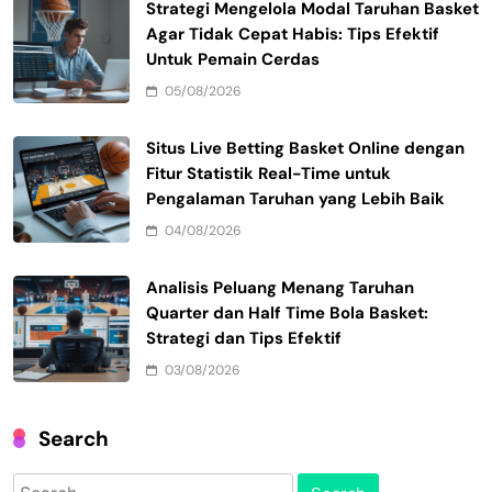
Strategi Mengelola Modal Taruhan Basket
Agar Tidak Cepat Habis: Tips Efektif
Untuk Pemain Cerdas
05/08/2026
Situs Live Betting Basket Online dengan
Fitur Statistik Real-Time untuk
Pengalaman Taruhan yang Lebih Baik
04/08/2026
Analisis Peluang Menang Taruhan
Quarter dan Half Time Bola Basket:
Strategi dan Tips Efektif
03/08/2026
Search
Search