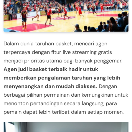
Dalam dunia taruhan basket, mencari agen
terpercaya dengan fitur live streaming gratis
menjadi prioritas utama bagi banyak penggemar.
Agen judi basket terbaik hadir untuk
memberikan pengalaman taruhan yang lebih
menyenangkan dan mudah diakses.
Dengan
berbagai pilihan permainan dan kemungkinan untuk
menonton pertandingan secara langsung, para
pemain dapat lebih terlibat dalam setiap momen.