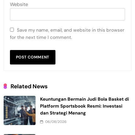
Website
Save my name, email, and website in this browser
for the next time I comment.
Related News
Keuntungan Bermain Judi Bola Basket di
Platform Sportsbook Resmi: Investasi
dan Strategi Menang
06/08/2026