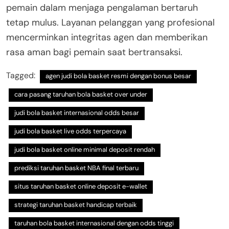
pemain dalam menjaga pengalaman bertaruh
tetap mulus. Layanan pelanggan yang profesional
mencerminkan integritas agen dan memberikan
rasa aman bagi pemain saat bertransaksi.
Tagged:
agen judi bola basket resmi dengan bonus besar
cara pasang taruhan bola basket over under
judi bola basket internasional odds besar
judi bola basket live odds terpercaya
judi bola basket online minimal deposit rendah
prediksi taruhan basket NBA final terbaru
situs taruhan basket online deposit e-wallet
strategi taruhan basket handicap terbaik
taruhan bola basket internasional dengan odds tinggi