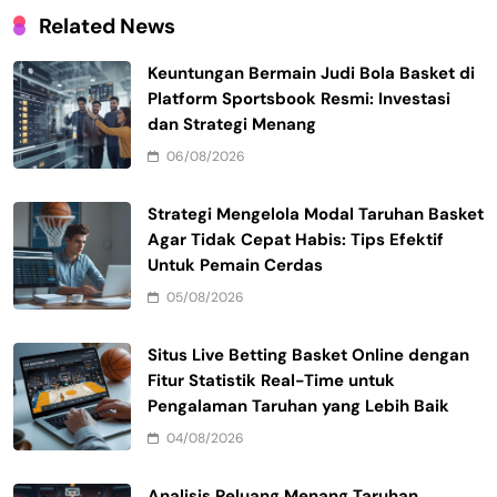
Related News
Keuntungan Bermain Judi Bola Basket di
Platform Sportsbook Resmi: Investasi
dan Strategi Menang
06/08/2026
Strategi Mengelola Modal Taruhan Basket
Agar Tidak Cepat Habis: Tips Efektif
Untuk Pemain Cerdas
05/08/2026
Situs Live Betting Basket Online dengan
Fitur Statistik Real-Time untuk
Pengalaman Taruhan yang Lebih Baik
04/08/2026
Analisis Peluang Menang Taruhan