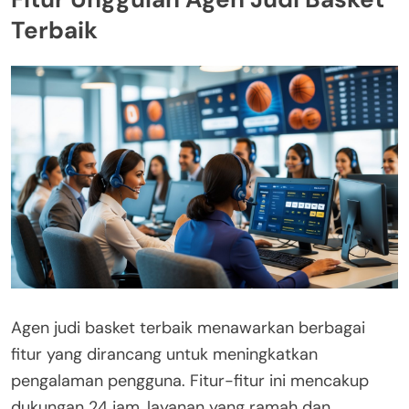
Terbaik
Agen judi basket terbaik menawarkan berbagai
fitur yang dirancang untuk meningkatkan
pengalaman pengguna. Fitur-fitur ini mencakup
dukungan 24 jam, layanan yang ramah dan