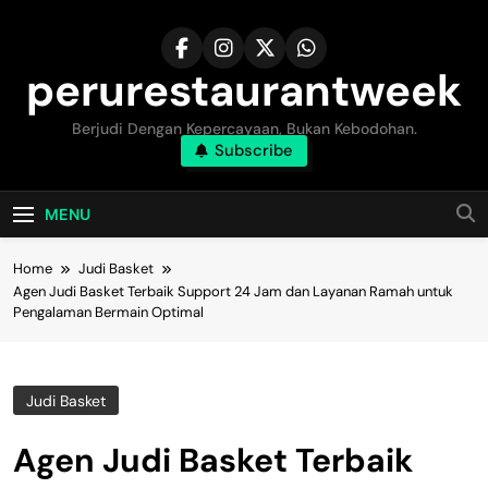
Skip
to
content
perurestaurantweek
Berjudi Dengan Kepercayaan, Bukan Kebodohan.
Subscribe
MENU
Home
Judi Basket
Agen Judi Basket Terbaik Support 24 Jam dan Layanan Ramah untuk
Pengalaman Bermain Optimal
Judi Basket
Agen Judi Basket Terbaik