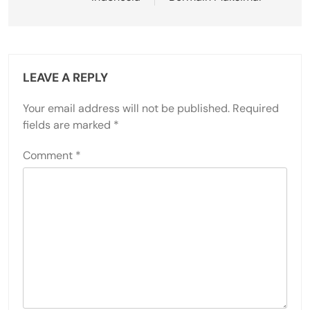
LEAVE A REPLY
Your email address will not be published.
Required
fields are marked
*
Comment
*