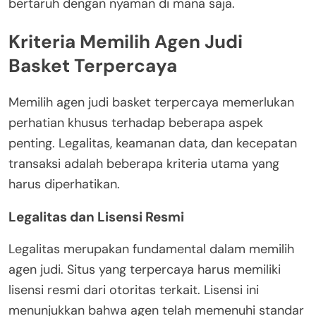
bertaruh dengan nyaman di mana saja.
Kriteria Memilih Agen Judi
Basket Terpercaya
Memilih agen judi basket terpercaya memerlukan
perhatian khusus terhadap beberapa aspek
penting. Legalitas, keamanan data, dan kecepatan
transaksi adalah beberapa kriteria utama yang
harus diperhatikan.
Legalitas dan Lisensi Resmi
Legalitas merupakan fundamental dalam memilih
agen judi. Situs yang terpercaya harus memiliki
lisensi resmi dari otoritas terkait. Lisensi ini
menunjukkan bahwa agen telah memenuhi standar