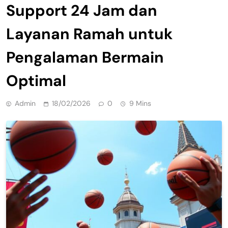
Support 24 Jam dan
Layanan Ramah untuk
Pengalaman Bermain
Optimal
Admin
18/02/2026
0
9 Mins