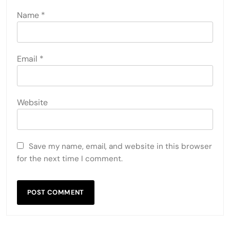
Name
*
Email
*
Website
Save my name, email, and website in this browser
for the next time I comment.