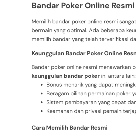
Bandar Poker Online Resmi
Memilih bandar poker online resmi sang
bermain yang optimal. Ada beberapa keun
memilih bandar yang telah terverifikasi d
Keunggulan Bandar Poker Online Res
Bandar poker online resmi menawarkan b
keunggulan bandar poker
ini antara lain:
Bonus menarik yang dapat meningk
Beragam pilihan permainan poker y
Sistem pembayaran yang cepat dan 
Keamanan dan privasi pemain terjag
Cara Memilih Bandar Resmi