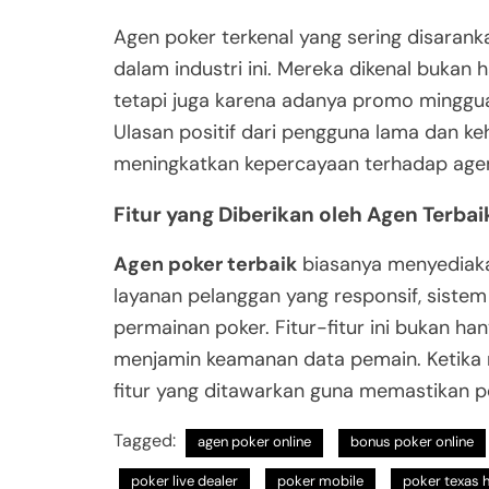
Agen poker terkenal yang sering disaran
dalam industri ini. Mereka dikenal bukan
tetapi juga karena adanya promo minggua
Ulasan positif dari pengguna lama dan k
meningkatkan kepercayaan terhadap agen 
Fitur yang Diberikan oleh Agen Terbai
Agen poker terbaik
biasanya menyediaka
layanan pelanggan yang responsif, sistem
permainan poker. Fitur-fitur ini bukan h
menjamin keamanan data pemain. Ketika 
fitur yang ditawarkan guna memastikan 
Tagged:
agen poker online
bonus poker online
poker live dealer
poker mobile
poker texas 