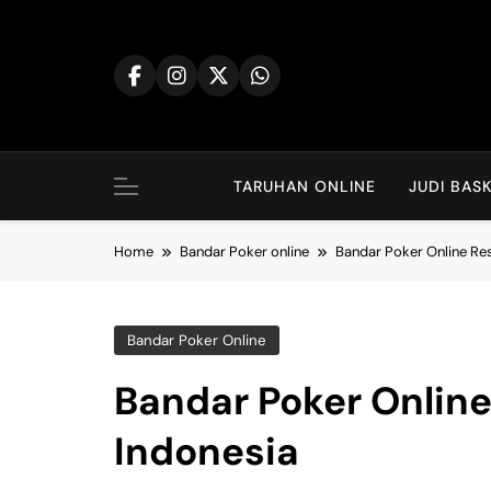
Skip
to
content
TARUHAN ONLINE
JUDI BAS
Home
Bandar Poker online
Bandar Poker Online Re
Bandar Poker Online
Bandar Poker Online
Indonesia