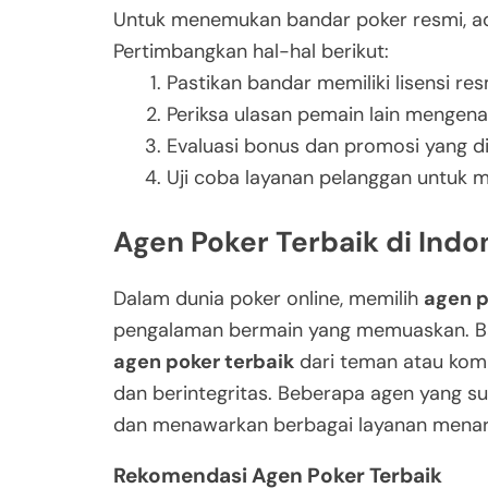
Untuk menemukan bandar poker resmi, ada
Pertimbangkan hal-hal berikut:
Pastikan bandar memiliki lisensi re
Periksa ulasan pemain lain mengena
Evaluasi bonus dan promosi yang d
Uji coba layanan pelanggan untuk 
Agen Poker Terbaik di Indo
Dalam dunia poker online, memilih
agen p
pengalaman bermain yang memuaskan. B
agen poker terbaik
dari teman atau kom
dan berintegritas. Beberapa agen yang sud
dan menawarkan berbagai layanan menari
Rekomendasi Agen Poker Terbaik