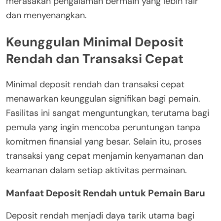
merasakan pengalaman bermain yang lebih fair
dan menyenangkan.
Keunggulan Minimal Deposit
Rendah dan Transaksi Cepat
Minimal deposit rendah dan transaksi cepat
menawarkan keunggulan signifikan bagi pemain.
Fasilitas ini sangat menguntungkan, terutama bagi
pemula yang ingin mencoba peruntungan tanpa
komitmen finansial yang besar. Selain itu, proses
transaksi yang cepat menjamin kenyamanan dan
keamanan dalam setiap aktivitas permainan.
Manfaat Deposit Rendah untuk Pemain Baru
Deposit rendah menjadi daya tarik utama bagi