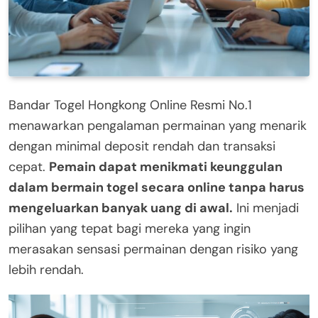
Bandar Togel Hongkong Online Resmi No.1
menawarkan pengalaman permainan yang menarik
dengan minimal deposit rendah dan transaksi
cepat.
Pemain dapat menikmati keunggulan
dalam bermain togel secara online tanpa harus
mengeluarkan banyak uang di awal.
Ini menjadi
pilihan yang tepat bagi mereka yang ingin
merasakan sensasi permainan dengan risiko yang
lebih rendah.