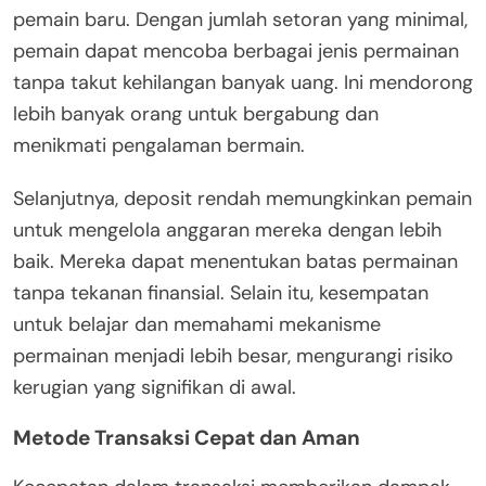
pemain baru. Dengan jumlah setoran yang minimal,
pemain dapat mencoba berbagai jenis permainan
tanpa takut kehilangan banyak uang. Ini mendorong
lebih banyak orang untuk bergabung dan
menikmati pengalaman bermain.
Selanjutnya, deposit rendah memungkinkan pemain
untuk mengelola anggaran mereka dengan lebih
baik. Mereka dapat menentukan batas permainan
tanpa tekanan finansial. Selain itu, kesempatan
untuk belajar dan memahami mekanisme
permainan menjadi lebih besar, mengurangi risiko
kerugian yang signifikan di awal.
Metode Transaksi Cepat dan Aman