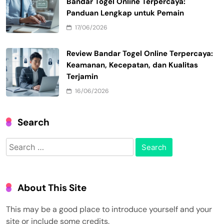
Bandar Togel Online Terpercaya:
Panduan Lengkap untuk Pemain
17/06/2026
Review Bandar Togel Online Terpercaya:
Keamanan, Kecepatan, dan Kualitas
Terjamin
16/06/2026
Search
Search
for:
About This Site
This may be a good place to introduce yourself and your
site or include some credits.