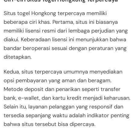
Situs togel Hongkong terpercaya memiliki
beberapa ciri khas. Pertama, situs ini biasanya
memiliki lisensi resmi dari lembaga perjudian yang
diakui. Keberadaan lisensi ini menunjukkan bahwa
bandar beroperasi sesuai dengan peraturan yang
ditetapkan.
Kedua, situs terpercaya umumnya menyediakan
opsi pembayaran yang aman dan beragam.
Metode deposit dan penarikan seperti transfer
bank, e-wallet, dan kartu kredit menjadi keharusan.
Selain itu, layanan pelanggan yang responsif dan
tersedia sepanjang waktu adalah indikator penting
bahwa situs tersebut bisa dipercaya.