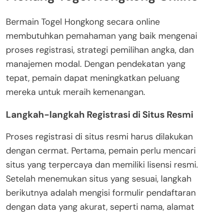
Bermain Togel Hongkong secara online
membutuhkan pemahaman yang baik mengenai
proses registrasi, strategi pemilihan angka, dan
manajemen modal. Dengan pendekatan yang
tepat, pemain dapat meningkatkan peluang
mereka untuk meraih kemenangan.
Langkah-langkah Registrasi di Situs Resmi
Proses registrasi di situs resmi harus dilakukan
dengan cermat. Pertama, pemain perlu mencari
situs yang terpercaya dan memiliki lisensi resmi.
Setelah menemukan situs yang sesuai, langkah
berikutnya adalah mengisi formulir pendaftaran
dengan data yang akurat, seperti nama, alamat