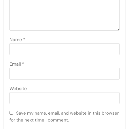
Name
*
Email
*
Website
Save my name, email, and website in this browser
for the next time I comment.