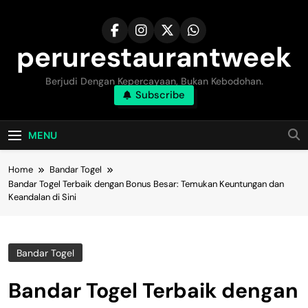
Skip
to
content
perurestaurantweek
Berjudi Dengan Kepercayaan, Bukan Kebodohan.
Subscribe
MENU
Home
Bandar Togel
Bandar Togel Terbaik dengan Bonus Besar: Temukan Keuntungan dan
Keandalan di Sini
Bandar Togel
Bandar Togel Terbaik dengan