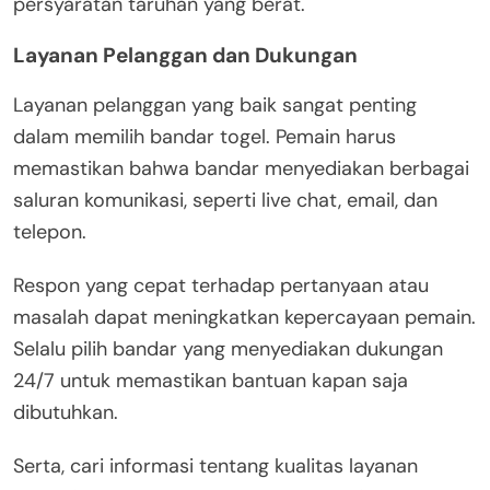
persyaratan taruhan yang berat.
Layanan Pelanggan dan Dukungan
Layanan pelanggan yang baik sangat penting
dalam memilih bandar togel. Pemain harus
memastikan bahwa bandar menyediakan berbagai
saluran komunikasi, seperti live chat, email, dan
telepon.
Respon yang cepat terhadap pertanyaan atau
masalah dapat meningkatkan kepercayaan pemain.
Selalu pilih bandar yang menyediakan dukungan
24/7 untuk memastikan bantuan kapan saja
dibutuhkan.
Serta, cari informasi tentang kualitas layanan