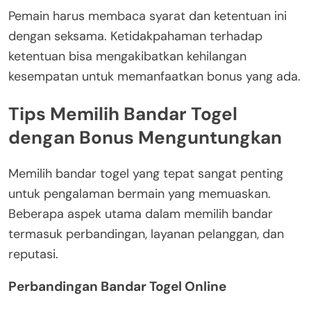
Pemain harus membaca syarat dan ketentuan ini
dengan seksama. Ketidakpahaman terhadap
ketentuan bisa mengakibatkan kehilangan
kesempatan untuk memanfaatkan bonus yang ada.
Tips Memilih Bandar Togel
dengan Bonus Menguntungkan
Memilih bandar togel yang tepat sangat penting
untuk pengalaman bermain yang memuaskan.
Beberapa aspek utama dalam memilih bandar
termasuk perbandingan, layanan pelanggan, dan
reputasi.
Perbandingan Bandar Togel Online