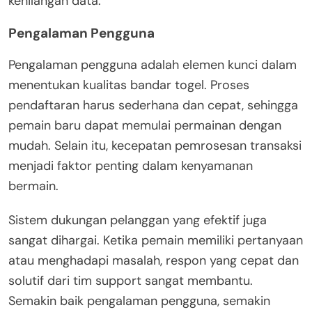
kehilangan data.
Pengalaman Pengguna
Pengalaman pengguna adalah elemen kunci dalam
menentukan kualitas bandar togel. Proses
pendaftaran harus sederhana dan cepat, sehingga
pemain baru dapat memulai permainan dengan
mudah. Selain itu, kecepatan pemrosesan transaksi
menjadi faktor penting dalam kenyamanan
bermain.
Sistem dukungan pelanggan yang efektif juga
sangat dihargai. Ketika pemain memiliki pertanyaan
atau menghadapi masalah, respon yang cepat dan
solutif dari tim support sangat membantu.
Semakin baik pengalaman pengguna, semakin