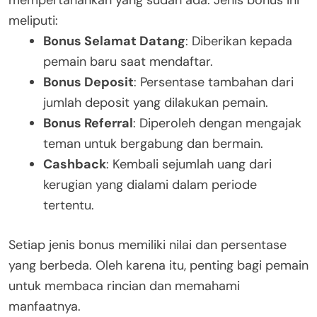
mempertahankan yang sudah ada. Jenis bonus ini
meliputi:
Bonus Selamat Datang
: Diberikan kepada
pemain baru saat mendaftar.
Bonus Deposit
: Persentase tambahan dari
jumlah deposit yang dilakukan pemain.
Bonus Referral
: Diperoleh dengan mengajak
teman untuk bergabung dan bermain.
Cashback
: Kembali sejumlah uang dari
kerugian yang dialami dalam periode
tertentu.
Setiap jenis bonus memiliki nilai dan persentase
yang berbeda. Oleh karena itu, penting bagi pemain
untuk membaca rincian dan memahami
manfaatnya.