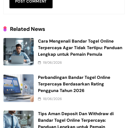
Related News
Cara Mengenali Bandar Togel Online
Terpercaya Agar Tidak Tertipu: Panduan
Lengkap untuk Pemain Pemula
19/06/2026
Perbandingan Bandar Togel Online
Terpercaya Berdasarkan Rating
Pengguna Tahun 2026
18/06/2026
Tips Aman Deposit Dan Withdraw di
Bandar Togel Online Terpercaya:
Panduan Lengkap untuk Pemain