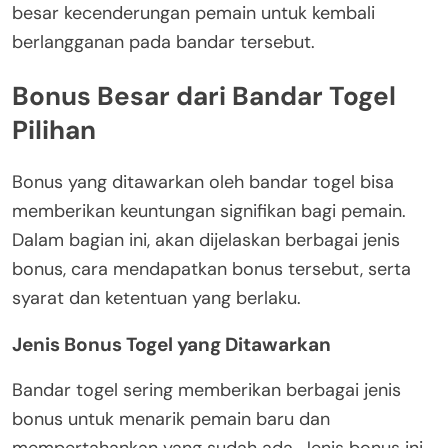
besar kecenderungan pemain untuk kembali
berlangganan pada bandar tersebut.
Bonus Besar dari Bandar Togel
Pilihan
Bonus yang ditawarkan oleh bandar togel bisa
memberikan keuntungan signifikan bagi pemain.
Dalam bagian ini, akan dijelaskan berbagai jenis
bonus, cara mendapatkan bonus tersebut, serta
syarat dan ketentuan yang berlaku.
Jenis Bonus Togel yang Ditawarkan
Bandar togel sering memberikan berbagai jenis
bonus untuk menarik pemain baru dan