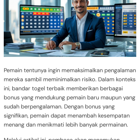
Pemain tentunya ingin memaksimalkan pengalaman
mereka sambil meminimalkan risiko. Dalam konteks
ini, bandar togel terbaik memberikan berbagai
bonus yang mendukung pemain baru maupun yang
sudah berpengalaman. Dengan bonus yang
signifikan, pemain dapat menambah kesempatan
menang dan menikmati lebih banyak permainan.
Melalui artikel ini, pembaca akan menemukan