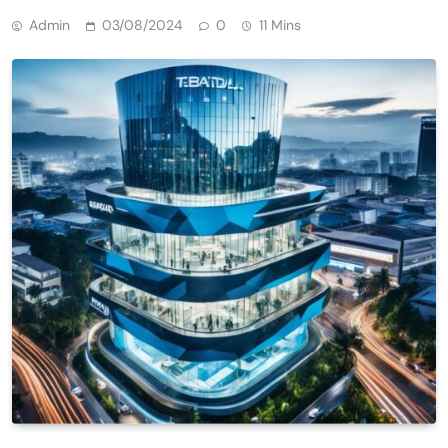
Admin
03/08/2024
0
11 Mins