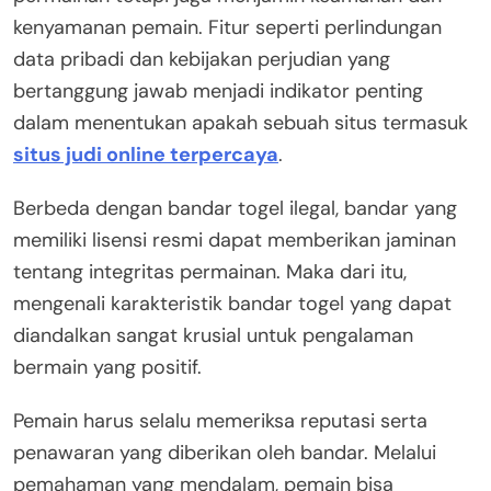
kenyamanan pemain. Fitur seperti perlindungan
data pribadi dan kebijakan perjudian yang
bertanggung jawab menjadi indikator penting
dalam menentukan apakah sebuah situs termasuk
situs judi online terpercaya
.
Berbeda dengan bandar togel ilegal, bandar yang
memiliki lisensi resmi dapat memberikan jaminan
tentang integritas permainan. Maka dari itu,
mengenali karakteristik bandar togel yang dapat
diandalkan sangat krusial untuk pengalaman
bermain yang positif.
Pemain harus selalu memeriksa reputasi serta
penawaran yang diberikan oleh bandar. Melalui
pemahaman yang mendalam, pemain bisa