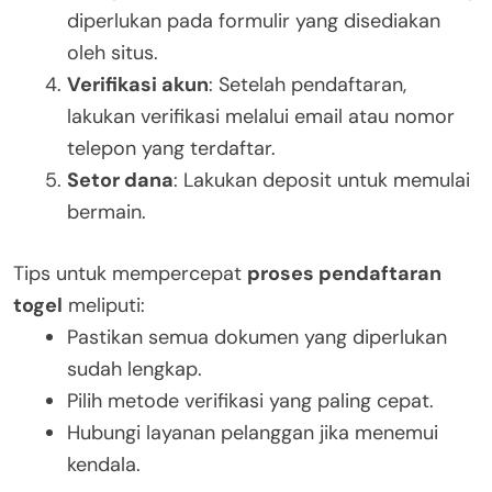
diperlukan pada formulir yang disediakan
oleh situs.
Verifikasi akun
: Setelah pendaftaran,
lakukan verifikasi melalui email atau nomor
telepon yang terdaftar.
Setor dana
: Lakukan deposit untuk memulai
bermain.
Tips untuk mempercepat
proses pendaftaran
togel
meliputi:
Pastikan semua dokumen yang diperlukan
sudah lengkap.
Pilih metode verifikasi yang paling cepat.
Hubungi layanan pelanggan jika menemui
kendala.