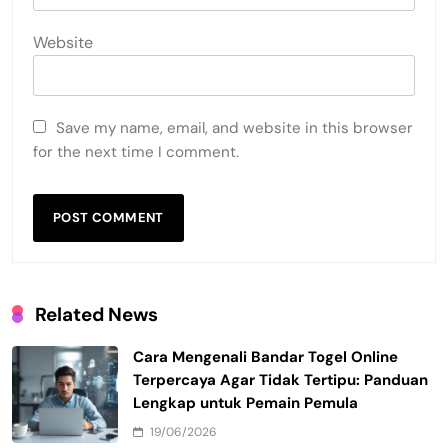
Website
Save my name, email, and website in this browser
for the next time I comment.
Related News
Cara Mengenali Bandar Togel Online
Terpercaya Agar Tidak Tertipu: Panduan
Lengkap untuk Pemain Pemula
19/06/2026