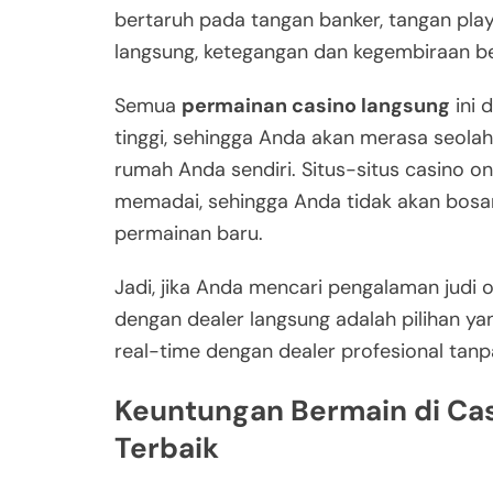
bertaruh pada tangan banker, tangan playe
langsung, ketegangan dan kegembiraan be
Semua
permainan casino langsung
ini 
tinggi, sehingga Anda akan merasa seola
rumah Anda sendiri. Situs-situs casino o
memadai, sehingga Anda tidak akan bosan
permainan baru.
Jadi, jika Anda mencari pengalaman judi 
dengan dealer langsung adalah pilihan ya
real-time dengan dealer profesional tan
Keuntungan Bermain di Cas
Terbaik