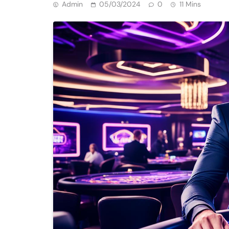
Admin
05/03/2024
0
11 Mins