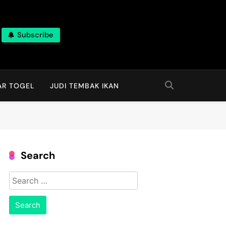
Subscribe
AR TOGEL
JUDI TEMBAK IKAN
Search
Search
for: