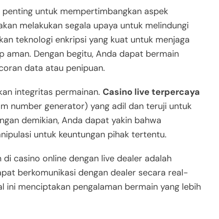
ik, penting untuk mempertimbangkan aspek
kan melakukan segala upaya untuk melindungi
an teknologi enkripsi yang kuat untuk menjaga
tap aman. Dengan begitu, Anda dapat bermain
coran data atau penipuan.
ikan integritas permainan.
Casino live terpercaya
 number generator) yang adil dan teruji untuk
Dengan demikian, Anda dapat yakin bahwa
ipulasi untuk keuntungan pihak tertentu.
di casino online dengan live dealer adalah
apat berkomunikasi dengan dealer secara real-
Hal ini menciptakan pengalaman bermain yang lebih