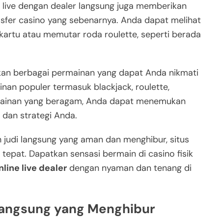
ne live dengan dealer langsung juga memberikan
fer casino yang sebenarnya. Anda dapat melihat
artu atau memutar roda roulette, seperti berada
rkan berbagai permainan yang dapat Anda nikmati
nan populer termasuk blackjack, roulette,
rmainan yang beragam, Anda dapat menemukan
 dan strategi Anda.
 judi langsung yang aman dan menghibur, situs
 tepat. Dapatkan sensasi bermain di casino fisik
nline live dealer
dengan nyaman dan tenang di
Langsung yang Menghibur