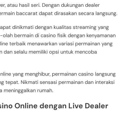
r, atau hasil seri. Dengan dukungan dealer
rmain baccarat dapat dirasakan secara langsung.
dapat dinikmati dengan kualitas streaming yang
h-olah bermain di casino fisik dengan kenyamanan
nline terbaik menawarkan variasi permainan yang
 dan selalu memiliki opsi untuk mencoba
online yang menghibur, permainan casino langsung
ng tepat. Nikmati sensasi permainan dan interaksi
pa meninggalkan rumah.
ino Online dengan Live Dealer