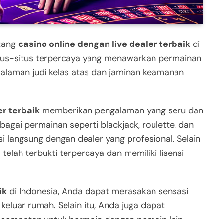
ntang
casino online dengan live dealer terbaik
di
tus-situs terpercaya yang menawarkan permainan
galaman judi kelas atas dan jaminan keamanan
er terbaik
memberikan pengalaman yang seru dan
gai permainan seperti blackjack, roulette, dan
i langsung dengan dealer yang profesional. Selain
telah terbukti terpercaya dan memiliki lisensi
ik
di Indonesia, Anda dapat merasakan sensasi
 keluar rumah. Selain itu, Anda juga dapat