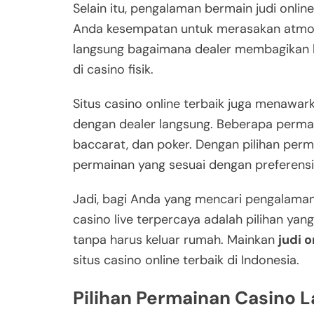
Selain itu, pengalaman bermain judi onli
Anda kesempatan untuk merasakan atmos
langsung bagaimana dealer membagikan k
di casino fisik.
Situs casino online terbaik juga menawa
dengan dealer langsung. Beberapa permai
baccarat, dan poker. Dengan pilihan pe
permainan yang sesuai dengan preferensi
Jadi, bagi Anda yang mencari pengalaman
casino live terpercaya adalah pilihan yang
tanpa harus keluar rumah. Mainkan
judi o
situs casino online terbaik di Indonesia.
Pilihan Permainan Casino 