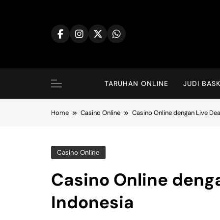
Skip
to
content
TARUHAN ONLINE
JUDI BAS
Home
Casino Online
Casino Online dengan Live Deal
Casino Online
Casino Online denga
Indonesia