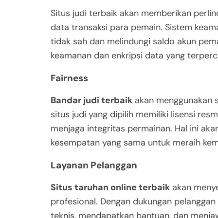
Situs judi terbaik akan memberikan perli
data transaksi para pemain. Sistem kea
tidak sah dan melindungi saldo akun pemain
keamanan dan enkripsi data yang terperc
Fairness
Bandar judi terbaik
akan menggunakan si
situs judi yang dipilih memiliki lisensi r
menjaga integritas permainan. Hal ini a
kesempatan yang sama untuk meraih ke
Layanan Pelanggan
Situs taruhan online terbaik
akan menye
profesional. Dengan dukungan pelanggan
teknis, mendapatkan bantuan, dan menja