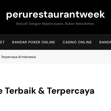
perurestaurantweek
Berjudi Dengan Kepercayaan, Bukan Kebodohan.
KET
BANDAR POKER ONLINE
CASINO ONLINE
BAND
& Terpercaya di Indonesia
e Terbaik & Terpercaya