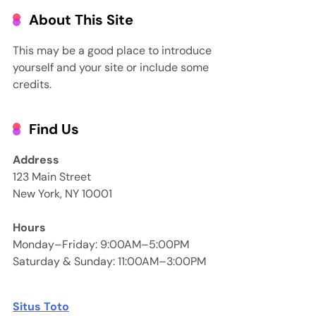
About This Site
This may be a good place to introduce
yourself and your site or include some
credits.
Find Us
Address
123 Main Street
New York, NY 10001
Hours
Monday–Friday: 9:00AM–5:00PM
Saturday & Sunday: 11:00AM–3:00PM
Situs Toto