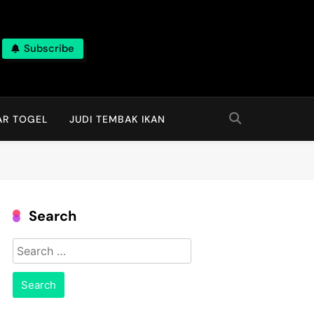
Subscribe
AR TOGEL
JUDI TEMBAK IKAN
Search
Search
for: