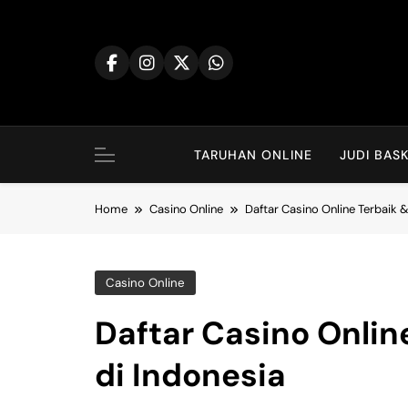
Skip
to
content
TARUHAN ONLINE
JUDI BAS
Home
Casino Online
Daftar Casino Online Terbaik 
Casino Online
Daftar Casino Onlin
di Indonesia