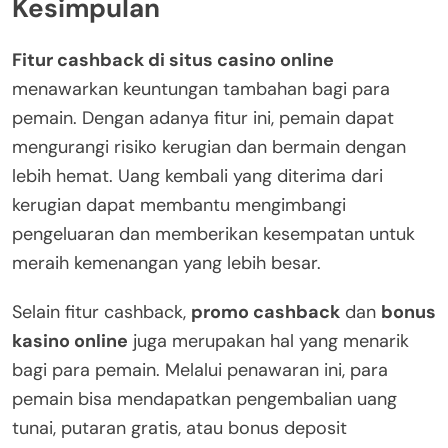
Kesimpulan
Fitur cashback di situs casino online
menawarkan keuntungan tambahan bagi para
pemain. Dengan adanya fitur ini, pemain dapat
mengurangi risiko kerugian dan bermain dengan
lebih hemat. Uang kembali yang diterima dari
kerugian dapat membantu mengimbangi
pengeluaran dan memberikan kesempatan untuk
meraih kemenangan yang lebih besar.
Selain fitur cashback,
promo cashback
dan
bonus
kasino online
juga merupakan hal yang menarik
bagi para pemain. Melalui penawaran ini, para
pemain bisa mendapatkan pengembalian uang
tunai, putaran gratis, atau bonus deposit