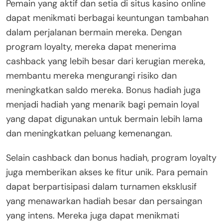
Pemain yang aktif dan setia di situs kasino online
dapat menikmati berbagai keuntungan tambahan
dalam perjalanan bermain mereka. Dengan
program loyalty, mereka dapat menerima
cashback yang lebih besar dari kerugian mereka,
membantu mereka mengurangi risiko dan
meningkatkan saldo mereka. Bonus hadiah juga
menjadi hadiah yang menarik bagi pemain loyal
yang dapat digunakan untuk bermain lebih lama
dan meningkatkan peluang kemenangan.
Selain cashback dan bonus hadiah, program loyalty
juga memberikan akses ke fitur unik. Para pemain
dapat berpartisipasi dalam turnamen eksklusif
yang menawarkan hadiah besar dan persaingan
yang intens. Mereka juga dapat menikmati