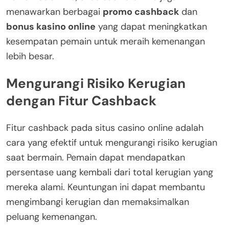
menawarkan berbagai
promo cashback
dan
bonus kasino online
yang dapat meningkatkan
kesempatan pemain untuk meraih kemenangan
lebih besar.
Mengurangi Risiko Kerugian
dengan Fitur Cashback
Fitur cashback pada situs casino online adalah
cara yang efektif untuk mengurangi risiko kerugian
saat bermain. Pemain dapat mendapatkan
persentase uang kembali dari total kerugian yang
mereka alami. Keuntungan ini dapat membantu
mengimbangi kerugian dan memaksimalkan
peluang kemenangan.