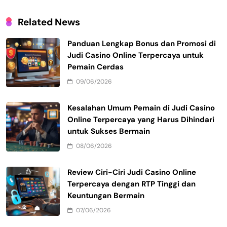
Related News
Panduan Lengkap Bonus dan Promosi di
Judi Casino Online Terpercaya untuk
Pemain Cerdas
09/06/2026
Kesalahan Umum Pemain di Judi Casino
Online Terpercaya yang Harus Dihindari
untuk Sukses Bermain
08/06/2026
Review Ciri-Ciri Judi Casino Online
Terpercaya dengan RTP Tinggi dan
Keuntungan Bermain
07/06/2026