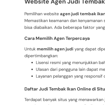
Website Agen Judi Tembak
Pemilihan website
agen judi tembak ika
Memastikan keamanan dan kenyamanan saa
bisa diabaikan. Ada beberapa faktor yang
Cara Memilih Agen Terpercaya
Untuk
memilih agen judi
yang dapat dipe
dipertimbangkan:
Lisensi resmi yang menunjukkan bah
Ulasan dari pengguna lain dapat m
Layanan pelanggan yang responsif 
Daftar Judi Tembak Ikan Online di Sit
Terdapat banyak situs yang menawarkan 