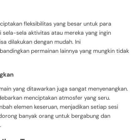
ptakan fleksibilitas yang besar untuk para
i sela-sela aktivitas atau mereka yang ingin
sa dilakukan dengan mudah. Ini
bandingkan permainan lainnya yang mungkin tidak
ngkan
ermain yang ditawarkan juga sangat menyenangkan.
debarkan menciptakan atmosfer yang seru.
mbah elemen keseruan, menjadikan setiap sesi
endorong banyak orang untuk bergabung dan
.