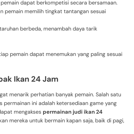
 pemain dapat berkompetisi secara bersamaan.
an pemain memilih tingkat tantangan sesuai
i taruhan berbeda, menambah daya tarik
etiap pemain dapat menemukan yang paling sesuai
bak Ikan 24 Jam
gat menarik perhatian banyak pemain. Salah satu
s permainan ini adalah ketersediaan game yang
 dapat mengakses
permainan judi ikan 24
an mereka untuk bermain kapan saja, baik di pagi,