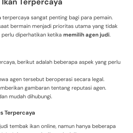
 Ikan Terpercaya
n
terpercaya sangat penting bagi para pemain.
t bermain menjadi prioritas utama yang tidak
 perlu diperhatikan ketika
memilih agen judi
.
rcaya, berikut adalah beberapa aspek yang perlu
wa agen tersebut beroperasi secara legal.
emberikan gambaran tentang reputasi agen.
dan mudah dihubungi.
us Terpercaya
judi tembak ikan online, namun hanya beberapa