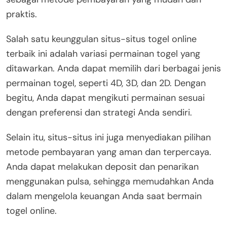
praktis.
Salah satu keunggulan situs-situs togel online
terbaik ini adalah variasi permainan togel yang
ditawarkan. Anda dapat memilih dari berbagai jenis
permainan togel, seperti 4D, 3D, dan 2D. Dengan
begitu, Anda dapat mengikuti permainan sesuai
dengan preferensi dan strategi Anda sendiri.
Selain itu, situs-situs ini juga menyediakan pilihan
metode pembayaran yang aman dan terpercaya.
Anda dapat melakukan deposit dan penarikan
menggunakan pulsa, sehingga memudahkan Anda
dalam mengelola keuangan Anda saat bermain
togel online.