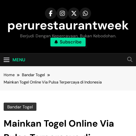
Skip
to
content
perurestaurantweek
Berjudi Dengan Kepercayaan, Bukan Kebodohan.
Subscribe
MENU
Home
Bandar Togel
Mainkan Togel Online Via Pulsa Terpercaya di Indonesia
Bandar Togel
Mainkan Togel Online Via