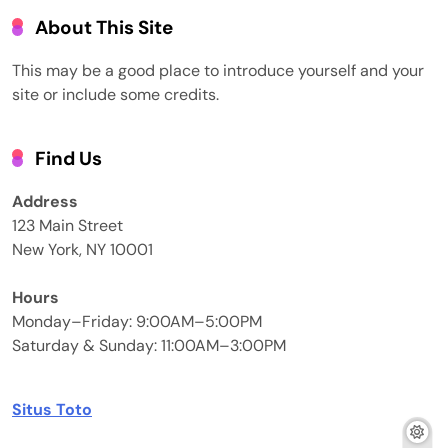
About This Site
This may be a good place to introduce yourself and your
site or include some credits.
Find Us
Address
123 Main Street
New York, NY 10001
Hours
Monday–Friday: 9:00AM–5:00PM
Saturday & Sunday: 11:00AM–3:00PM
Situs Toto