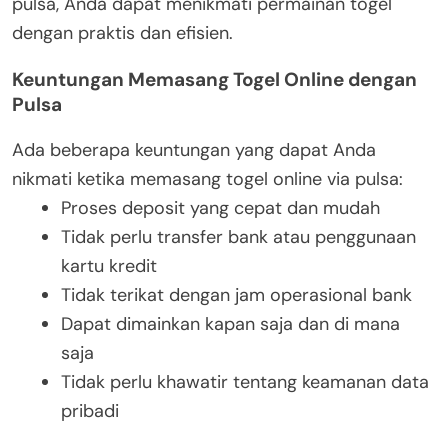
pulsa, Anda dapat menikmati permainan togel
dengan praktis dan efisien.
Keuntungan Memasang Togel Online dengan
Pulsa
Ada beberapa keuntungan yang dapat Anda
nikmati ketika memasang togel online via pulsa:
Proses deposit yang cepat dan mudah
Tidak perlu transfer bank atau penggunaan
kartu kredit
Tidak terikat dengan jam operasional bank
Dapat dimainkan kapan saja dan di mana
saja
Tidak perlu khawatir tentang keamanan data
pribadi