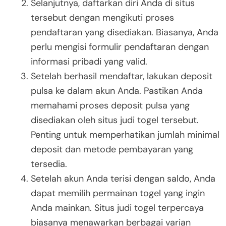
Selanjutnya, daftarkan diri Anda di situs
tersebut dengan mengikuti proses
pendaftaran yang disediakan. Biasanya, Anda
perlu mengisi formulir pendaftaran dengan
informasi pribadi yang valid.
Setelah berhasil mendaftar, lakukan deposit
pulsa ke dalam akun Anda. Pastikan Anda
memahami proses deposit pulsa yang
disediakan oleh situs judi togel tersebut.
Penting untuk memperhatikan jumlah minimal
deposit dan metode pembayaran yang
tersedia.
Setelah akun Anda terisi dengan saldo, Anda
dapat memilih permainan togel yang ingin
Anda mainkan. Situs judi togel terpercaya
biasanya menawarkan berbagai varian