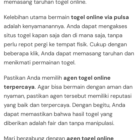
memasang taruhan togel online.
Kelebihan utama bermain
togel online via pulsa
adalah kenyamanannya. Anda dapat mengakses
situs togel kapan saja dan di mana saja, tanpa
perlu repot pergi ke tempat fisik. Cukup dengan
beberapa klik, Anda dapat memasang taruhan dan
menikmati permainan togel.
Pastikan Anda memilih
agen togel online
terpercaya
. Agar bisa bermain dengan aman dan
nyaman, pastikan agen tersebut memiliki reputasi
yang baik dan terpercaya. Dengan begitu, Anda
dapat memastikan bahwa hasil togel yang
diberikan adalah fair dan tanpa manipulasi.
Mari bergabung dengan
agen togel online