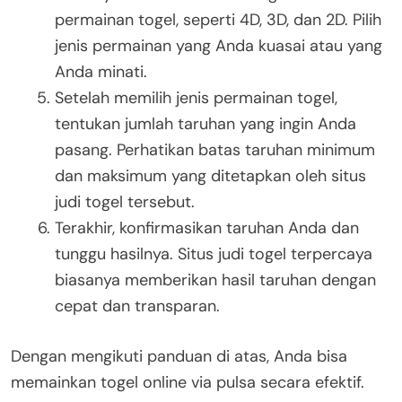
permainan togel, seperti 4D, 3D, dan 2D. Pilih
jenis permainan yang Anda kuasai atau yang
Anda minati.
Setelah memilih jenis permainan togel,
tentukan jumlah taruhan yang ingin Anda
pasang. Perhatikan batas taruhan minimum
dan maksimum yang ditetapkan oleh situs
judi togel tersebut.
Terakhir, konfirmasikan taruhan Anda dan
tunggu hasilnya. Situs judi togel terpercaya
biasanya memberikan hasil taruhan dengan
cepat dan transparan.
Dengan mengikuti panduan di atas, Anda bisa
memainkan togel online via pulsa secara efektif.