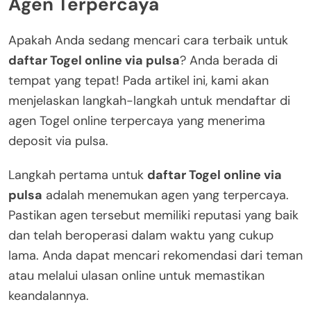
Agen Terpercaya
Apakah Anda sedang mencari cara terbaik untuk
daftar Togel online via pulsa
? Anda berada di
tempat yang tepat! Pada artikel ini, kami akan
menjelaskan langkah-langkah untuk mendaftar di
agen Togel online terpercaya yang menerima
deposit via pulsa.
Langkah pertama untuk
daftar Togel online via
pulsa
adalah menemukan agen yang terpercaya.
Pastikan agen tersebut memiliki reputasi yang baik
dan telah beroperasi dalam waktu yang cukup
lama. Anda dapat mencari rekomendasi dari teman
atau melalui ulasan online untuk memastikan
keandalannya.