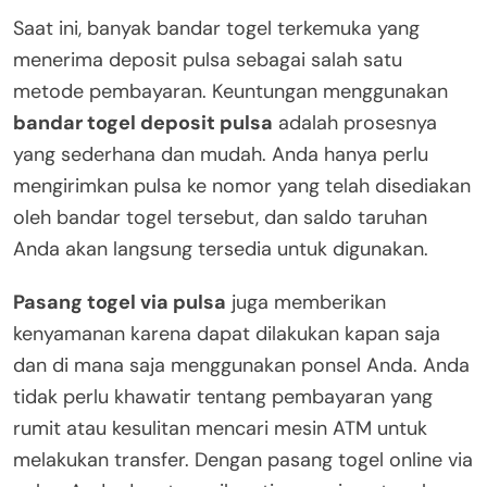
Saat ini, banyak bandar togel terkemuka yang
menerima deposit pulsa sebagai salah satu
metode pembayaran. Keuntungan menggunakan
bandar togel deposit pulsa
adalah prosesnya
yang sederhana dan mudah. Anda hanya perlu
mengirimkan pulsa ke nomor yang telah disediakan
oleh bandar togel tersebut, dan saldo taruhan
Anda akan langsung tersedia untuk digunakan.
Pasang togel via pulsa
juga memberikan
kenyamanan karena dapat dilakukan kapan saja
dan di mana saja menggunakan ponsel Anda. Anda
tidak perlu khawatir tentang pembayaran yang
rumit atau kesulitan mencari mesin ATM untuk
melakukan transfer. Dengan pasang togel online via