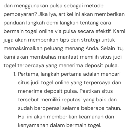
dan menggunakan pulsa sebagai metode
pembayaran? Jika iya, artikel ini akan memberikan
panduan langkah demi langkah tentang cara
bermain togel online via pulsa secara efektif. Kami
juga akan memberikan tips dan strategi untuk
memaksimalkan peluang menang Anda. Selain itu,
kami akan membahas manfaat memilih situs judi
togel terpercaya yang menerima deposit pulsa.
Pertama, langkah pertama adalah mencari
situs judi togel online yang terpercaya dan
menerima deposit pulsa. Pastikan situs
tersebut memiliki reputasi yang baik dan
sudah beroperasi selama beberapa tahun.
Hal ini akan memberikan keamanan dan
kenyamanan dalam bermain togel.