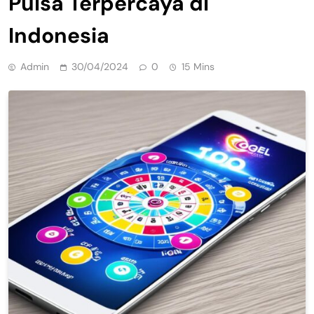
Pulsa Terpercaya di
Indonesia
Admin
30/04/2024
0
15 Mins