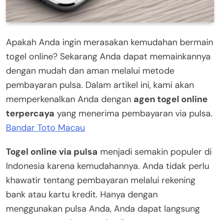
Apakah Anda ingin merasakan kemudahan bermain
togel online? Sekarang Anda dapat memainkannya
dengan mudah dan aman melalui metode
pembayaran pulsa. Dalam artikel ini, kami akan
memperkenalkan Anda dengan
agen togel online
terpercaya
yang menerima pembayaran via pulsa.
Bandar Toto Macau
Togel online via pulsa
menjadi semakin populer di
Indonesia karena kemudahannya. Anda tidak perlu
khawatir tentang pembayaran melalui rekening
bank atau kartu kredit. Hanya dengan
menggunakan pulsa Anda, Anda dapat langsung