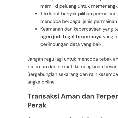
memiliki peluang untuk memenangka
Terdapat banyak pilihan permainan t
mencoba berbagai jenis permainan 
Keamanan dan kepercayaan yang ter
agen judi togel terpercaya
yang m
perlindungan data yang baik.
Jangan ragu lagi untuk mencoba tebak ang
keseruan dan nikmati kemungkinan besar
Bergabunglah sekarang dan raih kesemp
angka online.
Transaksi Aman dan Terperc
Perak