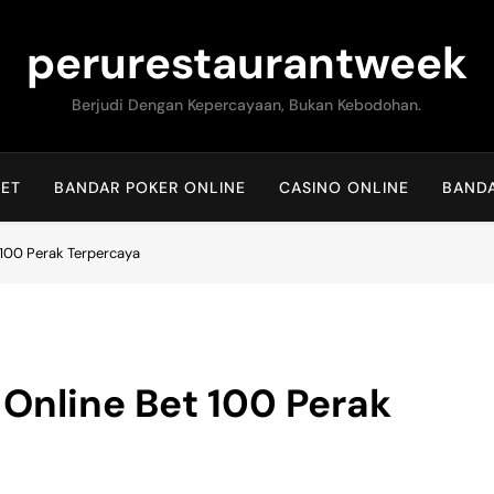
perurestaurantweek
Berjudi Dengan Kepercayaan, Bukan Kebodohan.
KET
BANDAR POKER ONLINE
CASINO ONLINE
BAND
 100 Perak Terpercaya
Online Bet 100 Perak