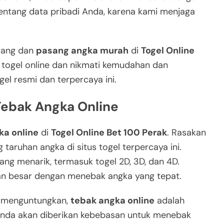
entang data pribadi Anda, karena kami menjaga
arang dan
pasang angka murah
di
Togel Online
 togel online dan nikmati kemudahan dan
el resmi dan terpercaya ini.
ebak Angka Online
ka online
di
Togel Online Bet 100 Perak
. Rasakan
ruhan angka di situs togel terpercaya ini.
ang menarik, termasuk togel 2D, 3D, dan 4D.
an besar dengan menebak angka yang tepat.
n menguntungkan,
tebak angka online
adalah
, Anda akan diberikan kebebasan untuk menebak