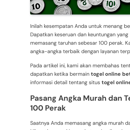
Inilah kesempatan Anda untuk menang be
Dapatkan keseruan dan keuntungan yang
memasang taruhan sebesar 100 perak. K
angka-angka terbaik dengan layanan ter
Pada artikel ini, kami akan membahas te
dapatkan ketika bermain
togel online
be
informasi detail tentang situs
togel onli
Pasang Angka Murah dan Te
100 Perak
Saatnya Anda memasang angka murah da