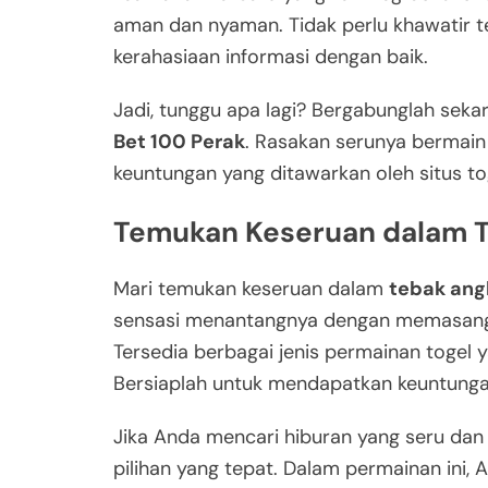
aman dan nyaman. Tidak perlu khawatir t
kerahasiaan informasi dengan baik.
Jadi, tunggu apa lagi? Bergabunglah sek
Bet 100 Perak
. Rasakan serunya bermain
keuntungan yang ditawarkan oleh situs tog
Temukan Keseruan dalam T
Mari temukan keseruan dalam
tebak ang
sensasi menantangnya dengan memasang ta
Tersedia berbagai jenis permainan togel y
Bersiaplah untuk mendapatkan keuntung
Jika Anda mencari hiburan yang seru da
pilihan yang tepat. Dalam permainan ini