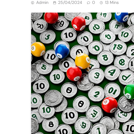
Admin
25/04/2024
0
13 Mins