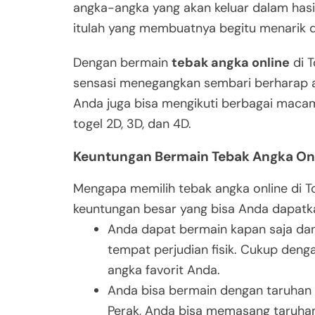
angka-angka yang akan keluar dalam hasil
itulah yang membuatnya begitu menarik 
Dengan bermain
tebak angka online
di T
sensasi menegangkan sembari berharap a
Anda juga bisa mengikuti berbagai macam
togel 2D, 3D, dan 4D.
Keuntungan Bermain Tebak Angka Onli
Mengapa memilih tebak angka online di T
keuntungan besar yang bisa Anda dapatk
Anda dapat bermain kapan saja dan
tempat perjudian fisik. Cukup deng
angka favorit Anda.
Anda bisa bermain dengan taruhan 
Perak, Anda bisa memasang taruha