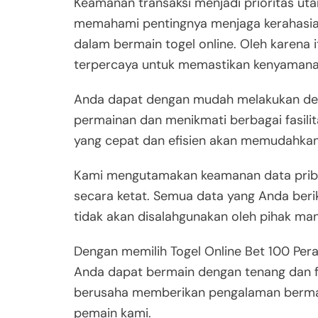
Keamanan transaksi menjadi prioritas uta
memahami pentingnya menjaga kerahasiaa
dalam bermain togel online. Oleh karena
terpercaya untuk memastikan kenyamana
Anda dapat dengan mudah melakukan dep
permainan dan menikmati berbagai fasilit
yang cepat dan efisien akan memudahkan
Kami mengutamakan keamanan data priba
secara ketat. Semua data yang Anda ber
tidak akan disalahgunakan oleh pihak ma
Dengan memilih Togel Online Bet 100 Per
Anda dapat bermain dengan tenang dan f
berusaha memberikan pengalaman berma
pemain kami.