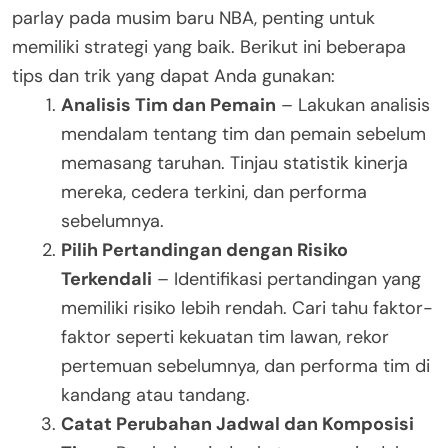
parlay pada musim baru NBA, penting untuk
memiliki strategi yang baik. Berikut ini beberapa
tips dan trik yang dapat Anda gunakan:
Analisis Tim dan Pemain
– Lakukan analisis
mendalam tentang tim dan pemain sebelum
memasang taruhan. Tinjau statistik kinerja
mereka, cedera terkini, dan performa
sebelumnya.
Pilih Pertandingan dengan Risiko
Terkendali
– Identifikasi pertandingan yang
memiliki risiko lebih rendah. Cari tahu faktor-
faktor seperti kekuatan tim lawan, rekor
pertemuan sebelumnya, dan performa tim di
kandang atau tandang.
Catat Perubahan Jadwal dan Komposisi