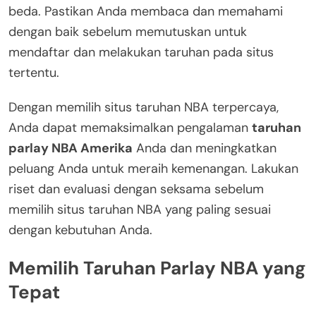
beda. Pastikan Anda membaca dan memahami
dengan baik sebelum memutuskan untuk
mendaftar dan melakukan taruhan pada situs
tertentu.
Dengan memilih situs taruhan NBA terpercaya,
Anda dapat memaksimalkan pengalaman
taruhan
parlay NBA Amerika
Anda dan meningkatkan
peluang Anda untuk meraih kemenangan. Lakukan
riset dan evaluasi dengan seksama sebelum
memilih situs taruhan NBA yang paling sesuai
dengan kebutuhan Anda.
Memilih Taruhan Parlay NBA yang
Tepat