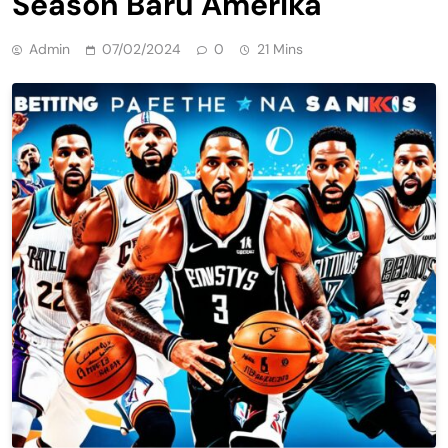
Season Baru Amerika
Admin
07/02/2024
0
21 Mins