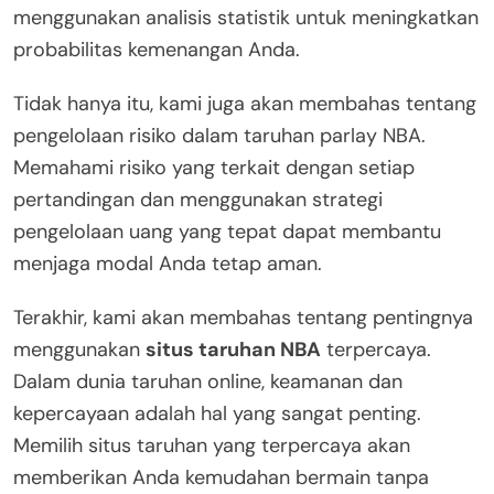
menggunakan analisis statistik untuk meningkatkan
probabilitas kemenangan Anda.
Tidak hanya itu, kami juga akan membahas tentang
pengelolaan risiko dalam taruhan parlay NBA.
Memahami risiko yang terkait dengan setiap
pertandingan dan menggunakan strategi
pengelolaan uang yang tepat dapat membantu
menjaga modal Anda tetap aman.
Terakhir, kami akan membahas tentang pentingnya
menggunakan
situs taruhan NBA
terpercaya.
Dalam dunia taruhan online, keamanan dan
kepercayaan adalah hal yang sangat penting.
Memilih situs taruhan yang terpercaya akan
memberikan Anda kemudahan bermain tanpa