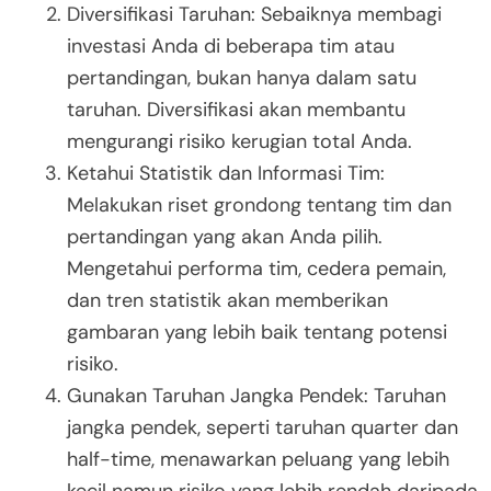
Diversifikasi Taruhan: Sebaiknya membagi
investasi Anda di beberapa tim atau
pertandingan, bukan hanya dalam satu
taruhan. Diversifikasi akan membantu
mengurangi risiko kerugian total Anda.
Ketahui Statistik dan Informasi Tim:
Melakukan riset grondong tentang tim dan
pertandingan yang akan Anda pilih.
Mengetahui performa tim, cedera pemain,
dan tren statistik akan memberikan
gambaran yang lebih baik tentang potensi
risiko.
Gunakan Taruhan Jangka Pendek: Taruhan
jangka pendek, seperti taruhan quarter dan
half-time, menawarkan peluang yang lebih