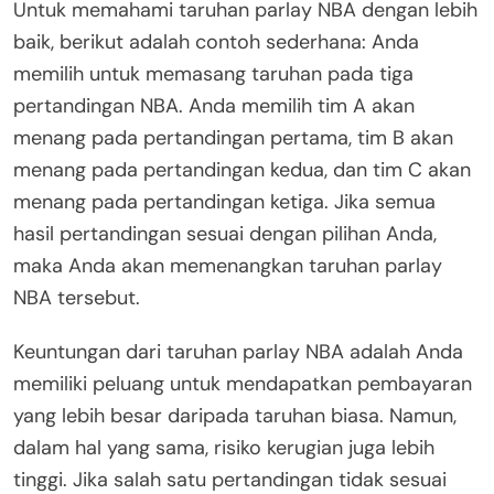
Untuk memahami taruhan parlay NBA dengan lebih
baik, berikut adalah contoh sederhana: Anda
memilih untuk memasang taruhan pada tiga
pertandingan NBA. Anda memilih tim A akan
menang pada pertandingan pertama, tim B akan
menang pada pertandingan kedua, dan tim C akan
menang pada pertandingan ketiga. Jika semua
hasil pertandingan sesuai dengan pilihan Anda,
maka Anda akan memenangkan taruhan parlay
NBA tersebut.
Keuntungan dari taruhan parlay NBA adalah Anda
memiliki peluang untuk mendapatkan pembayaran
yang lebih besar daripada taruhan biasa. Namun,
dalam hal yang sama, risiko kerugian juga lebih
tinggi. Jika salah satu pertandingan tidak sesuai