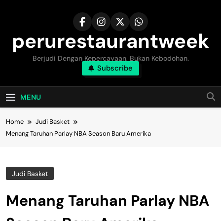
Skip
to
content
perurestaurantweek
Berjudi Dengan Kepercayaan, Bukan Kebodohan.
Subscribe
MENU
Home
Judi Basket
Menang Taruhan Parlay NBA Season Baru Amerika
Judi Basket
Menang Taruhan Parlay NBA