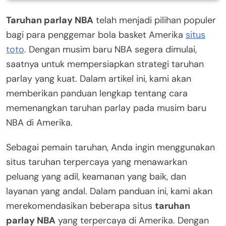
Taruhan parlay NBA
telah menjadi pilihan populer
bagi para penggemar bola basket Amerika
situs
toto
. Dengan musim baru NBA segera dimulai,
saatnya untuk mempersiapkan strategi taruhan
parlay yang kuat. Dalam artikel ini, kami akan
memberikan panduan lengkap tentang cara
memenangkan taruhan parlay pada musim baru
NBA di Amerika.
Sebagai pemain taruhan, Anda ingin menggunakan
situs taruhan terpercaya yang menawarkan
peluang yang adil, keamanan yang baik, dan
layanan yang andal. Dalam panduan ini, kami akan
merekomendasikan beberapa situs
taruhan
parlay NBA
yang terpercaya di Amerika. Dengan