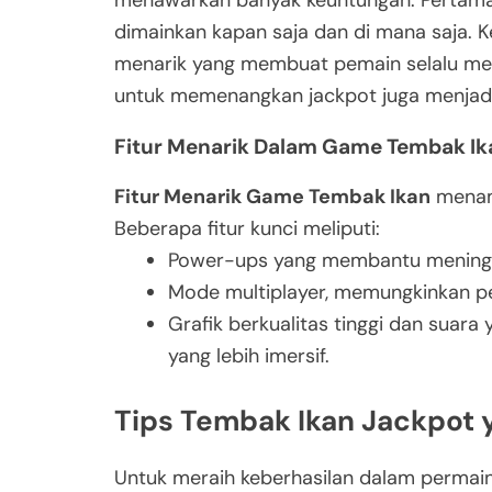
dimainkan kapan saja dan di mana saja.
menarik yang membuat pemain selalu meras
untuk memenangkan jackpot juga menjadi 
Fitur Menarik Dalam Game Tembak Ik
Fitur Menarik Game Tembak Ikan
menam
Beberapa fitur kunci meliputi:
Power-ups yang membantu mening
Mode multiplayer, memungkinkan p
Grafik berkualitas tinggi dan sua
yang lebih imersif.
Tips Tembak Ikan Jackpot
Untuk meraih keberhasilan dalam permai