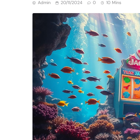
Admin
20/11/2024
0
10 Mins