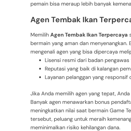
pemain bisa meraup lebih banyak kemena
Agen Tembak Ikan Terperca
Memilih
Agen Tembak Ikan Terpercaya
s
bermain yang aman dan menyenangkan. B
mengenali agen yang bisa dipercaya melip
Lisensi resmi dari badan pengawas 
Reputasi yang baik di kalangan pema
Layanan pelanggan yang responsif d
Jika Anda memilih agen yang tepat, Anda
Banyak agen menawarkan bonus pendafta
meningkatkan nilai saat bermain Game T
tersebut, peluang untuk meraih kemenanga
meminimalkan risiko kehilangan dana.