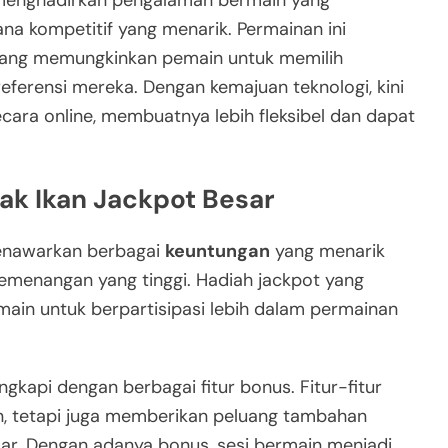
menghadirkan pengalaman bermain yang
na kompetitif yang menarik. Permainan ini
ang memungkinkan pemain untuk memilih
ferensi mereka. Dengan kemajuan teknologi, kini
cara online, membuatnya lebih fleksibel dan dapat
k Ikan Jackpot Besar
nawarkan berbagai
keuntungan
yang menarik
kemenangan yang tinggi. Hadiah jackpot yang
in untuk berpartisipasi lebih dalam permainan
engkapi dengan berbagai fitur bonus. Fitur-fitur
, tetapi juga memberikan peluang tambahan
ar. Dengan adanya bonus, sesi bermain menjadi