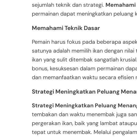
sejumlah teknik dan strategi.
Memahami T
permainan dapat meningkatkan peluang k
Memahami Teknik Dasar
Pemain harus fokus pada beberapa aspe
satunya adalah memilih ikan dengan nilai 
ikan yang sulit ditembak sangatlah krusi
bonus, kesuksesan dalam permainan dapa
dan memanfaatkan waktu secara efisien m
Strategi Meningkatkan Peluang Men
Strategi Meningkatkan Peluang Menan
tembakan dan waktu menembak juga sang
pergerakan ikan, baik yang lambat atau
tepat untuk menembak. Melalui pengalama