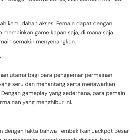
dalah kemudahan akses. Pemain dapat dengan
 memainkan game kapan saja, di mana saja.
ermain semakin menyenangkan.
r
ihan utama bagi para penggemar permainan
 yang seru dan menantang serta menawarkan
. Dengan gameplay yang sederhana, para pemain
rmainan yang menghibur ini.
 dengan fakta bahwa Tembak Ikan Jackpot Besar
 permainan ini sangat mudah diakses, bisa