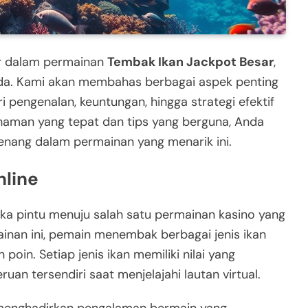
ar dalam permainan
Tembak Ikan Jackpot Besar
,
Anda. Kami akan membahas berbagai aspek penting
ri pengenalan, keuntungan, hingga strategi efektif
aman yang tepat dan tips yang berguna, Anda
enang dalam permainan yang menarik ini.
nline
a pintu menuju salah satu permainan kasino yang
ainan ini, pemain menembak berbagai jenis ikan
oin. Setiap jenis ikan memiliki nilai yang
an tersendiri saat menjelajahi lautan virtual.