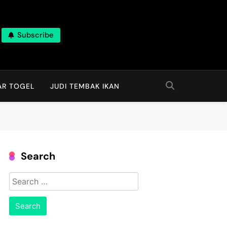
Subscribe
AR TOGEL
JUDI TEMBAK IKAN
Search
Search
for: