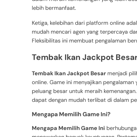
lebih bermanfaat.
Ketiga, kelebihan dari platform online a
mudah mencari agen yang terpercaya dan
Fleksibilitas ini membuat pengalaman b
Tembak Ikan Jackpot Besa
Tembak Ikan Jackpot Besar
menjadi pil
online. Game ini menyajikan pengalaman
peluang besar untuk meraih kemenangan
dapat dengan mudah terlibat di dalam pe
Mengapa Memilih Game Ini?
Mengapa Memilih Game Ini
berhubungan
menawarkan banyak keuntungan. Pertama,