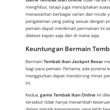
Game Tembak Ikan Online
tidak hanya 
menghibur, tetapi juga menciptakan suasa
menawarkan berbagai varian dan mode y
pengalaman yang paling sesuai dengan pre
pemain dapat menikmati permainan ini se
diakses kapan saja dan di mana saja.
Keuntungan Bermain Temba
Bermain
Tembak Ikan Jackpot Besar
me
bagi para pemain. Pertama, ada potensi 
menggiurkan dapat mendorong minat pema
ini.
Kedua,
game Tembak Ikan Online
ini dil
tersebut tidak hanya menambah keseruan
dalam meraih kemenangan yang lebih bes