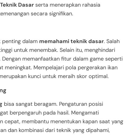
eknik Dasar
serta menerapkan rahasia
emenangan secara signifikan.
k penting dalam
memahami teknik dasar
. Salah
tinggi untuk menembak. Selain itu, menghindari
al. Dengan memanfaatkan fitur dalam game seperti
t meningkat. Mempelajari pola pergerakan ikan
erupakan kunci untuk meraih skor optimal.
ang
g
bisa sangat beragam. Pengaturan posisi
at berpengaruh pada hasil. Mengamati
pun cepat, membantu menentukan kapan saat yang
n dan kombinasi dari teknik yang dipahami,