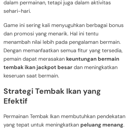
dalam permainan, tetapi juga dalam aktivitas
sehari-hari.
Game ini sering kali menyuguhkan berbagai bonus
dan promosi yang menarik. Hal ini tentu
menambah nilai lebih pada pengalaman bermain.
Dengan memanfaatkan semua fitur yang tersedia,
pemain dapat merasakan
keuntungan bermain
tembak ikan jackpot besar
dan meningkatkan
keseruan saat bermain.
Strategi Tembak Ikan yang
Efektif
Permainan Tembak Ikan membutuhkan pendekatan
yang tepat untuk meningkatkan
peluang menang
.