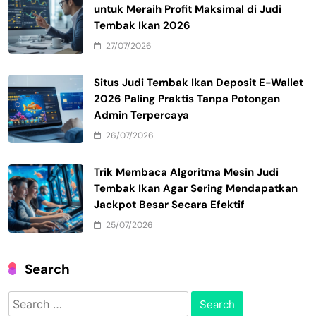
untuk Meraih Profit Maksimal di Judi
Tembak Ikan 2026
27/07/2026
Situs Judi Tembak Ikan Deposit E-Wallet
2026 Paling Praktis Tanpa Potongan
Admin Terpercaya
26/07/2026
Trik Membaca Algoritma Mesin Judi
Tembak Ikan Agar Sering Mendapatkan
Jackpot Besar Secara Efektif
25/07/2026
Search
Search
for: