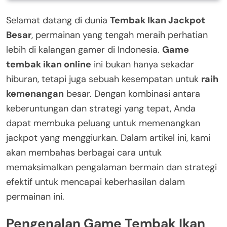
Selamat datang di dunia
Tembak Ikan Jackpot
Besar
, permainan yang tengah meraih perhatian
lebih di kalangan gamer di Indonesia.
Game
tembak ikan online
ini bukan hanya sekadar
hiburan, tetapi juga sebuah kesempatan untuk
raih
kemenangan
besar. Dengan kombinasi antara
keberuntungan dan strategi yang tepat, Anda
dapat membuka peluang untuk memenangkan
jackpot yang menggiurkan. Dalam artikel ini, kami
akan membahas berbagai cara untuk
memaksimalkan pengalaman bermain dan strategi
efektif untuk mencapai keberhasilan dalam
permainan ini.
Pengenalan Game Tembak Ikan