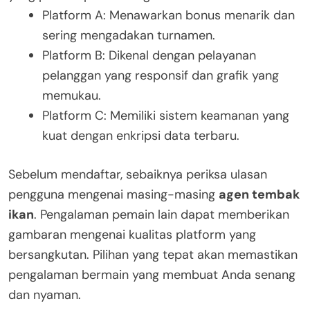
Platform A: Menawarkan bonus menarik dan
sering mengadakan turnamen.
Platform B: Dikenal dengan pelayanan
pelanggan yang responsif dan grafik yang
memukau.
Platform C: Memiliki sistem keamanan yang
kuat dengan enkripsi data terbaru.
Sebelum mendaftar, sebaiknya periksa ulasan
pengguna mengenai masing-masing
agen tembak
ikan
. Pengalaman pemain lain dapat memberikan
gambaran mengenai kualitas platform yang
bersangkutan. Pilihan yang tepat akan memastikan
pengalaman bermain yang membuat Anda senang
dan nyaman.