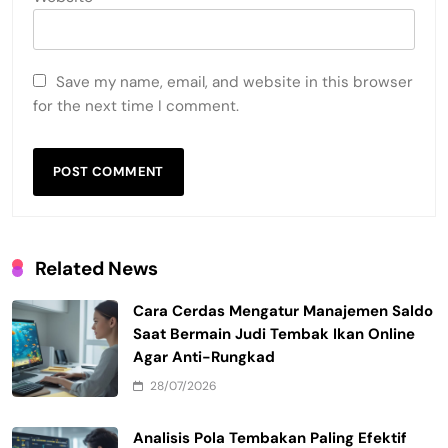
Save my name, email, and website in this browser
for the next time I comment.
Related News
Cara Cerdas Mengatur Manajemen Saldo
Saat Bermain Judi Tembak Ikan Online
Agar Anti-Rungkad
28/07/2026
Analisis Pola Tembakan Paling Efektif