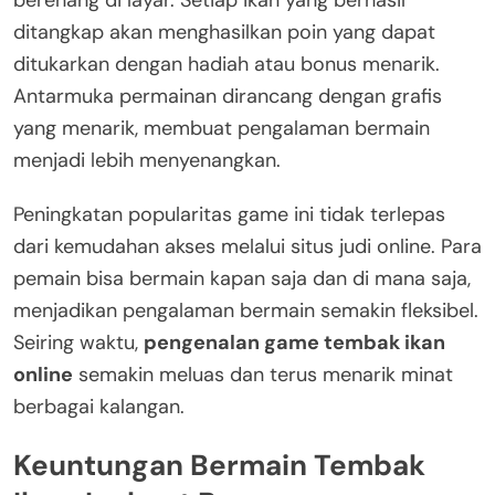
ditangkap akan menghasilkan poin yang dapat
ditukarkan dengan hadiah atau bonus menarik.
Antarmuka permainan dirancang dengan grafis
yang menarik, membuat pengalaman bermain
menjadi lebih menyenangkan.
Peningkatan popularitas game ini tidak terlepas
dari kemudahan akses melalui situs judi online. Para
pemain bisa bermain kapan saja dan di mana saja,
menjadikan pengalaman bermain semakin fleksibel.
Seiring waktu,
pengenalan game tembak ikan
online
semakin meluas dan terus menarik minat
berbagai kalangan.
Keuntungan Bermain Tembak