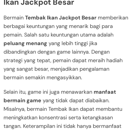
Ikan Jackpot Besar
Bermain
Tembak Ikan Jackpot Besar
memberikan
berbagai keuntungan yang menarik bagi para
pemain. Salah satu keuntungan utama adalah
peluang menang
yang lebih tinggi jika
dibandingkan dengan game lainnya. Dengan
strategi yang tepat, pemain dapat meraih hadiah
yang sangat besar, menjadikan pengalaman
bermain semakin mengasyikkan.
Selain itu, game ini juga menawarkan
manfaat
bermain game
yang tidak dapat diabaikan.
Misalnya, bermain Tembak Ikan dapat membantu
meningkatkan konsentrasi serta ketangkasan
tangan. Keterampilan ini tidak hanya bermanfaat