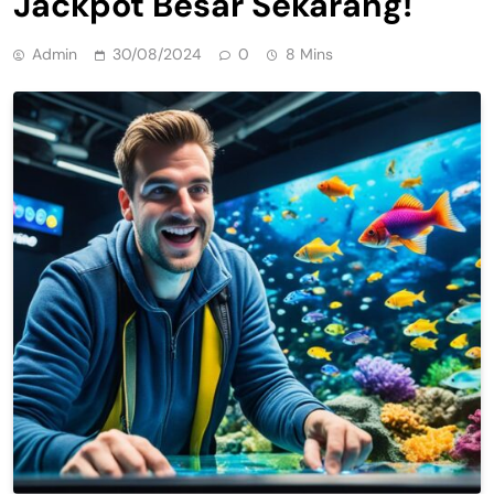
Jackpot Besar Sekarang!
Admin
30/08/2024
0
8 Mins