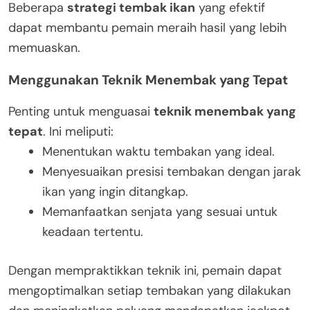
Beberapa
strategi tembak ikan
yang efektif
dapat membantu pemain meraih hasil yang lebih
memuaskan.
Menggunakan Teknik Menembak yang Tepat
Penting untuk menguasai
teknik menembak yang
tepat
. Ini meliputi:
Menentukan waktu tembakan yang ideal.
Menyesuaikan presisi tembakan dengan jarak
ikan yang ingin ditangkap.
Memanfaatkan senjata yang sesuai untuk
keadaan tertentu.
Dengan mempraktikkan teknik ini, pemain dapat
mengoptimalkan setiap tembakan yang dilakukan