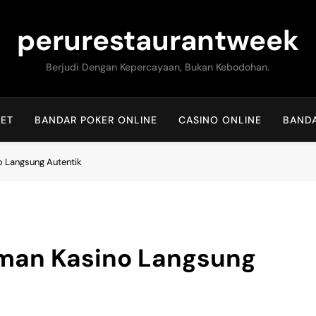
perurestaurantweek
Berjudi Dengan Kepercayaan, Bukan Kebodohan.
KET
BANDAR POKER ONLINE
CASINO ONLINE
BAND
 Langsung Autentik
man Kasino Langsung