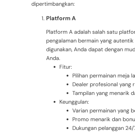
dipertimbangkan:
Platform A
Platform A adalah salah satu plat
pengalaman bermain yang autentik 
digunakan, Anda dapat dengan mud
Anda.
Fitur:
Pilihan permainan meja l
Dealer profesional yang 
Tampilan yang menarik da
Keunggulan:
Varian permainan yang 
Promo menarik dan bonu
Dukungan pelanggan 24/