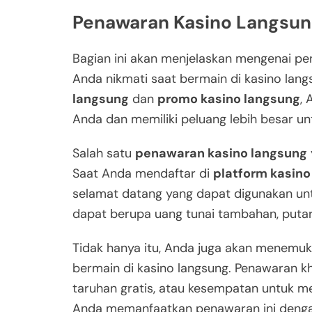
Penawaran Kasino Langsun
Bagian ini akan menjelaskan mengenai 
Anda nikmati saat bermain di kasino la
langsung
dan
promo kasino langsung
,
Anda dan memiliki peluang lebih besar u
Salah satu
penawaran kasino langsung
Saat Anda mendaftar di
platform kasino
selamat datang yang dapat digunakan un
dapat berupa uang tunai tambahan, putara
Tidak hanya itu, Anda juga akan menemu
bermain di kasino langsung. Penawaran k
taruhan gratis, atau kesempatan untuk m
Anda memanfaatkan penawaran ini denga