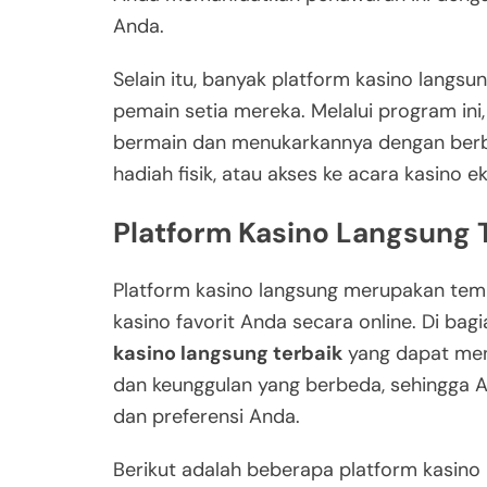
Anda.
Selain itu, banyak platform kasino lang
pemain setia mereka. Melalui program in
bermain dan menukarkannya dengan berba
hadiah fisik, atau akses ke acara kasino eks
Platform Kasino Langsung 
Platform kasino langsung merupakan te
kasino favorit Anda secara online. Di ba
kasino langsung terbaik
yang dapat menja
dan keunggulan yang berbeda, sehingga 
dan preferensi Anda.
Berikut adalah beberapa platform kasino 