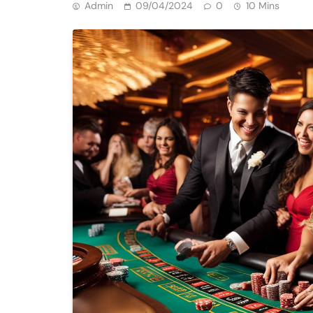
Admin
09/04/2024
0
10 Mins