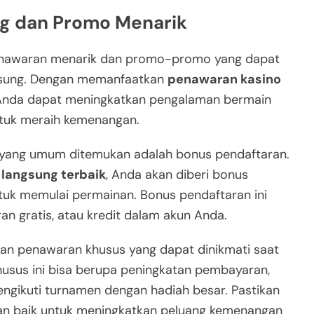
g dan Promo Menarik
penawaran menarik dan promo-promo yang dapat
ngsung. Dengan memanfaatkan
penawaran kasino
 Anda dapat meningkatkan pengalaman bermain
ntuk meraih kemenangan.
yang umum ditemukan adalah bonus pendaftaran.
 langsung terbaik
, Anda akan diberi bonus
tuk memulai permainan. Bonus pendaftaran ini
n gratis, atau kredit dalam akun Anda.
kan penawaran khusus yang dapat dinikmati saat
husus ini bisa berupa peningkatan pembayaran,
engikuti turnamen dengan hadiah besar. Pastikan
n baik untuk meningkatkan peluang kemenangan