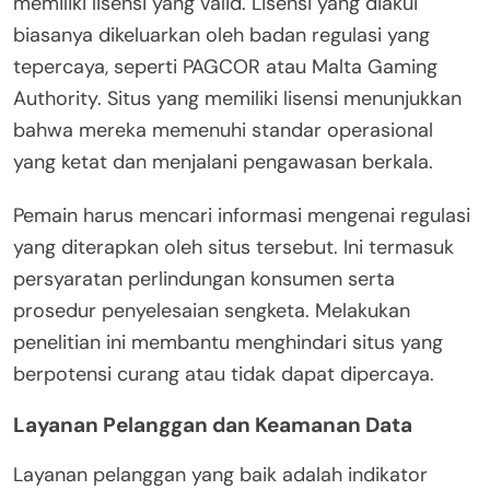
memiliki lisensi yang valid. Lisensi yang diakui
biasanya dikeluarkan oleh badan regulasi yang
tepercaya, seperti PAGCOR atau Malta Gaming
Authority. Situs yang memiliki lisensi menunjukkan
bahwa mereka memenuhi standar operasional
yang ketat dan menjalani pengawasan berkala.
Pemain harus mencari informasi mengenai regulasi
yang diterapkan oleh situs tersebut. Ini termasuk
persyaratan perlindungan konsumen serta
prosedur penyelesaian sengketa. Melakukan
penelitian ini membantu menghindari situs yang
berpotensi curang atau tidak dapat dipercaya.
Layanan Pelanggan dan Keamanan Data
Layanan pelanggan yang baik adalah indikator