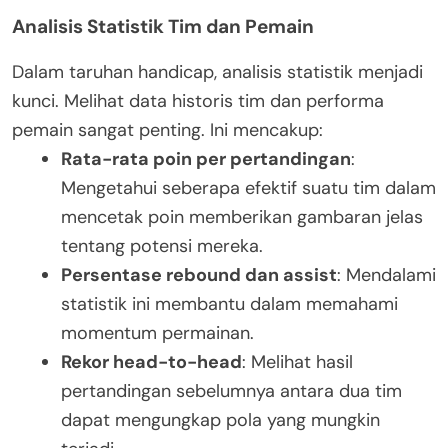
Analisis Statistik Tim dan Pemain
Dalam taruhan handicap, analisis statistik menjadi
kunci. Melihat data historis tim dan performa
pemain sangat penting. Ini mencakup:
Rata-rata poin per pertandingan
:
Mengetahui seberapa efektif suatu tim dalam
mencetak poin memberikan gambaran jelas
tentang potensi mereka.
Persentase rebound dan assist
: Mendalami
statistik ini membantu dalam memahami
momentum permainan.
Rekor head-to-head
: Melihat hasil
pertandingan sebelumnya antara dua tim
dapat mengungkap pola yang mungkin