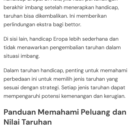
berakhir imbang setelah menerapkan handicap,
taruhan bisa dikembalikan. Ini memberikan
perlindungan ekstra bagi bettor.
Di sisi lain, handicap Eropa lebih sederhana dan
tidak menawarkan pengembalian taruhan dalam
situasi imbang.
Dalam taruhan handicap, penting untuk memahami
perbedaan ini untuk memilih jenis taruhan yang
sesuai dengan strategi. Setiap jenis taruhan dapat
mempengaruhi potensi kemenangan dan kerugian.
Panduan Memahami Peluang dan
Nilai Taruhan