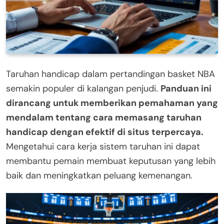
Taruhan handicap dalam pertandingan basket NBA
semakin populer di kalangan penjudi.
Panduan ini
dirancang untuk memberikan pemahaman yang
mendalam tentang cara memasang taruhan
handicap dengan efektif di situs terpercaya.
Mengetahui cara kerja sistem taruhan ini dapat
membantu pemain membuat keputusan yang lebih
baik dan meningkatkan peluang kemenangan.