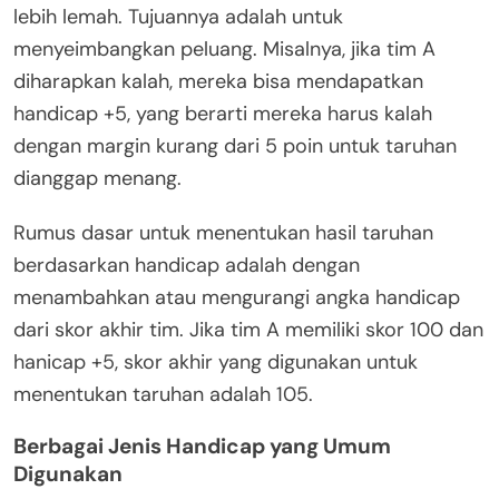
lebih lemah. Tujuannya adalah untuk
menyeimbangkan peluang. Misalnya, jika tim A
diharapkan kalah, mereka bisa mendapatkan
handicap +5, yang berarti mereka harus kalah
dengan margin kurang dari 5 poin untuk taruhan
dianggap menang.
Rumus dasar untuk menentukan hasil taruhan
berdasarkan handicap adalah dengan
menambahkan atau mengurangi angka handicap
dari skor akhir tim. Jika tim A memiliki skor 100 dan
hanicap +5, skor akhir yang digunakan untuk
menentukan taruhan adalah 105.
Berbagai Jenis Handicap yang Umum
Digunakan