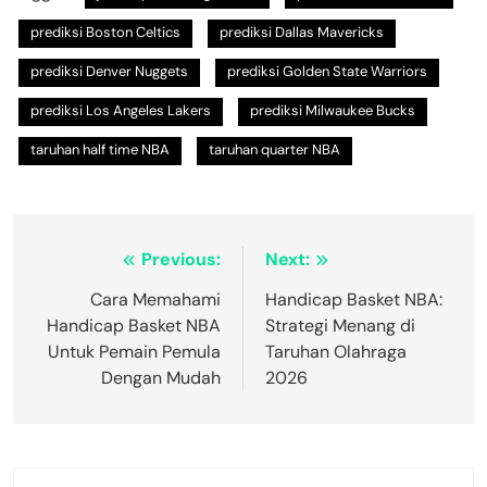
prediksi Boston Celtics
prediksi Dallas Mavericks
prediksi Denver Nuggets
prediksi Golden State Warriors
prediksi Los Angeles Lakers
prediksi Milwaukee Bucks
taruhan half time NBA
taruhan quarter NBA
Post
Previous:
Next:
navigation
Cara Memahami
Handicap Basket NBA:
Handicap Basket NBA
Strategi Menang di
Untuk Pemain Pemula
Taruhan Olahraga
Dengan Mudah
2026