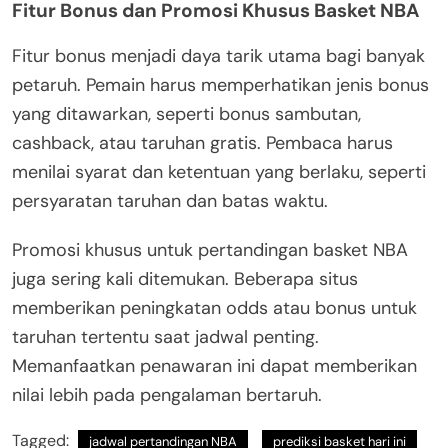
Fitur Bonus dan Promosi Khusus Basket NBA
Fitur bonus menjadi daya tarik utama bagi banyak
petaruh. Pemain harus memperhatikan jenis bonus
yang ditawarkan, seperti bonus sambutan,
cashback, atau taruhan gratis. Pembaca harus
menilai syarat dan ketentuan yang berlaku, seperti
persyaratan taruhan dan batas waktu.
Promosi khusus untuk pertandingan basket NBA
juga sering kali ditemukan. Beberapa situs
memberikan peningkatan odds atau bonus untuk
taruhan tertentu saat jadwal penting.
Memanfaatkan penawaran ini dapat memberikan
nilai lebih pada pengalaman bertaruh.
Tagged:
jadwal pertandingan NBA
prediksi basket hari ini