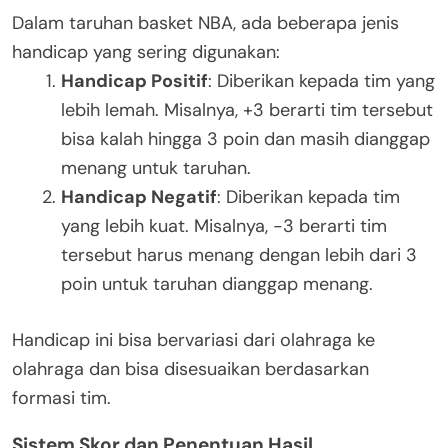
Dalam taruhan basket NBA, ada beberapa jenis
handicap yang sering digunakan:
Handicap Positif
: Diberikan kepada tim yang
lebih lemah. Misalnya, +3 berarti tim tersebut
bisa kalah hingga 3 poin dan masih dianggap
menang untuk taruhan.
Handicap Negatif
: Diberikan kepada tim
yang lebih kuat. Misalnya, -3 berarti tim
tersebut harus menang dengan lebih dari 3
poin untuk taruhan dianggap menang.
Handicap ini bisa bervariasi dari olahraga ke
olahraga dan bisa disesuaikan berdasarkan
formasi tim.
Sistem Skor dan Penentuan Hasil