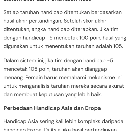
Setiap taruhan handicap ditentukan berdasarkan
hasil akhir pertandingan. Setelah skor akhir
ditentukan, angka handicap diterapkan. Jika tim
dengan handicap +5 mencetak 100 poin, hasil yang
digunakan untuk menentukan taruhan adalah 105.
Dalam sistem ini, jika tim dengan handicap -5
mencetak 105 poin, taruhan akan dianggap
menang. Pemain harus memahami mekanisme ini
untuk menganalisis taruhan mereka secara akurat
dan membuat keputusan yang lebih baik.
Perbedaan Handicap Asia dan Eropa
Handicap Asia sering kali lebih kompleks daripada
handicap Eropa. Di Asia, jika hasil pertandingan