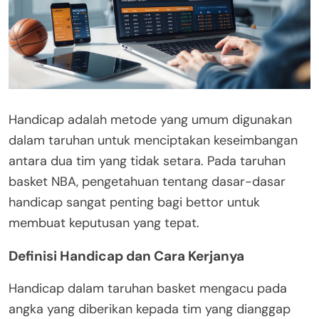
Handicap adalah metode yang umum digunakan
dalam taruhan untuk menciptakan keseimbangan
antara dua tim yang tidak setara. Pada taruhan
basket NBA, pengetahuan tentang dasar-dasar
handicap sangat penting bagi bettor untuk
membuat keputusan yang tepat.
Definisi Handicap dan Cara Kerjanya
Handicap dalam taruhan basket mengacu pada
angka yang diberikan kepada tim yang dianggap