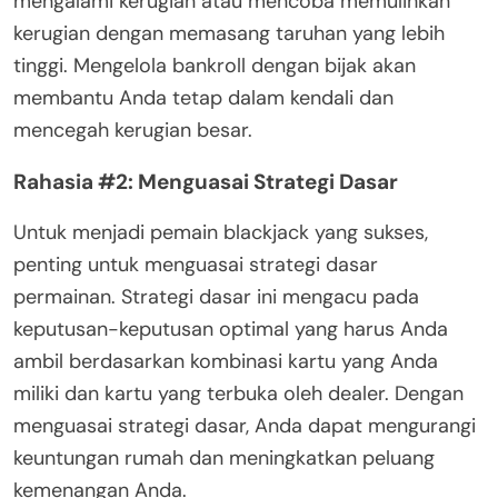
mengalami kerugian atau mencoba memulihkan
kerugian dengan memasang taruhan yang lebih
tinggi. Mengelola bankroll dengan bijak akan
membantu Anda tetap dalam kendali dan
mencegah kerugian besar.
Rahasia #2: Menguasai Strategi Dasar
Untuk menjadi pemain blackjack yang sukses,
penting untuk menguasai strategi dasar
permainan. Strategi dasar ini mengacu pada
keputusan-keputusan optimal yang harus Anda
ambil berdasarkan kombinasi kartu yang Anda
miliki dan kartu yang terbuka oleh dealer. Dengan
menguasai strategi dasar, Anda dapat mengurangi
keuntungan rumah dan meningkatkan peluang
kemenangan Anda.