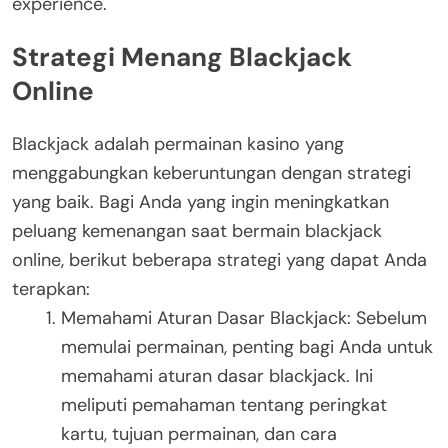
experience.
Strategi Menang Blackjack
Online
Blackjack adalah permainan kasino yang
menggabungkan keberuntungan dengan strategi
yang baik. Bagi Anda yang ingin meningkatkan
peluang kemenangan saat bermain blackjack
online, berikut beberapa strategi yang dapat Anda
terapkan:
Memahami Aturan Dasar Blackjack: Sebelum
memulai permainan, penting bagi Anda untuk
memahami aturan dasar blackjack. Ini
meliputi pemahaman tentang peringkat
kartu, tujuan permainan, dan cara