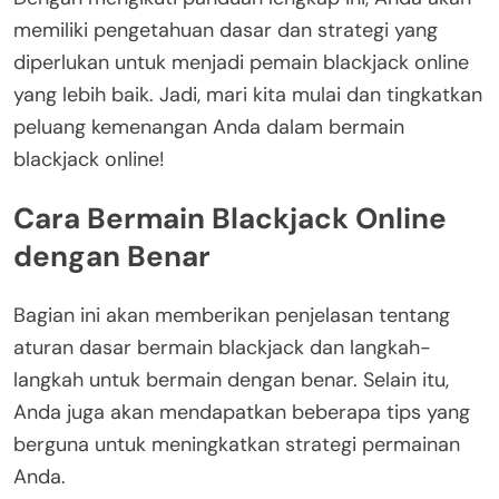
memiliki pengetahuan dasar dan strategi yang
diperlukan untuk menjadi pemain blackjack online
yang lebih baik. Jadi, mari kita mulai dan tingkatkan
peluang kemenangan Anda dalam bermain
blackjack online!
Cara Bermain Blackjack Online
dengan Benar
Bagian ini akan memberikan penjelasan tentang
aturan dasar bermain blackjack dan langkah-
langkah untuk bermain dengan benar. Selain itu,
Anda juga akan mendapatkan beberapa tips yang
berguna untuk meningkatkan strategi permainan
Anda.