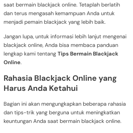
saat bermain blackjack online. Tetaplah berlatih
dan terus mengasah kemampuan Anda untuk
menjadi pemain blackjack yang lebih baik.
Jangan lupa, untuk informasi lebih lanjut mengenai
blackjack online, Anda bisa membaca panduan
lengkap kami tentang
Tips Bermain Blackjack
Online
.
Rahasia Blackjack Online yang
Harus Anda Ketahui
Bagian ini akan mengungkapkan beberapa rahasia
dan tips-trik yang berguna untuk meningkatkan
keuntungan Anda saat bermain blackjack online.