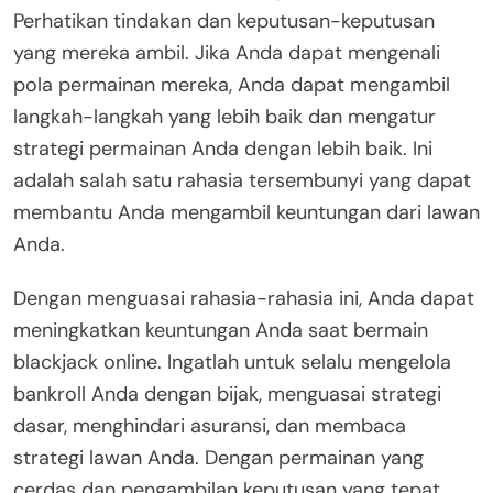
Perhatikan tindakan dan keputusan-keputusan
yang mereka ambil. Jika Anda dapat mengenali
pola permainan mereka, Anda dapat mengambil
langkah-langkah yang lebih baik dan mengatur
strategi permainan Anda dengan lebih baik. Ini
adalah salah satu rahasia tersembunyi yang dapat
membantu Anda mengambil keuntungan dari lawan
Anda.
Dengan menguasai rahasia-rahasia ini, Anda dapat
meningkatkan keuntungan Anda saat bermain
blackjack online. Ingatlah untuk selalu mengelola
bankroll Anda dengan bijak, menguasai strategi
dasar, menghindari asuransi, dan membaca
strategi lawan Anda. Dengan permainan yang
cerdas dan pengambilan keputusan yang tepat,