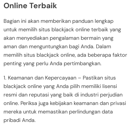
Online Terbaik
Bagian ini akan memberikan panduan lengkap
untuk memilih situs blackjack online terbaik yang
akan menyediakan pengalaman bermain yang
aman dan menguntungkan bagi Anda. Dalam
memilih situs blackjack online, ada beberapa faktor
penting yang perlu Anda pertimbangkan.
1. Keamanan dan Kepercayaan – Pastikan situs
blackjack online yang Anda pilih memiliki lisensi
resmi dan reputasi yang baik di industri perjudian
online. Periksa juga kebijakan keamanan dan privasi
mereka untuk memastikan perlindungan data
pribadi Anda.