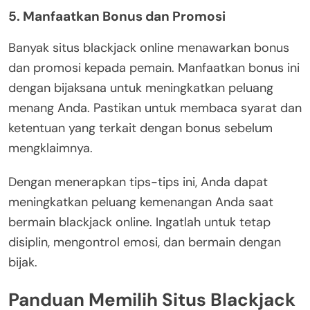
5. Manfaatkan Bonus dan Promosi
Banyak situs blackjack online menawarkan bonus
dan promosi kepada pemain. Manfaatkan bonus ini
dengan bijaksana untuk meningkatkan peluang
menang Anda. Pastikan untuk membaca syarat dan
ketentuan yang terkait dengan bonus sebelum
mengklaimnya.
Dengan menerapkan tips-tips ini, Anda dapat
meningkatkan peluang kemenangan Anda saat
bermain blackjack online. Ingatlah untuk tetap
disiplin, mengontrol emosi, dan bermain dengan
bijak.
Panduan Memilih Situs Blackjack