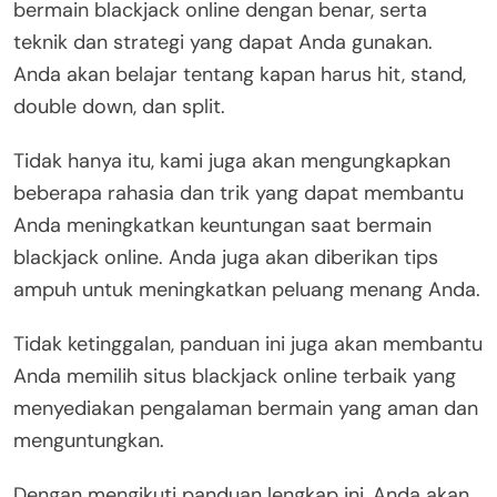
bermain blackjack online dengan benar, serta
teknik dan strategi yang dapat Anda gunakan.
Anda akan belajar tentang kapan harus hit, stand,
double down, dan split.
Tidak hanya itu, kami juga akan mengungkapkan
beberapa rahasia dan trik yang dapat membantu
Anda meningkatkan keuntungan saat bermain
blackjack online. Anda juga akan diberikan tips
ampuh untuk meningkatkan peluang menang Anda.
Tidak ketinggalan, panduan ini juga akan membantu
Anda memilih situs blackjack online terbaik yang
menyediakan pengalaman bermain yang aman dan
menguntungkan.
Dengan mengikuti panduan lengkap ini, Anda akan