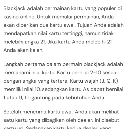
Blackjack adalah permainan kartu yang populer di
kasino online. Untuk memulai permainan, Anda
akan diberikan dua kartu awal. Tujuan Anda adalah
mendapatkan nilai kartu tertinggi, namun tidak
melebihi angka 21. Jika kartu Anda melebihi 21,
Anda akan kalah.
Langkah pertama dalam bermain blackjack adalah
memahami nilai kartu. Kartu bernilai 2-10 sesuai
dengan angka yang tertera. Kartu wajah (J, Q, K)
memiliki nilai 10, sedangkan kartu As dapat bernilai
1 atau 11, tergantung pada kebutuhan Anda.
Setelah menerima kartu awal, Anda akan melihat
satu kartu yang dibagikan oleh dealer. Ini disebut
kartu up. Sedangkan kartu kedua dealer, yang