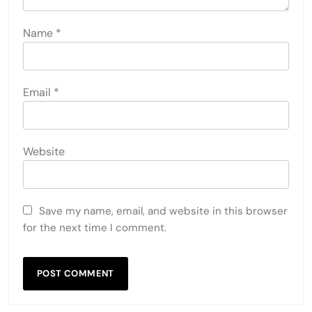
Name
*
Email
*
Website
Save my name, email, and website in this browser
for the next time I comment.