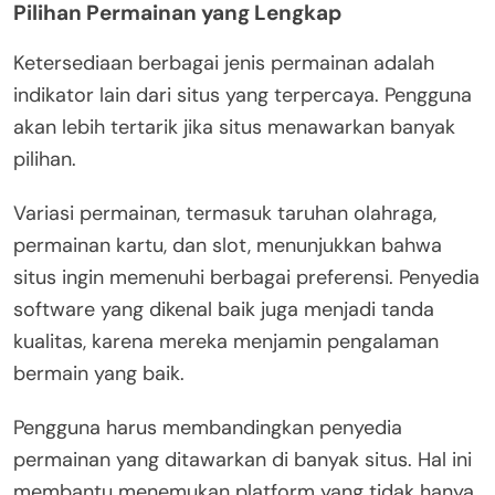
Pilihan Permainan yang Lengkap
Ketersediaan berbagai jenis permainan adalah
indikator lain dari situs yang terpercaya. Pengguna
akan lebih tertarik jika situs menawarkan banyak
pilihan.
Variasi permainan, termasuk taruhan olahraga,
permainan kartu, dan slot, menunjukkan bahwa
situs ingin memenuhi berbagai preferensi. Penyedia
software yang dikenal baik juga menjadi tanda
kualitas, karena mereka menjamin pengalaman
bermain yang baik.
Pengguna harus membandingkan penyedia
permainan yang ditawarkan di banyak situs. Hal ini
membantu menemukan platform yang tidak hanya