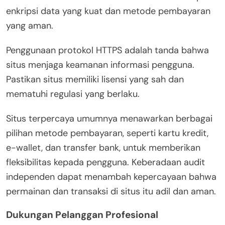
enkripsi data yang kuat dan metode pembayaran
yang aman.
Penggunaan protokol HTTPS adalah tanda bahwa
situs menjaga keamanan informasi pengguna.
Pastikan situs memiliki lisensi yang sah dan
mematuhi regulasi yang berlaku.
Situs terpercaya umumnya menawarkan berbagai
pilihan metode pembayaran, seperti kartu kredit,
e-wallet, dan transfer bank, untuk memberikan
fleksibilitas kepada pengguna. Keberadaan audit
independen dapat menambah kepercayaan bahwa
permainan dan transaksi di situs itu adil dan aman.
Dukungan Pelanggan Profesional