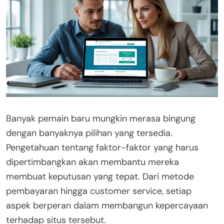
Banyak pemain baru mungkin merasa bingung
dengan banyaknya pilihan yang tersedia.
Pengetahuan tentang faktor-faktor yang harus
dipertimbangkan akan membantu mereka
membuat keputusan yang tepat. Dari metode
pembayaran hingga customer service, setiap
aspek berperan dalam membangun kepercayaan
terhadap situs tersebut.