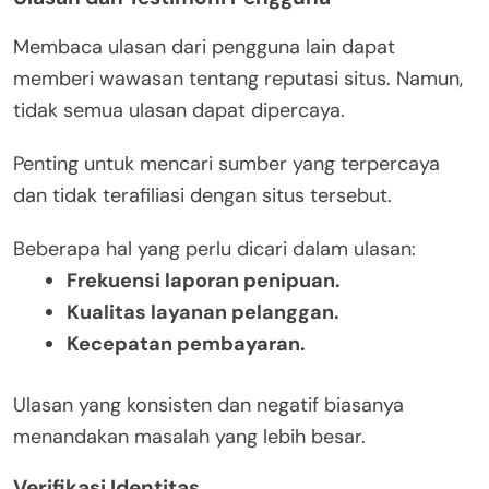
Membaca ulasan dari pengguna lain dapat
memberi wawasan tentang reputasi situs. Namun,
tidak semua ulasan dapat dipercaya.
Penting untuk mencari sumber yang terpercaya
dan tidak terafiliasi dengan situs tersebut.
Beberapa hal yang perlu dicari dalam ulasan:
Frekuensi laporan penipuan.
Kualitas layanan pelanggan.
Kecepatan pembayaran.
Ulasan yang konsisten dan negatif biasanya
menandakan masalah yang lebih besar.
Verifikasi Identitas