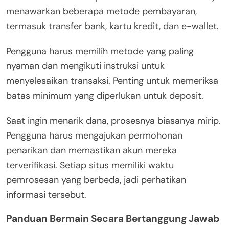
menawarkan beberapa metode pembayaran,
termasuk transfer bank, kartu kredit, dan e-wallet.
Pengguna harus memilih metode yang paling
nyaman dan mengikuti instruksi untuk
menyelesaikan transaksi. Penting untuk memeriksa
batas minimum yang diperlukan untuk deposit.
Saat ingin menarik dana, prosesnya biasanya mirip.
Pengguna harus mengajukan permohonan
penarikan dan memastikan akun mereka
terverifikasi. Setiap situs memiliki waktu
pemrosesan yang berbeda, jadi perhatikan
informasi tersebut.
Panduan Bermain Secara Bertanggung Jawab