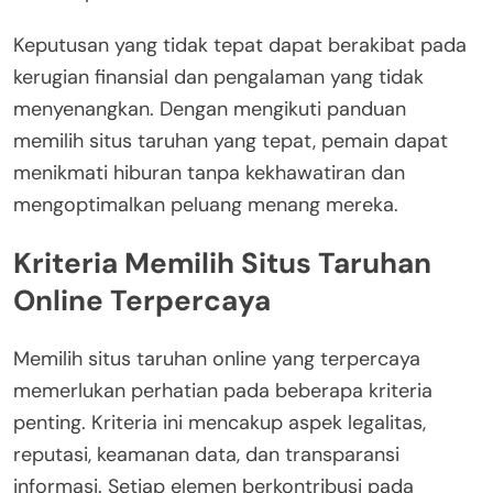
Keputusan yang tidak tepat dapat berakibat pada
kerugian finansial dan pengalaman yang tidak
menyenangkan. Dengan mengikuti panduan
memilih situs taruhan yang tepat, pemain dapat
menikmati hiburan tanpa kekhawatiran dan
mengoptimalkan peluang menang mereka.
Kriteria Memilih Situs Taruhan
Online Terpercaya
Memilih situs taruhan online yang terpercaya
memerlukan perhatian pada beberapa kriteria
penting. Kriteria ini mencakup aspek legalitas,
reputasi, keamanan data, dan transparansi
informasi. Setiap elemen berkontribusi pada