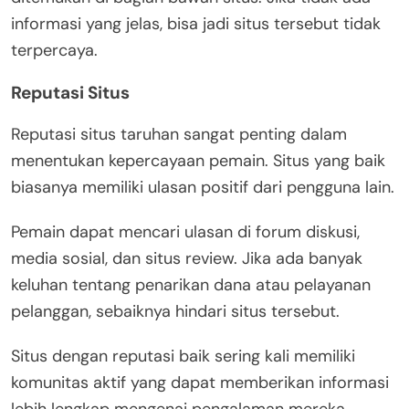
informasi yang jelas, bisa jadi situs tersebut tidak
terpercaya.
Reputasi Situs
Reputasi situs taruhan sangat penting dalam
menentukan kepercayaan pemain. Situs yang baik
biasanya memiliki ulasan positif dari pengguna lain.
Pemain dapat mencari ulasan di forum diskusi,
media sosial, dan situs review. Jika ada banyak
keluhan tentang penarikan dana atau pelayanan
pelanggan, sebaiknya hindari situs tersebut.
Situs dengan reputasi baik sering kali memiliki
komunitas aktif yang dapat memberikan informasi