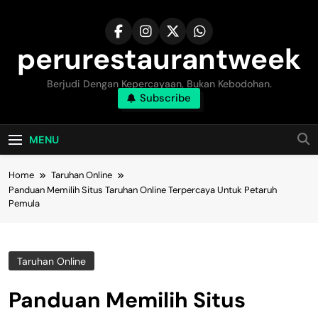
Skip
to
content
perurestaurantweek
Berjudi Dengan Kepercayaan, Bukan Kebodohan.
Subscribe
MENU
Home
Taruhan Online
Panduan Memilih Situs Taruhan Online Terpercaya Untuk Petaruh
Pemula
Taruhan Online
Panduan Memilih Situs