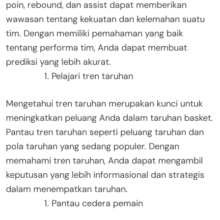
poin, rebound, dan assist dapat memberikan
wawasan tentang kekuatan dan kelemahan suatu
tim. Dengan memiliki pemahaman yang baik
tentang performa tim, Anda dapat membuat
prediksi yang lebih akurat.
Pelajari tren taruhan
Mengetahui tren taruhan merupakan kunci untuk
meningkatkan peluang Anda dalam taruhan basket.
Pantau tren taruhan seperti peluang taruhan dan
pola taruhan yang sedang populer. Dengan
memahami tren taruhan, Anda dapat mengambil
keputusan yang lebih informasional dan strategis
dalam menempatkan taruhan.
Pantau cedera pemain