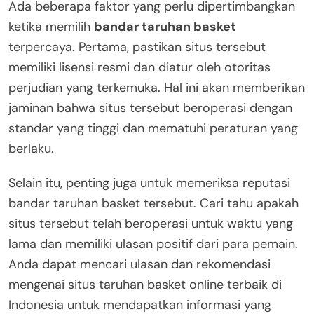
Ada beberapa faktor yang perlu dipertimbangkan
ketika memilih
bandar taruhan basket
terpercaya. Pertama, pastikan situs tersebut
memiliki lisensi resmi dan diatur oleh otoritas
perjudian yang terkemuka. Hal ini akan memberikan
jaminan bahwa situs tersebut beroperasi dengan
standar yang tinggi dan mematuhi peraturan yang
berlaku.
Selain itu, penting juga untuk memeriksa reputasi
bandar taruhan basket tersebut. Cari tahu apakah
situs tersebut telah beroperasi untuk waktu yang
lama dan memiliki ulasan positif dari para pemain.
Anda dapat mencari ulasan dan rekomendasi
mengenai situs taruhan basket online terbaik di
Indonesia untuk mendapatkan informasi yang