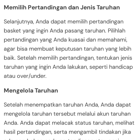
Memilih Pertandingan dan Jenis Taruhan
Selanjutnya, Anda dapat memilih pertandingan
basket yang ingin Anda pasang taruhan. Pilihlah
pertandingan yang Anda kuasai dan memahami,
agar bisa membuat keputusan taruhan yang lebih
baik. Setelah memilih pertandingan, tentukan jenis
taruhan yang ingin Anda lakukan, seperti handicap
atau over/under.
Mengelola Taruhan
Setelah menempatkan taruhan Anda, Anda dapat
mengelola taruhan tersebut melalui akun taruhan
Anda. Anda dapat melacak status taruhan, melihat
hasil pertandingan, serta mengambil tindakan jika