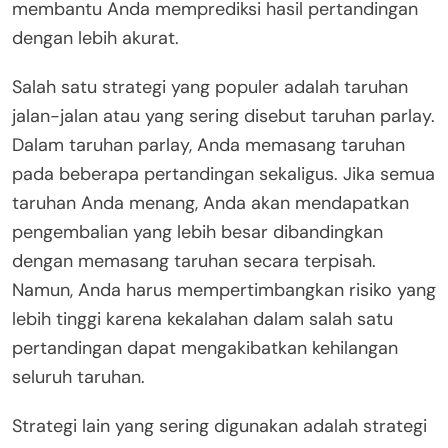
membantu Anda memprediksi hasil pertandingan
dengan lebih akurat.
Salah satu strategi yang populer adalah taruhan
jalan-jalan atau yang sering disebut taruhan parlay.
Dalam taruhan parlay, Anda memasang taruhan
pada beberapa pertandingan sekaligus. Jika semua
taruhan Anda menang, Anda akan mendapatkan
pengembalian yang lebih besar dibandingkan
dengan memasang taruhan secara terpisah.
Namun, Anda harus mempertimbangkan risiko yang
lebih tinggi karena kekalahan dalam salah satu
pertandingan dapat mengakibatkan kehilangan
seluruh taruhan.
Strategi lain yang sering digunakan adalah strategi