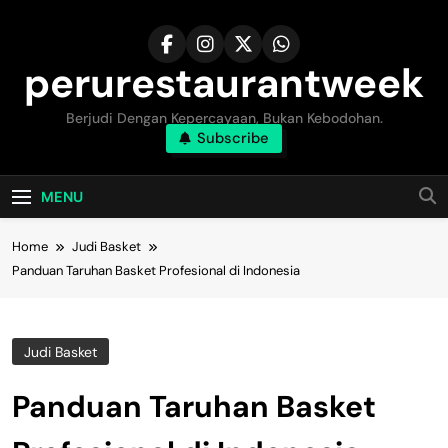
Skip
to
content
perurestaurantweek
Berjudi Dengan Kepercayaan, Bukan Kebodohan.
Subscribe
MENU
Home
Judi Basket
Panduan Taruhan Basket Profesional di Indonesia
Judi Basket
Panduan Taruhan Basket