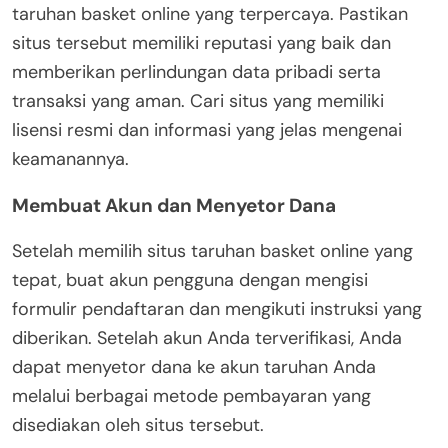
taruhan basket online yang terpercaya. Pastikan
situs tersebut memiliki reputasi yang baik dan
memberikan perlindungan data pribadi serta
transaksi yang aman. Cari situs yang memiliki
lisensi resmi dan informasi yang jelas mengenai
keamanannya.
Membuat Akun dan Menyetor Dana
Setelah memilih situs taruhan basket online yang
tepat, buat akun pengguna dengan mengisi
formulir pendaftaran dan mengikuti instruksi yang
diberikan. Setelah akun Anda terverifikasi, Anda
dapat menyetor dana ke akun taruhan Anda
melalui berbagai metode pembayaran yang
disediakan oleh situs tersebut.