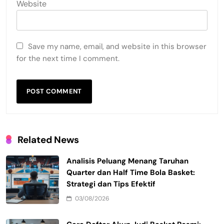
Website
Save my name, email, and website in this browser
for the next time I comment.
Related News
Analisis Peluang Menang Taruhan
Quarter dan Half Time Bola Basket:
Strategi dan Tips Efektif
03/08/2026