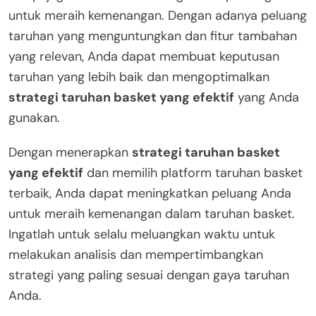
untuk meraih kemenangan. Dengan adanya peluang
taruhan yang menguntungkan dan fitur tambahan
yang relevan, Anda dapat membuat keputusan
taruhan yang lebih baik dan mengoptimalkan
strategi taruhan basket yang efektif
yang Anda
gunakan.
Dengan menerapkan
strategi taruhan basket
yang efektif
dan memilih platform taruhan basket
terbaik, Anda dapat meningkatkan peluang Anda
untuk meraih kemenangan dalam taruhan basket.
Ingatlah untuk selalu meluangkan waktu untuk
melakukan analisis dan mempertimbangkan
strategi yang paling sesuai dengan gaya taruhan
Anda.