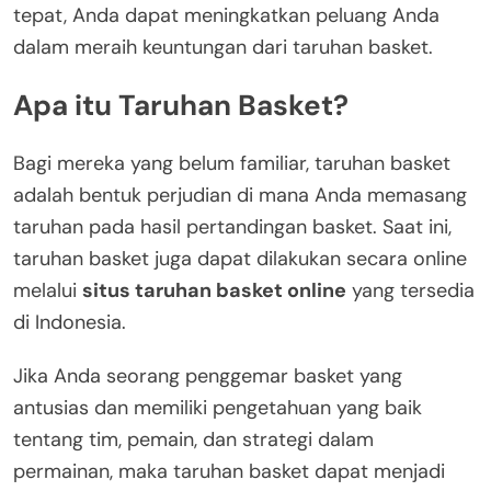
tepat, Anda dapat meningkatkan peluang Anda
dalam meraih keuntungan dari taruhan basket.
Apa itu Taruhan Basket?
Bagi mereka yang belum familiar, taruhan basket
adalah bentuk perjudian di mana Anda memasang
taruhan pada hasil pertandingan basket. Saat ini,
taruhan basket juga dapat dilakukan secara online
melalui
situs taruhan basket online
yang tersedia
di Indonesia.
Jika Anda seorang penggemar basket yang
antusias dan memiliki pengetahuan yang baik
tentang tim, pemain, dan strategi dalam
permainan, maka taruhan basket dapat menjadi