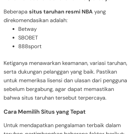
Beberapa
situs taruhan resmi NBA
yang
direkomendasikan adalah:
Betway
SBOBET
888sport
Ketiganya menawarkan keamanan, variasi taruhan,
serta dukungan pelanggan yang baik. Pastikan
untuk memeriksa lisensi dan ulasan dari pengguna
sebelum bergabung, agar dapat memastikan
bahwa situs taruhan tersebut terpercaya.
Cara Memilih Situs yang Tepat
Untuk mendapatkan pengalaman terbaik dalam