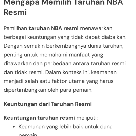
Mengapa Memilih Taruhan NBA
Resmi
Pemilihan
taruhan NBA resmi
menawarkan
berbagai keuntungan yang tidak dapat diabaikan.
Dengan semakin berkembangnya dunia taruhan,
penting untuk memahami manfaat yang
ditawarkan dan perbedaan antara taruhan resmi
dan tidak resmi. Dalam konteks ini, keamanan
menjadi salah satu faktor utama yang harus
dipertimbangkan oleh para pemain.
Keuntungan dari Taruhan Resmi
Keuntungan taruhan resmi
meliputi:
Keamanan yang lebih baik untuk dana
pemain.