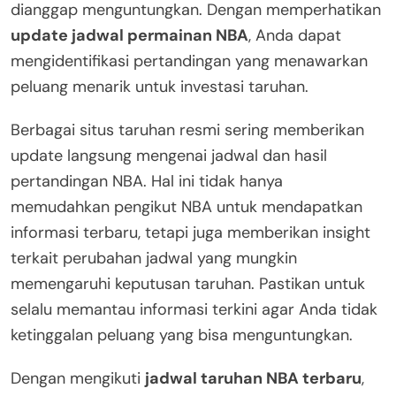
dianggap menguntungkan. Dengan memperhatikan
update jadwal permainan NBA
, Anda dapat
mengidentifikasi pertandingan yang menawarkan
peluang menarik untuk investasi taruhan.
Berbagai situs taruhan resmi sering memberikan
update langsung mengenai jadwal dan hasil
pertandingan NBA. Hal ini tidak hanya
memudahkan pengikut NBA untuk mendapatkan
informasi terbaru, tetapi juga memberikan insight
terkait perubahan jadwal yang mungkin
memengaruhi keputusan taruhan. Pastikan untuk
selalu memantau informasi terkini agar Anda tidak
ketinggalan peluang yang bisa menguntungkan.
Dengan mengikuti
jadwal taruhan NBA terbaru
,