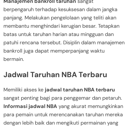
Manajemen bankroll taruhan
sangat
berpengaruh terhadap kesuksesan dalam jangka
panjang. Melakukan pengelolaan yang teliti akan
membantu menghindari kerugian besar. Tetapkan
batas untuk taruhan harian atau mingguan dan
patuhi rencana tersebut. Disiplin dalam manajemen
bankroll juga dapat memperpanjang waktu
bermain.
Jadwal Taruhan NBA Terbaru
Memiliki akses ke
jadwal taruhan NBA terbaru
sangat penting bagi para penggemar dan petaruh.
Informasi jadwal NBA
yang akurat memungkinkan
para pemain untuk merencanakan taruhan mereka
dengan lebih baik dan mengikuti permainan yang