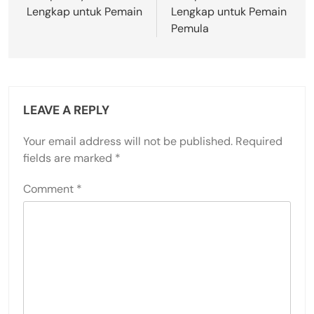
Lengkap untuk Pemain
Lengkap untuk Pemain
Pemula
LEAVE A REPLY
Your email address will not be published.
Required
fields are marked
*
Comment
*