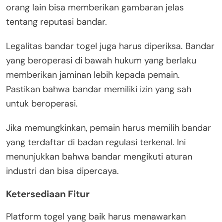
orang lain bisa memberikan gambaran jelas
tentang reputasi bandar.
Legalitas bandar togel juga harus diperiksa. Bandar
yang beroperasi di bawah hukum yang berlaku
memberikan jaminan lebih kepada pemain.
Pastikan bahwa bandar memiliki izin yang sah
untuk beroperasi.
Jika memungkinkan, pemain harus memilih bandar
yang terdaftar di badan regulasi terkenal. Ini
menunjukkan bahwa bandar mengikuti aturan
industri dan bisa dipercaya.
Ketersediaan Fitur
Platform togel yang baik harus menawarkan