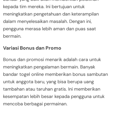
kepada tim mereka. Ini bertujuan untuk
meningkatkan pengetahuan dan keterampilan
dalam menyelesaikan masalah. Dengan ini,
pengguna merasa lebih aman dan puas saat
bermain.
Variasi Bonus dan Promo
Bonus dan promosi menarik adalah cara untuk
meningkatkan pengalaman bermain. Banyak
bandar togel online memberikan bonus sambutan
untuk anggota baru, yang bisa berupa uang
tambahan atau taruhan gratis. Ini memberikan
kesempatan lebih besar kepada pengguna untuk
mencoba berbagai permainan.