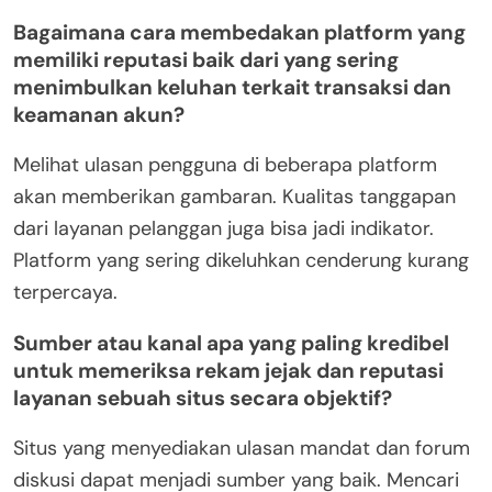
Bagaimana cara membedakan platform yang
memiliki reputasi baik dari yang sering
menimbulkan keluhan terkait transaksi dan
keamanan akun?
Melihat ulasan pengguna di beberapa platform
akan memberikan gambaran. Kualitas tanggapan
dari layanan pelanggan juga bisa jadi indikator.
Platform yang sering dikeluhkan cenderung kurang
terpercaya.
Sumber atau kanal apa yang paling kredibel
untuk memeriksa rekam jejak dan reputasi
layanan sebuah situs secara objektif?
Situs yang menyediakan ulasan mandat dan forum
diskusi dapat menjadi sumber yang baik. Mencari