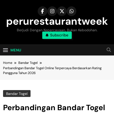
Skip
to
content
perurestaurantweek
Berjudi Dengan Kepercayaan, Bukan Kebodohan.
Subscribe
MENU
Home
Bandar Togel
Perbandingan Bandar Togel Online Terpercaya Berdasarkan Rating
Pengguna Tahun 2026
Bandar Togel
Perbandingan Bandar Togel