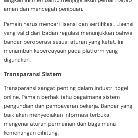
aman dan mencegah penipuan.
Pemain harus mencari lisensi dan sertifikasi. Lisensi
yang valid dari badan regulasi menunjukkan bahwa
bandar beroperasi sesuai aturan yang ketat. Ini
menambah kepercayaan pada platform yang
digunakan.
Transparansi Sistem
Transparansi sangat penting dalam industri togel
online. Pemain berhak tahu bagaimana sistem
pengundian dan pembayaran bekerja. Bandar yang
baik akan menyediakan informasi terbuka
mengenai aturan permainan dan bagaimana
kemenangan dihitung.