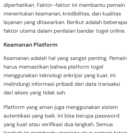
diperhatikan. Faktor-faktor ini membantu pemain
menentukan keamanan, kredibilitas, dan kualitas
layanan yang ditawarkan. Berikut adalah beberapa
faktor utama dalam penilaian bandar togel online.
Keamanan Platform
Keamanan adalah hal yang sangat penting. Pemain
harus memastikan bahwa platform togel
menggunakan teknologi enkripsi yang kuat. Ini
melindungi informasi pribadi dan data transaksi
dari akses yang tidak sah.
Platform yang aman juga menggunakan sistem
autentikasi yang baik. Ini bisa berupa password
yang kuat atau verifikasi dua langkah. Semua
langkah ini membantu menjaga akun pemain tetap