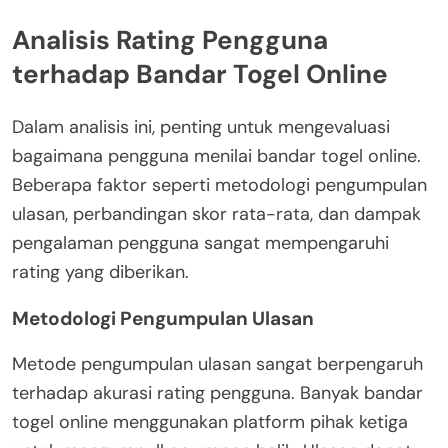
Analisis Rating Pengguna
terhadap Bandar Togel Online
Dalam analisis ini, penting untuk mengevaluasi
bagaimana pengguna menilai bandar togel online.
Beberapa faktor seperti metodologi pengumpulan
ulasan, perbandingan skor rata-rata, dan dampak
pengalaman pengguna sangat mempengaruhi
rating yang diberikan.
Metodologi Pengumpulan Ulasan
Metode pengumpulan ulasan sangat berpengaruh
terhadap akurasi rating pengguna. Banyak bandar
togel online menggunakan platform pihak ketiga