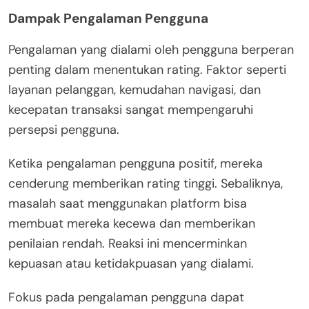
Dampak Pengalaman Pengguna
Pengalaman yang dialami oleh pengguna berperan
penting dalam menentukan rating. Faktor seperti
layanan pelanggan, kemudahan navigasi, dan
kecepatan transaksi sangat mempengaruhi
persepsi pengguna.
Ketika pengalaman pengguna positif, mereka
cenderung memberikan rating tinggi. Sebaliknya,
masalah saat menggunakan platform bisa
membuat mereka kecewa dan memberikan
penilaian rendah. Reaksi ini mencerminkan
kepuasan atau ketidakpuasan yang dialami.
Fokus pada pengalaman pengguna dapat