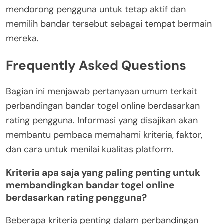
mendorong pengguna untuk tetap aktif dan
memilih bandar tersebut sebagai tempat bermain
mereka.
Frequently Asked Questions
Bagian ini menjawab pertanyaan umum terkait
perbandingan bandar togel online berdasarkan
rating pengguna. Informasi yang disajikan akan
membantu pembaca memahami kriteria, faktor,
dan cara untuk menilai kualitas platform.
Kriteria apa saja yang paling penting untuk
membandingkan bandar togel online
berdasarkan rating pengguna?
Beberapa kriteria penting dalam perbandingan