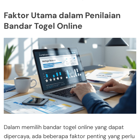
Faktor Utama dalam Penilaian
Bandar Togel Online
Dalam memilih bandar togel online yang dapat
dipercaya, ada beberapa faktor penting yang perlu