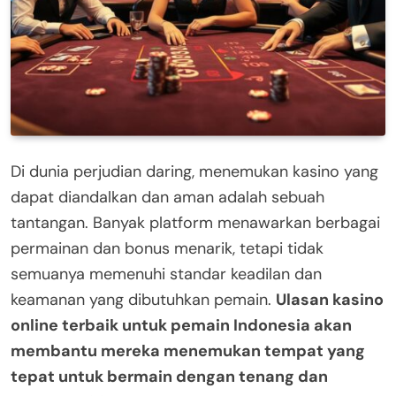
Di dunia perjudian daring, menemukan kasino yang
dapat diandalkan dan aman adalah sebuah
tantangan. Banyak platform menawarkan berbagai
permainan dan bonus menarik, tetapi tidak
semuanya memenuhi standar keadilan dan
keamanan yang dibutuhkan pemain.
Ulasan kasino
online terbaik untuk pemain Indonesia akan
membantu mereka menemukan tempat yang
tepat untuk bermain dengan tenang dan