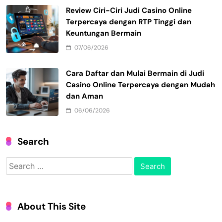
Review Ciri-Ciri Judi Casino Online
Terpercaya dengan RTP Tinggi dan
Keuntungan Bermain
07/06/2026
Cara Daftar dan Mulai Bermain di Judi
Casino Online Terpercaya dengan Mudah
dan Aman
06/06/2026
Search
Search
for:
About This Site