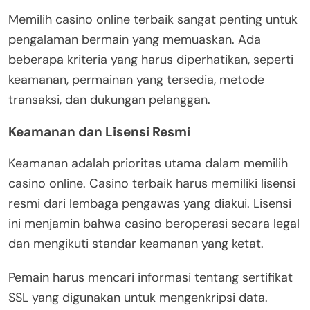
Memilih casino online terbaik sangat penting untuk
pengalaman bermain yang memuaskan. Ada
beberapa kriteria yang harus diperhatikan, seperti
keamanan, permainan yang tersedia, metode
transaksi, dan dukungan pelanggan.
Keamanan dan Lisensi Resmi
Keamanan adalah prioritas utama dalam memilih
casino online. Casino terbaik harus memiliki lisensi
resmi dari lembaga pengawas yang diakui. Lisensi
ini menjamin bahwa casino beroperasi secara legal
dan mengikuti standar keamanan yang ketat.
Pemain harus mencari informasi tentang sertifikat
SSL yang digunakan untuk mengenkripsi data.