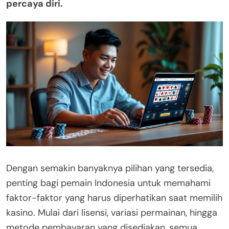
percaya diri.
Dengan semakin banyaknya pilihan yang tersedia,
penting bagi pemain Indonesia untuk memahami
faktor-faktor yang harus diperhatikan saat memilih
kasino. Mulai dari lisensi, variasi permainan, hingga
metode pembayaran yang disediakan, semua