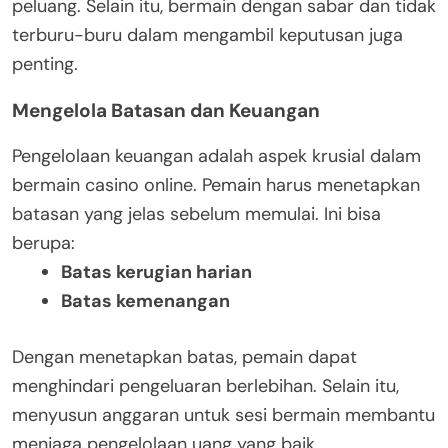
peluang. Selain itu, bermain dengan sabar dan tidak
terburu-buru dalam mengambil keputusan juga
penting.
Mengelola Batasan dan Keuangan
Pengelolaan keuangan adalah aspek krusial dalam
bermain casino online. Pemain harus menetapkan
batasan yang jelas sebelum memulai. Ini bisa
berupa:
Batas kerugian harian
Batas kemenangan
Dengan menetapkan batas, pemain dapat
menghindari pengeluaran berlebihan. Selain itu,
menyusun anggaran untuk sesi bermain membantu
menjaga pengelolaan uang yang baik.