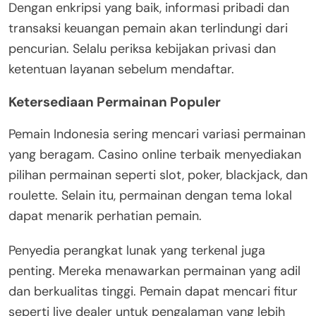
Dengan enkripsi yang baik, informasi pribadi dan
transaksi keuangan pemain akan terlindungi dari
pencurian. Selalu periksa kebijakan privasi dan
ketentuan layanan sebelum mendaftar.
Ketersediaan Permainan Populer
Pemain Indonesia sering mencari variasi permainan
yang beragam. Casino online terbaik menyediakan
pilihan permainan seperti slot, poker, blackjack, dan
roulette. Selain itu, permainan dengan tema lokal
dapat menarik perhatian pemain.
Penyedia perangkat lunak yang terkenal juga
penting. Mereka menawarkan permainan yang adil
dan berkualitas tinggi. Pemain dapat mencari fitur
seperti live dealer untuk pengalaman yang lebih