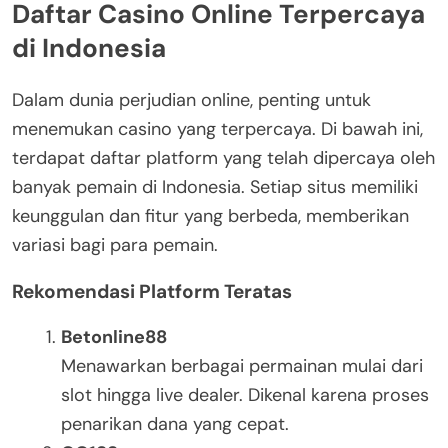
Daftar Casino Online Terpercaya
di Indonesia
Dalam dunia perjudian online, penting untuk
menemukan casino yang terpercaya. Di bawah ini,
terdapat daftar platform yang telah dipercaya oleh
banyak pemain di Indonesia. Setiap situs memiliki
keunggulan dan fitur yang berbeda, memberikan
variasi bagi para pemain.
Rekomendasi Platform Teratas
Betonline88
Menawarkan berbagai permainan mulai dari
slot hingga live dealer. Dikenal karena proses
penarikan dana yang cepat.