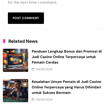
for the next time I comment.
Related News
Panduan Lengkap Bonus dan Promosi di
Judi Casino Online Terpercaya untuk
Pemain Cerdas
09/06/2026
Kesalahan Umum Pemain di Judi Casino
Online Terpercaya yang Harus Dihindari
untuk Sukses Bermain
08/06/2026