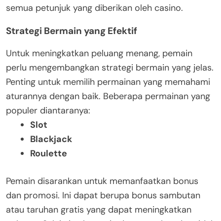
semua petunjuk yang diberikan oleh casino.
Strategi Bermain yang Efektif
Untuk meningkatkan peluang menang, pemain
perlu mengembangkan strategi bermain yang jelas.
Penting untuk memilih permainan yang memahami
aturannya dengan baik. Beberapa permainan yang
populer diantaranya:
Slot
Blackjack
Roulette
Pemain disarankan untuk memanfaatkan bonus
dan promosi. Ini dapat berupa bonus sambutan
atau taruhan gratis yang dapat meningkatkan