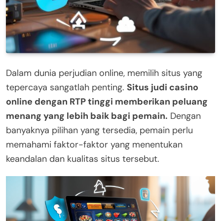
Dalam dunia perjudian online, memilih situs yang
tepercaya sangatlah penting.
Situs judi casino
online dengan RTP tinggi memberikan peluang
menang yang lebih baik bagi pemain.
Dengan
banyaknya pilihan yang tersedia, pemain perlu
memahami faktor-faktor yang menentukan
keandalan dan kualitas situs tersebut.