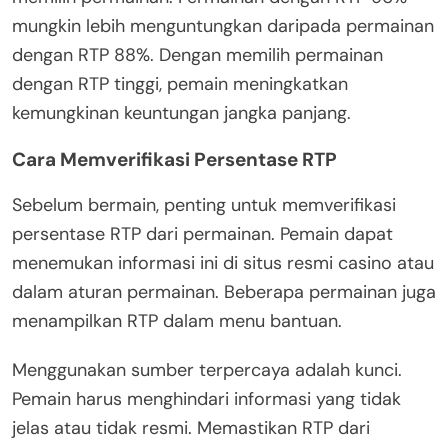
mungkin lebih menguntungkan daripada permainan
dengan RTP 88%. Dengan memilih permainan
dengan RTP tinggi, pemain meningkatkan
kemungkinan keuntungan jangka panjang.
Cara Memverifikasi Persentase RTP
Sebelum bermain, penting untuk memverifikasi
persentase RTP dari permainan. Pemain dapat
menemukan informasi ini di situs resmi casino atau
dalam aturan permainan. Beberapa permainan juga
menampilkan RTP dalam menu bantuan.
Menggunakan sumber terpercaya adalah kunci.
Pemain harus menghindari informasi yang tidak
jelas atau tidak resmi. Memastikan RTP dari