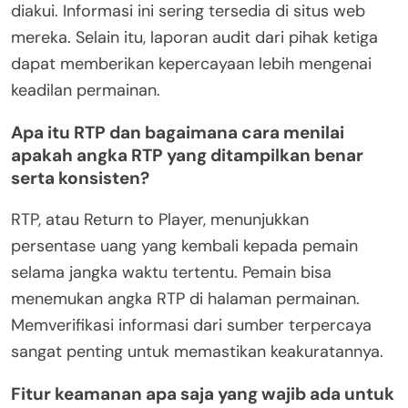
diakui. Informasi ini sering tersedia di situs web
mereka. Selain itu, laporan audit dari pihak ketiga
dapat memberikan kepercayaan lebih mengenai
keadilan permainan.
Apa itu RTP dan bagaimana cara menilai
apakah angka RTP yang ditampilkan benar
serta konsisten?
RTP, atau Return to Player, menunjukkan
persentase uang yang kembali kepada pemain
selama jangka waktu tertentu. Pemain bisa
menemukan angka RTP di halaman permainan.
Memverifikasi informasi dari sumber terpercaya
sangat penting untuk memastikan keakuratannya.
Fitur keamanan apa saja yang wajib ada untuk