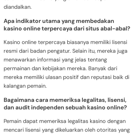
diandalkan.
Apa indikator utama yang membedakan
kasino online terpercaya dari situs abal-abal?
Kasino online terpercaya biasanya memiliki lisensi
resmi dari badan pengatur. Selain itu, mereka juga
menawarkan informasi yang jelas tentang
permainan dan kebijakan mereka. Banyak dari
mereka memiliki ulasan positif dan reputasi baik di
kalangan pemain.
Bagaimana cara memeriksa legalitas, lisensi,
dan audit independen sebuah kasino online?
Pemain dapat memeriksa legalitas kasino dengan
mencari lisensi yang dikeluarkan oleh otoritas yang