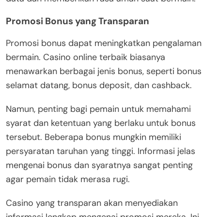
Promosi Bonus yang Transparan
Promosi bonus dapat meningkatkan pengalaman
bermain. Casino online terbaik biasanya
menawarkan berbagai jenis bonus, seperti bonus
selamat datang, bonus deposit, dan cashback.
Namun, penting bagi pemain untuk memahami
syarat dan ketentuan yang berlaku untuk bonus
tersebut. Beberapa bonus mungkin memiliki
persyaratan taruhan yang tinggi. Informasi jelas
mengenai bonus dan syaratnya sangat penting
agar pemain tidak merasa rugi.
Casino yang transparan akan menyediakan