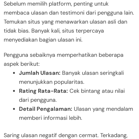
Sebelum memilih platform, penting untuk
membaca ulasan dan testimoni dari pengguna lain.
Temukan situs yang menawarkan ulasan asli dan
tidak bias. Banyak kali, situs terpercaya
menyediakan bagian ulasan ini.
Pengguna sebaiknya memperhatikan beberapa
aspek berikut:
Jumlah Ulasan:
Banyak ulasan seringkali
menunjukkan popularitas.
Rating Rata-Rata:
Cek bintang atau nilai
dari pengguna.
Detail Pengalaman:
Ulasan yang mendalam
memberi informasi lebih.
Saring ulasan negatif dengan cermat. Terkadang,