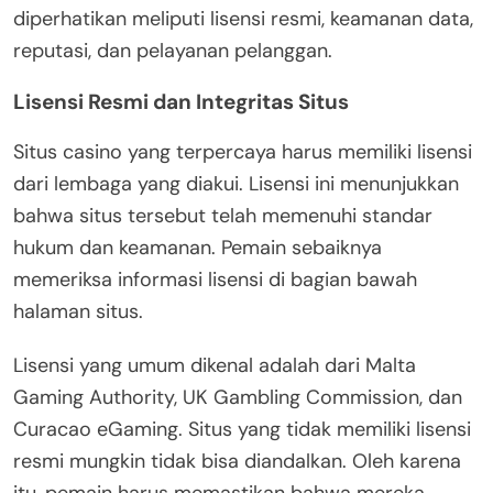
diperhatikan meliputi lisensi resmi, keamanan data,
reputasi, dan pelayanan pelanggan.
Lisensi Resmi dan Integritas Situs
Situs casino yang terpercaya harus memiliki lisensi
dari lembaga yang diakui. Lisensi ini menunjukkan
bahwa situs tersebut telah memenuhi standar
hukum dan keamanan. Pemain sebaiknya
memeriksa informasi lisensi di bagian bawah
halaman situs.
Lisensi yang umum dikenal adalah dari Malta
Gaming Authority, UK Gambling Commission, dan
Curacao eGaming. Situs yang tidak memiliki lisensi
resmi mungkin tidak bisa diandalkan. Oleh karena
itu, pemain harus memastikan bahwa mereka