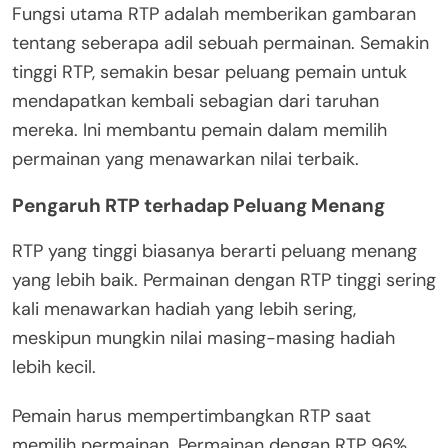
Fungsi utama RTP adalah memberikan gambaran
tentang seberapa adil sebuah permainan. Semakin
tinggi RTP, semakin besar peluang pemain untuk
mendapatkan kembali sebagian dari taruhan
mereka. Ini membantu pemain dalam memilih
permainan yang menawarkan nilai terbaik.
Pengaruh RTP terhadap Peluang Menang
RTP yang tinggi biasanya berarti peluang menang
yang lebih baik. Permainan dengan RTP tinggi sering
kali menawarkan hadiah yang lebih sering,
meskipun mungkin nilai masing-masing hadiah
lebih kecil.
Pemain harus mempertimbangkan RTP saat
memilih permainan. Permainan dengan RTP 96%