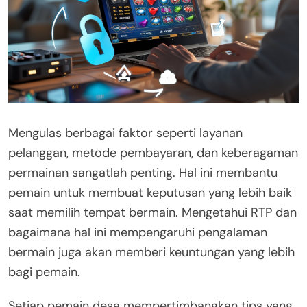
Mengulas berbagai faktor seperti layanan
pelanggan, metode pembayaran, dan keberagaman
permainan sangatlah penting. Hal ini membantu
pemain untuk membuat keputusan yang lebih baik
saat memilih tempat bermain. Mengetahui RTP dan
bagaimana hal ini mempengaruhi pengalaman
bermain juga akan memberi keuntungan yang lebih
bagi pemain.
Setiap pemain desa mempertimbangkan tips yang