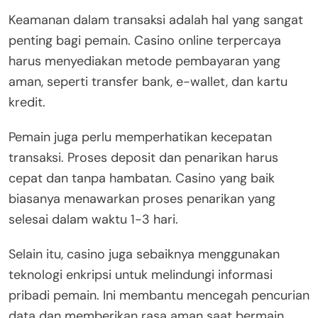
Keamanan dalam transaksi adalah hal yang sangat
penting bagi pemain. Casino online terpercaya
harus menyediakan metode pembayaran yang
aman, seperti transfer bank, e-wallet, dan kartu
kredit.
Pemain juga perlu memperhatikan kecepatan
transaksi. Proses deposit dan penarikan harus
cepat dan tanpa hambatan. Casino yang baik
biasanya menawarkan proses penarikan yang
selesai dalam waktu 1-3 hari.
Selain itu, casino juga sebaiknya menggunakan
teknologi enkripsi untuk melindungi informasi
pribadi pemain. Ini membantu mencegah pencurian
data dan memberikan rasa aman saat bermain.