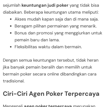
sejumlah
keuntungan judi poker
yang tidak bisa
diabaikan. Beberapa keuntungan utama meliputi:
Akses mudah kapan saja dan di mana saja.
Beragam pilihan permainan yang menarik.
Bonus dan promosi yang menggiurkan untuk
pemain baru dan lama.
Fleksibilitas waktu dalam bermain.
Dengan semua keuntungan tersebut, tidak heran
jika banyak pemain beralih dan memilih untuk
bermain poker secara online dibandingkan cara
tradisional.
Ciri-Ciri Agen Poker Terpercaya
Mengenali
agen poker terpercaya
merupakan