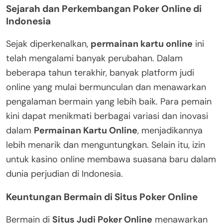
Sejarah dan Perkembangan Poker Online di
Indonesia
Sejak diperkenalkan,
permainan kartu online
ini
telah mengalami banyak perubahan. Dalam
beberapa tahun terakhir, banyak platform judi
online yang mulai bermunculan dan menawarkan
pengalaman bermain yang lebih baik. Para pemain
kini dapat menikmati berbagai variasi dan inovasi
dalam
Permainan Kartu Online
, menjadikannya
lebih menarik dan menguntungkan. Selain itu, izin
untuk kasino online membawa suasana baru dalam
dunia perjudian di Indonesia.
Keuntungan Bermain di Situs Poker Online
Bermain di
Situs Judi Poker Online
menawarkan