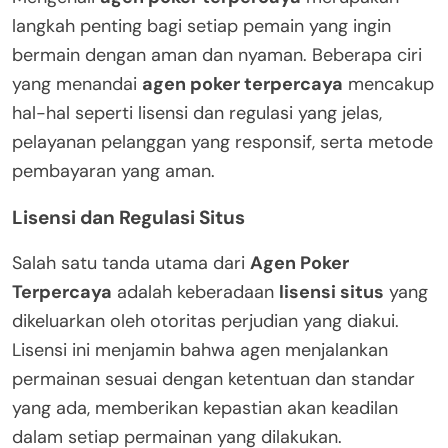
langkah penting bagi setiap pemain yang ingin
bermain dengan aman dan nyaman. Beberapa ciri
yang menandai
agen poker terpercaya
mencakup
hal-hal seperti lisensi dan regulasi yang jelas,
pelayanan pelanggan yang responsif, serta metode
pembayaran yang aman.
Lisensi dan Regulasi Situs
Salah satu tanda utama dari
Agen Poker
Terpercaya
adalah keberadaan
lisensi situs
yang
dikeluarkan oleh otoritas perjudian yang diakui.
Lisensi ini menjamin bahwa agen menjalankan
permainan sesuai dengan ketentuan dan standar
yang ada, memberikan kepastian akan keadilan
dalam setiap permainan yang dilakukan.