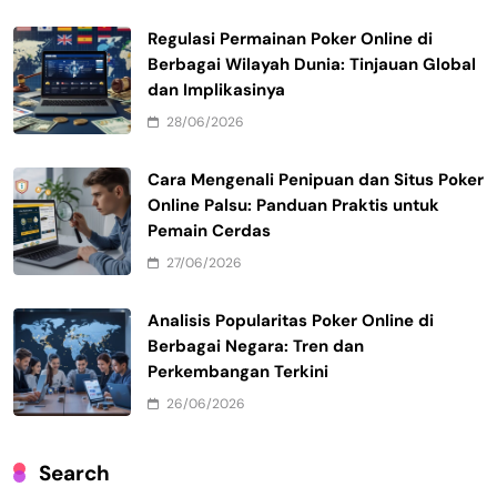
Regulasi Permainan Poker Online di
Berbagai Wilayah Dunia: Tinjauan Global
dan Implikasinya
28/06/2026
Cara Mengenali Penipuan dan Situs Poker
Online Palsu: Panduan Praktis untuk
Pemain Cerdas
27/06/2026
Analisis Popularitas Poker Online di
Berbagai Negara: Tren dan
Perkembangan Terkini
26/06/2026
Search