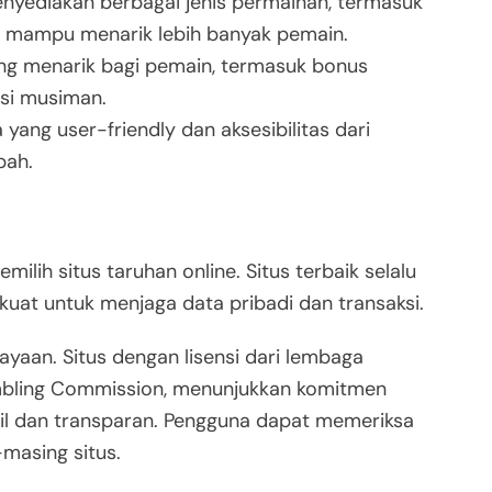
enyediakan berbagai jenis permainan, termasuk
r, mampu menarik lebih banyak pemain.
ng menarik bagi pemain, termasuk bonus
si musiman.
 yang user-friendly dan aksesibilitas dari
bah.
lih situs taruhan online. Situs terbaik selalu
 kuat untuk menjaga data pribadi dan transaksi.
ayaan. Situs dengan lisensi dari lembaga
mbling Commission, menunjukkan komitmen
il dan transparan. Pengguna dapat memeriksa
-masing situs.