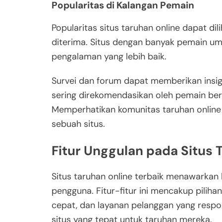
Popularitas di Kalangan Pemain
Popularitas situs taruhan online dapat dil
diterima. Situs dengan banyak pemain u
pengalaman yang lebih baik.
Survei dan forum dapat memberikan insigh
sering direkomendasikan oleh pemain be
Memperhatikan komunitas taruhan online
sebuah situs.
Fitur Unggulan pada Situs 
Situs taruhan online terbaik menawarkan
pengguna. Fitur-fitur ini mencakup pilih
cepat, dan layanan pelanggan yang respon
situs yang tepat untuk taruhan mereka.