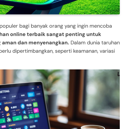
an populer bagi banyak orang yang ingin mencoba
han online terbaik sangat penting untuk
g aman dan menyenangkan.
Dalam dunia taruhan
perlu dipertimbangkan, seperti keamanan, variasi