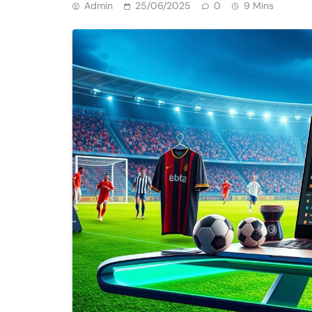
Admin
25/06/2025
0
9 Mins