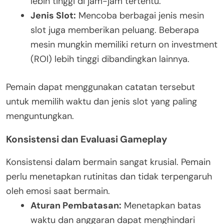
lebih tinggi di jam-jam tertentu.
Jenis Slot:
Mencoba berbagai jenis mesin
slot juga memberikan peluang. Beberapa
mesin mungkin memiliki return on investment
(ROI) lebih tinggi dibandingkan lainnya.
Pemain dapat menggunakan catatan tersebut
untuk memilih waktu dan jenis slot yang paling
menguntungkan.
Konsistensi dan Evaluasi Gameplay
Konsistensi dalam bermain sangat krusial. Pemain
perlu menetapkan rutinitas dan tidak terpengaruh
oleh emosi saat bermain.
Aturan Pembatasan:
Menetapkan batas
waktu dan anggaran dapat menghindari