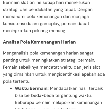
Bermain slot online setiap hari memerlukan
strategi dan pendekatan yang tepat. Dengan
memahami pola kemenangan dan menjaga
konsistensi dalam gameplay, pemain dapat
meningkatkan peluang menang.
Analisa Pola Kemenangan Harian
Menganalisis pola kemenangan harian sangat
penting untuk meningkatkan strategi bermain.
Pemain sebaiknya mencatat waktu dan jenis slot
yang dimainkan untuk mengidentifikasi apakah ada
pola tertentu.
Waktu Bermain:
Mendapatkan hasil terbaik
bisa berbeda-beda tergantung waktu.
Beberapa pemain melaporkan kemenangan