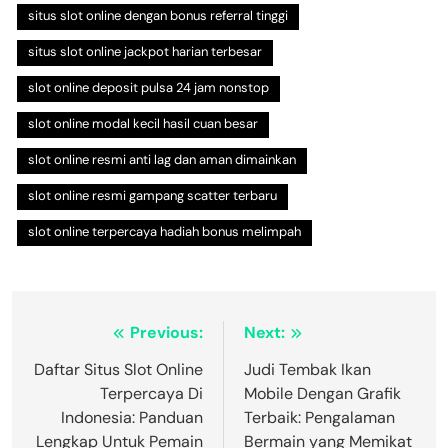
situs slot online dengan bonus referral tinggi
situs slot online jackpot harian terbesar
slot online deposit pulsa 24 jam nonstop
slot online modal kecil hasil cuan besar
slot online resmi anti lag dan aman dimainkan
slot online resmi gampang scatter terbaru
slot online terpercaya hadiah bonus melimpah
Post
Previous:
Next:
navigation
Daftar Situs Slot Online
Judi Tembak Ikan
Terpercaya Di
Mobile Dengan Grafik
Indonesia: Panduan
Terbaik: Pengalaman
Lengkap Untuk Pemain
Bermain yang Memikat