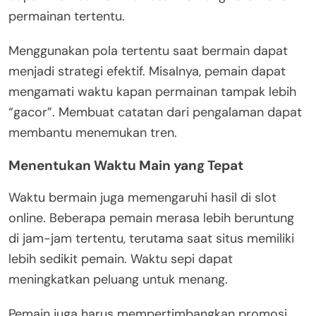
permainan tertentu.
Menggunakan pola tertentu saat bermain dapat
menjadi strategi efektif. Misalnya, pemain dapat
mengamati waktu kapan permainan tampak lebih
“gacor”. Membuat catatan dari pengalaman dapat
membantu menemukan tren.
Menentukan Waktu Main yang Tepat
Waktu bermain juga memengaruhi hasil di slot
online. Beberapa pemain merasa lebih beruntung
di jam-jam tertentu, terutama saat situs memiliki
lebih sedikit pemain. Waktu sepi dapat
meningkatkan peluang untuk menang.
Pemain juga harus mempertimbangkan promosi