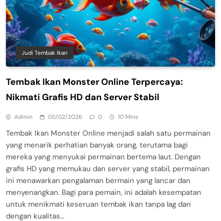
Judi Tembak Ikan
Tembak Ikan Monster Online Terpercaya:
Nikmati Grafis HD dan Server Stabil
Admin
05/02/2026
0
10 Mins
Tembak Ikan Monster Online menjadi salah satu permainan
yang menarik perhatian banyak orang, terutama bagi
mereka yang menyukai permainan bertema laut. Dengan
grafis HD yang memukau dan server yang stabil, permainan
ini menawarkan pengalaman bermain yang lancar dan
menyenangkan. Bagi para pemain, ini adalah kesempatan
untuk menikmati keseruan tembak ikan tanpa lag dan
dengan kualitas…