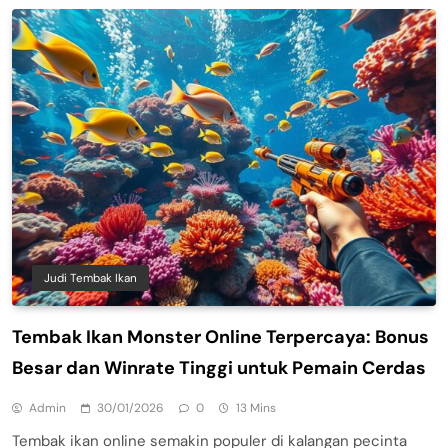
Judi Tembak Ikan
Tembak Ikan Monster Online Terpercaya: Bonus
Besar dan Winrate Tinggi untuk Pemain Cerdas
Admin
30/01/2026
0
13 Mins
Tembak ikan online semakin populer di kalangan pecinta