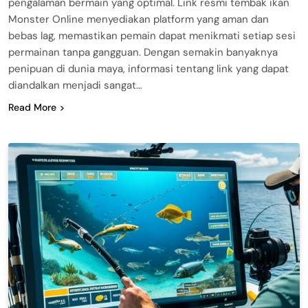
pengalaman bermain yang optimal. Link resmi tembak ikan
Monster Online menyediakan platform yang aman dan
bebas lag, memastikan pemain dapat menikmati setiap sesi
permainan tanpa gangguan. Dengan semakin banyaknya
penipuan di dunia maya, informasi tentang link yang dapat
diandalkan menjadi sangat…
Read More