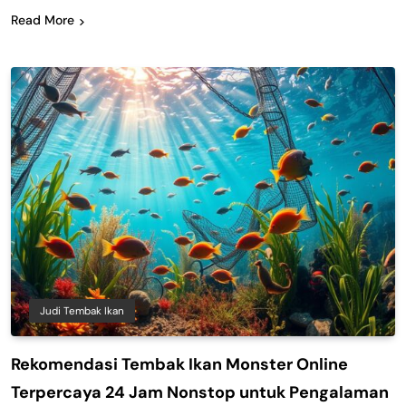
Read More
Judi Tembak Ikan
Rekomendasi Tembak Ikan Monster Online
Terpercaya 24 Jam Nonstop untuk Pengalaman