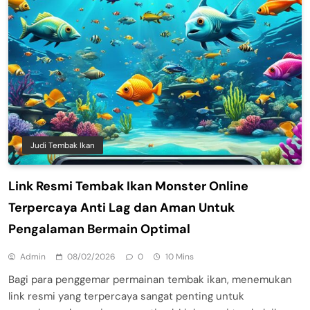
Judi Tembak Ikan
Link Resmi Tembak Ikan Monster Online
Terpercaya Anti Lag dan Aman Untuk
Pengalaman Bermain Optimal
Admin
08/02/2026
0
10 Mins
Bagi para penggemar permainan tembak ikan, menemukan
link resmi yang terpercaya sangat penting untuk