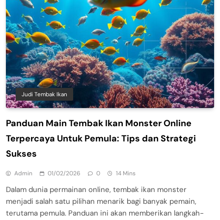
Judi Tembak Ikan
Panduan Main Tembak Ikan Monster Online
Terpercaya Untuk Pemula: Tips dan Strategi
Sukses
Admin
01/02/2026
0
14 Mins
Dalam dunia permainan online, tembak ikan monster
menjadi salah satu pilihan menarik bagi banyak pemain,
terutama pemula. Panduan ini akan memberikan langkah-