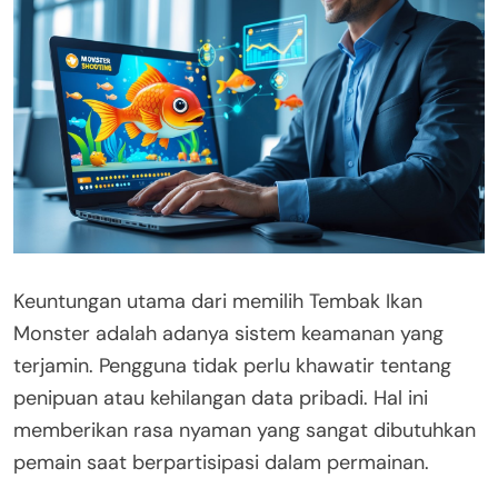
Keuntungan utama dari memilih Tembak Ikan
Monster adalah adanya sistem keamanan yang
terjamin. Pengguna tidak perlu khawatir tentang
penipuan atau kehilangan data pribadi. Hal ini
memberikan rasa nyaman yang sangat dibutuhkan
pemain saat berpartisipasi dalam permainan.