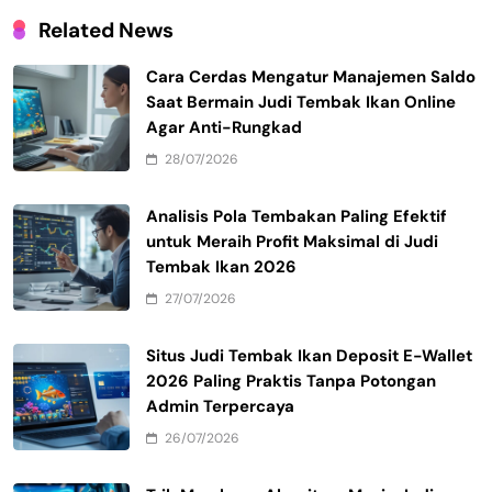
Related News
Cara Cerdas Mengatur Manajemen Saldo
Saat Bermain Judi Tembak Ikan Online
Agar Anti-Rungkad
28/07/2026
Analisis Pola Tembakan Paling Efektif
untuk Meraih Profit Maksimal di Judi
Tembak Ikan 2026
27/07/2026
Situs Judi Tembak Ikan Deposit E-Wallet
2026 Paling Praktis Tanpa Potongan
Admin Terpercaya
26/07/2026