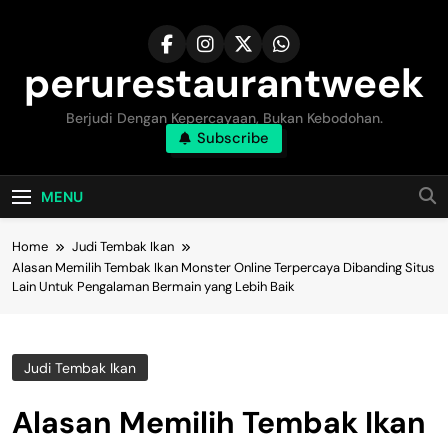
Skip
to
content
perurestaurantweek
Berjudi Dengan Kepercayaan, Bukan Kebodohan.
Subscribe
MENU
Home
Judi Tembak Ikan
Alasan Memilih Tembak Ikan Monster Online Terpercaya Dibanding Situs
Lain Untuk Pengalaman Bermain yang Lebih Baik
Judi Tembak Ikan
Alasan Memilih Tembak Ikan