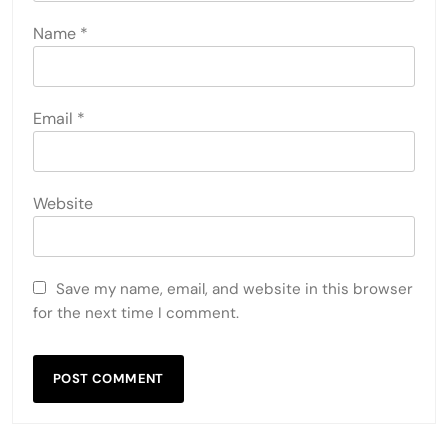
Name
*
Email
*
Website
Save my name, email, and website in this browser
for the next time I comment.