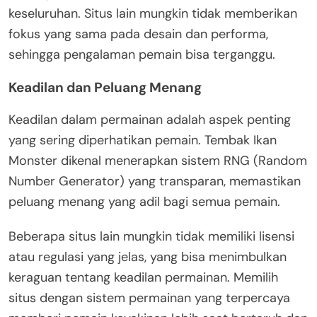
keseluruhan. Situs lain mungkin tidak memberikan
fokus yang sama pada desain dan performa,
sehingga pengalaman pemain bisa terganggu.
Keadilan dan Peluang Menang
Keadilan dalam permainan adalah aspek penting
yang sering diperhatikan pemain. Tembak Ikan
Monster dikenal menerapkan sistem RNG (Random
Number Generator) yang transparan, memastikan
peluang menang yang adil bagi semua pemain.
Beberapa situs lain mungkin tidak memiliki lisensi
atau regulasi yang jelas, yang bisa menimbulkan
keraguan tentang keadilan permainan. Memilih
situs dengan sistem permainan yang terpercaya