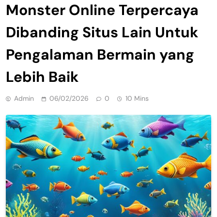
Monster Online Terpercaya
Dibanding Situs Lain Untuk
Pengalaman Bermain yang
Lebih Baik
Admin
06/02/2026
0
10 Mins