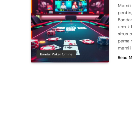
Memili
pentin
Bandar
untuk 
situs 
pemain
memili
Bandar Poker Online
Read M