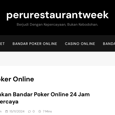
perurestaurantweek
Berjudi Dengan Kepercayaan, Bukan Kebodohan.
KET
BANDAR POKER ONLINE
CASINO ONLINE
BAND
ker Online
kan Bandar Poker Online 24 Jam
percaya
n
15/11/2024
0
7 Mins