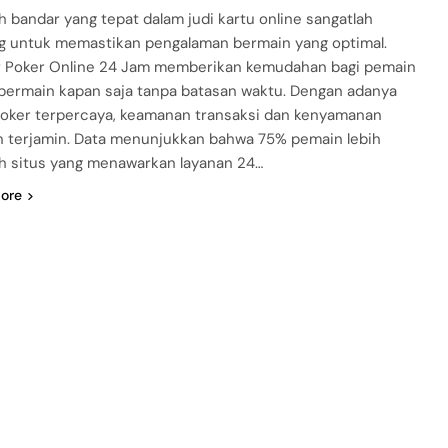
h bandar yang tepat dalam judi kartu online sangatlah
g untuk memastikan pengalaman bermain yang optimal.
 Poker Online 24 Jam memberikan kemudahan bagi pemain
bermain kapan saja tanpa batasan waktu. Dengan adanya
poker terpercaya, keamanan transaksi dan kenyamanan
 terjamin. Data menunjukkan bahwa 75% pemain lebih
h situs yang menawarkan layanan 24…
ore