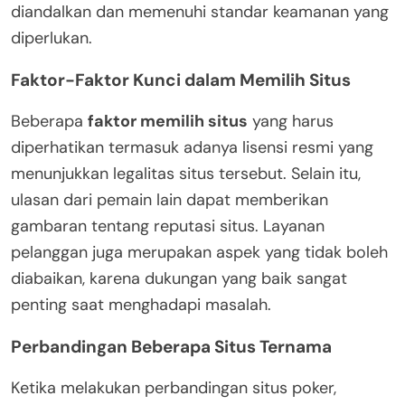
diandalkan dan memenuhi standar keamanan yang
diperlukan.
Faktor-Faktor Kunci dalam Memilih Situs
Beberapa
faktor memilih situs
yang harus
diperhatikan termasuk adanya lisensi resmi yang
menunjukkan legalitas situs tersebut. Selain itu,
ulasan dari pemain lain dapat memberikan
gambaran tentang reputasi situs. Layanan
pelanggan juga merupakan aspek yang tidak boleh
diabaikan, karena dukungan yang baik sangat
penting saat menghadapi masalah.
Perbandingan Beberapa Situs Ternama
Ketika melakukan perbandingan situs poker,