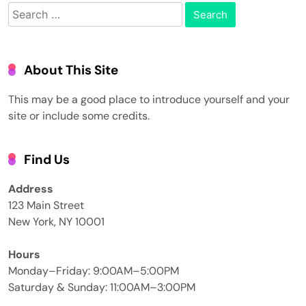
Search
for:
About This Site
This may be a good place to introduce yourself and your
site or include some credits.
Find Us
Address
123 Main Street
New York, NY 10001
Hours
Monday–Friday: 9:00AM–5:00PM
Saturday & Sunday: 11:00AM–3:00PM