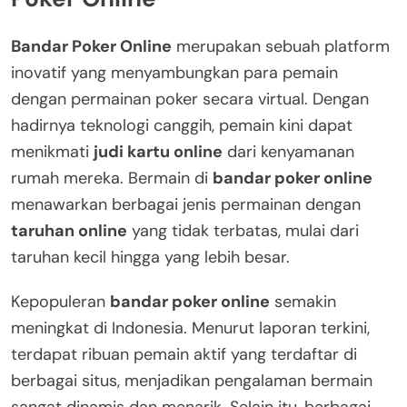
Bandar Poker Online
merupakan sebuah platform
inovatif yang menyambungkan para pemain
dengan permainan poker secara virtual. Dengan
hadirnya teknologi canggih, pemain kini dapat
menikmati
judi kartu online
dari kenyamanan
rumah mereka. Bermain di
bandar poker online
menawarkan berbagai jenis permainan dengan
taruhan online
yang tidak terbatas, mulai dari
taruhan kecil hingga yang lebih besar.
Kepopuleran
bandar poker online
semakin
meningkat di Indonesia. Menurut laporan terkini,
terdapat ribuan pemain aktif yang terdaftar di
berbagai situs, menjadikan pengalaman bermain
sangat dinamis dan menarik. Selain itu, berbagai