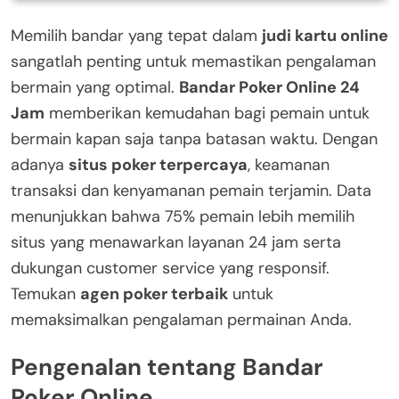
Memilih bandar yang tepat dalam
judi kartu online
sangatlah penting untuk memastikan pengalaman
bermain yang optimal.
Bandar Poker Online 24
Jam
memberikan kemudahan bagi pemain untuk
bermain kapan saja tanpa batasan waktu. Dengan
adanya
situs poker terpercaya
, keamanan
transaksi dan kenyamanan pemain terjamin. Data
menunjukkan bahwa 75% pemain lebih memilih
situs yang menawarkan layanan 24 jam serta
dukungan customer service yang responsif.
Temukan
agen poker terbaik
untuk
memaksimalkan pengalaman permainan Anda.
Pengenalan tentang Bandar
Poker Online