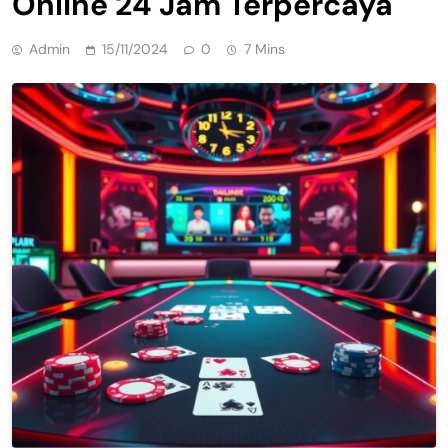
Online 24 Jam Terpercaya
Admin
15/11/2024
0
7 Mins