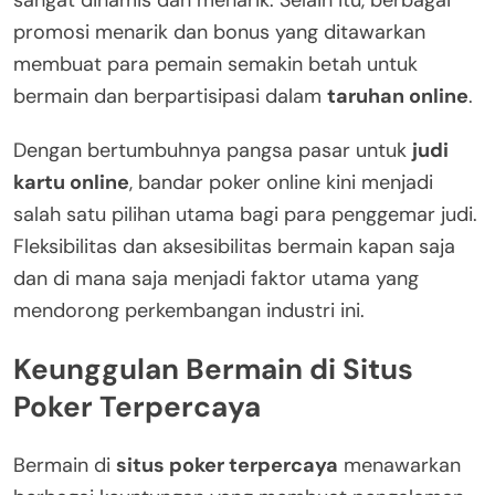
promosi menarik dan bonus yang ditawarkan
membuat para pemain semakin betah untuk
bermain dan berpartisipasi dalam
taruhan online
.
Dengan bertumbuhnya pangsa pasar untuk
judi
kartu online
, bandar poker online kini menjadi
salah satu pilihan utama bagi para penggemar judi.
Fleksibilitas dan aksesibilitas bermain kapan saja
dan di mana saja menjadi faktor utama yang
mendorong perkembangan industri ini.
Keunggulan Bermain di Situs
Poker Terpercaya
Bermain di
situs poker terpercaya
menawarkan