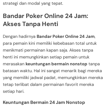
strategi dan modal yang tepat.
Bandar Poker Online 24 Jam:
Akses Tanpa Henti
Dengan hadirnya
Bandar Poker Online 24 Jam
,
para pemain kini memiliki kebebasan total untuk
menikmati permainan kapan saja. Akses tanpa
henti ini memungkinkan setiap pemain untuk
merasakan
keuntungan bermain nonstop
tanpa
batasan waktu. Hal ini sangat menarik bagi mereka
yang memiliki jadwal padat, memungkinkan mereka
tetap terlibat dalam permainan favorit mereka
setiap hari.
Keuntungan Bermain 24 Jam Nonstop