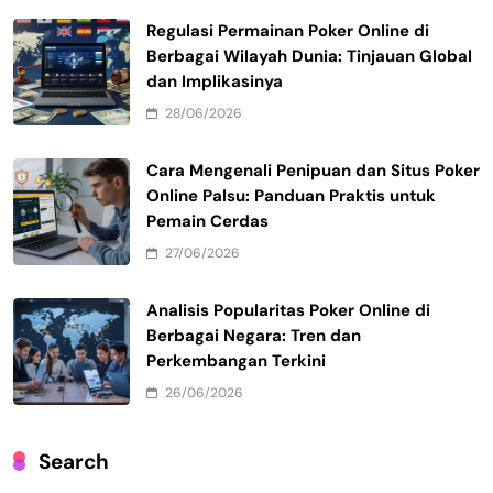
Regulasi Permainan Poker Online di
Berbagai Wilayah Dunia: Tinjauan Global
dan Implikasinya
28/06/2026
Cara Mengenali Penipuan dan Situs Poker
Online Palsu: Panduan Praktis untuk
Pemain Cerdas
27/06/2026
Analisis Popularitas Poker Online di
Berbagai Negara: Tren dan
Perkembangan Terkini
26/06/2026
Search