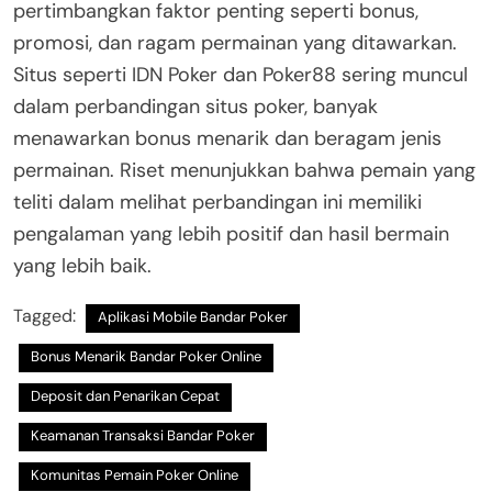
pertimbangkan faktor penting seperti bonus,
promosi, dan ragam permainan yang ditawarkan.
Situs seperti IDN Poker dan Poker88 sering muncul
dalam perbandingan situs poker, banyak
menawarkan bonus menarik dan beragam jenis
permainan. Riset menunjukkan bahwa pemain yang
teliti dalam melihat perbandingan ini memiliki
pengalaman yang lebih positif dan hasil bermain
yang lebih baik.
Tagged:
Aplikasi Mobile Bandar Poker
Bonus Menarik Bandar Poker Online
Deposit dan Penarikan Cepat
Keamanan Transaksi Bandar Poker
Komunitas Pemain Poker Online