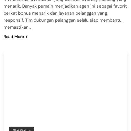
menarik. Banyak pemain menjadikan agen ini sebagai favorit
berkat bonus menarik dan layanan pelanggan yang
responsif. Tim dukungan pelanggan selalu siap membantu,
memastikan…
Read More
Slot Online