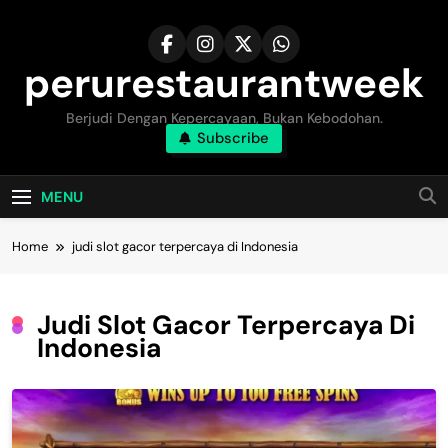
Skip
to
content
perurestaurantweek
Berjudi Dengan Kepercayaan, Bukan Kebodohan.
Subscribe
MENU
Home
judi slot gacor terpercaya di Indonesia
Judi Slot Gacor Terpercaya Di
Indonesia