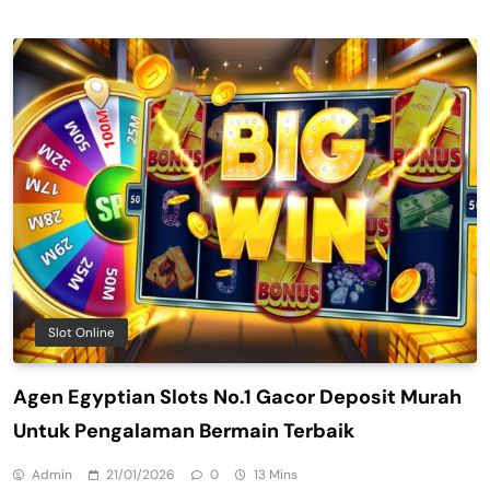
Slot Online
Agen Egyptian Slots No.1 Gacor Deposit Murah
Untuk Pengalaman Bermain Terbaik
Admin
21/01/2026
0
13 Mins