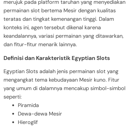
merujuk pada platform taruhan yang menyediakan
permainan slot bertema Mesir dengan kualitas
teratas dan tingkat kemenangan tinggi. Dalam
konteks ini, agen tersebut dikenal karena
keandalannya, variasi permainan yang ditawarkan,
dan fitur-fitur menarik lainnya.
Definisi dan Karakteristik Egyptian Slots
Egyptian Slots adalah jenis permainan slot yang
mengangkat tema kebudayaan Mesir kuno. Fitur
yang umum di dalamnya mencakup simbol-simbol
seperti:
Piramida
Dewa-dewa Mesir
Hieroglif