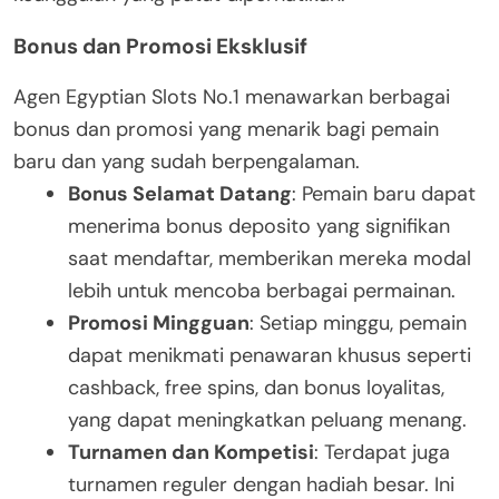
Bonus dan Promosi Eksklusif
Agen Egyptian Slots No.1 menawarkan berbagai
bonus dan promosi yang menarik bagi pemain
baru dan yang sudah berpengalaman.
Bonus Selamat Datang
: Pemain baru dapat
menerima bonus deposito yang signifikan
saat mendaftar, memberikan mereka modal
lebih untuk mencoba berbagai permainan.
Promosi Mingguan
: Setiap minggu, pemain
dapat menikmati penawaran khusus seperti
cashback, free spins, dan bonus loyalitas,
yang dapat meningkatkan peluang menang.
Turnamen dan Kompetisi
: Terdapat juga
turnamen reguler dengan hadiah besar. Ini