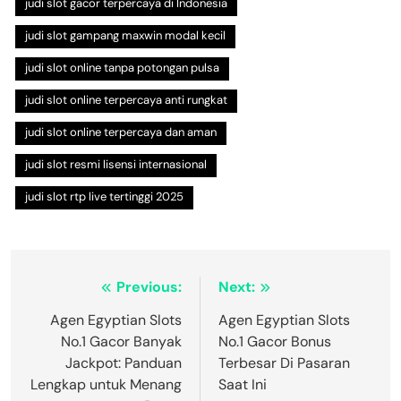
judi slot gacor terpercaya di Indonesia
judi slot gampang maxwin modal kecil
judi slot online tanpa potongan pulsa
judi slot online terpercaya anti rungkat
judi slot online terpercaya dan aman
judi slot resmi lisensi internasional
judi slot rtp live tertinggi 2025
Post
Previous:
Next:
navigation
Agen Egyptian Slots
Agen Egyptian Slots
No.1 Gacor Banyak
No.1 Gacor Bonus
Jackpot: Panduan
Terbesar Di Pasaran
Lengkap untuk Menang
Saat Ini