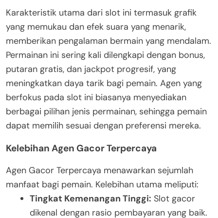
Karakteristik utama dari slot ini termasuk grafik
yang memukau dan efek suara yang menarik,
memberikan pengalaman bermain yang mendalam.
Permainan ini sering kali dilengkapi dengan bonus,
putaran gratis, dan jackpot progresif, yang
meningkatkan daya tarik bagi pemain. Agen yang
berfokus pada slot ini biasanya menyediakan
berbagai pilihan jenis permainan, sehingga pemain
dapat memilih sesuai dengan preferensi mereka.
Kelebihan Agen Gacor Terpercaya
Agen Gacor Terpercaya menawarkan sejumlah
manfaat bagi pemain. Kelebihan utama meliputi:
Tingkat Kemenangan Tinggi:
Slot gacor
dikenal dengan rasio pembayaran yang baik.