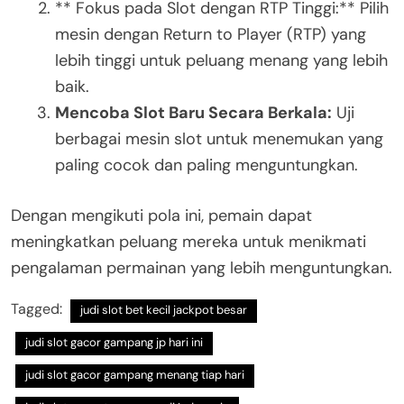
** Fokus pada Slot dengan RTP Tinggi:** Pilih
mesin dengan Return to Player (RTP) yang
lebih tinggi untuk peluang menang yang lebih
baik.
Mencoba Slot Baru Secara Berkala:
Uji
berbagai mesin slot untuk menemukan yang
paling cocok dan paling menguntungkan.
Dengan mengikuti pola ini, pemain dapat
meningkatkan peluang mereka untuk menikmati
pengalaman permainan yang lebih menguntungkan.
Tagged:
judi slot bet kecil jackpot besar
judi slot gacor gampang jp hari ini
judi slot gacor gampang menang tiap hari