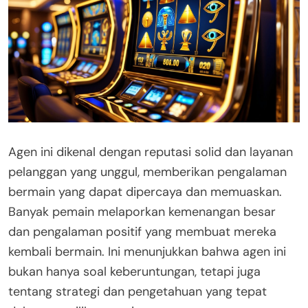
Agen ini dikenal dengan reputasi solid dan layanan
pelanggan yang unggul, memberikan pengalaman
bermain yang dapat dipercaya dan memuaskan.
Banyak pemain melaporkan kemenangan besar
dan pengalaman positif yang membuat mereka
kembali bermain. Ini menunjukkan bahwa agen ini
bukan hanya soal keberuntungan, tetapi juga
tentang strategi dan pengetahuan yang tepat