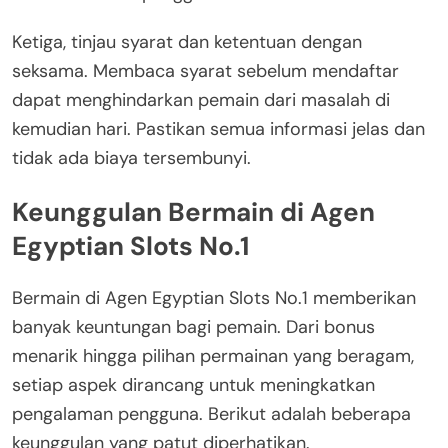
Ketiga, tinjau syarat dan ketentuan dengan
seksama. Membaca syarat sebelum mendaftar
dapat menghindarkan pemain dari masalah di
kemudian hari. Pastikan semua informasi jelas dan
tidak ada biaya tersembunyi.
Keunggulan Bermain di Agen
Egyptian Slots No.1
Bermain di Agen Egyptian Slots No.1 memberikan
banyak keuntungan bagi pemain. Dari bonus
menarik hingga pilihan permainan yang beragam,
setiap aspek dirancang untuk meningkatkan
pengalaman pengguna. Berikut adalah beberapa
keunggulan yang patut diperhatikan.