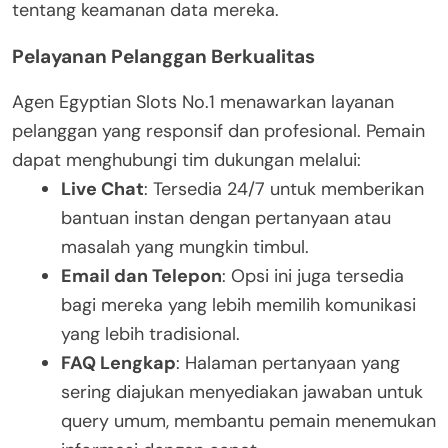
tentang keamanan data mereka.
Pelayanan Pelanggan Berkualitas
Agen Egyptian Slots No.1 menawarkan layanan
pelanggan yang responsif dan profesional. Pemain
dapat menghubungi tim dukungan melalui:
Live Chat
: Tersedia 24/7 untuk memberikan
bantuan instan dengan pertanyaan atau
masalah yang mungkin timbul.
Email dan Telepon
: Opsi ini juga tersedia
bagi mereka yang lebih memilih komunikasi
yang lebih tradisional.
FAQ Lengkap
: Halaman pertanyaan yang
sering diajukan menyediakan jawaban untuk
query umum, membantu pemain menemukan