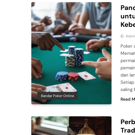
Pan
untu
Kebe
Admi
Poker 
Memaha
permai
pemain
dan la
Setiap
saling 
Bandar Poker Online
Read M
Perb
Trad