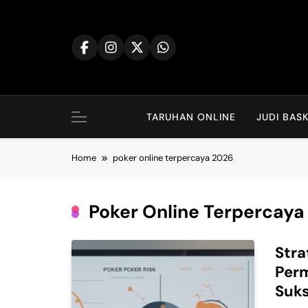
Skip
to
content
TARUHAN ONLINE
JUDI BAS
Home
poker online terpercaya 2026
Poker Online Terpercaya
Stra
Perm
Suks