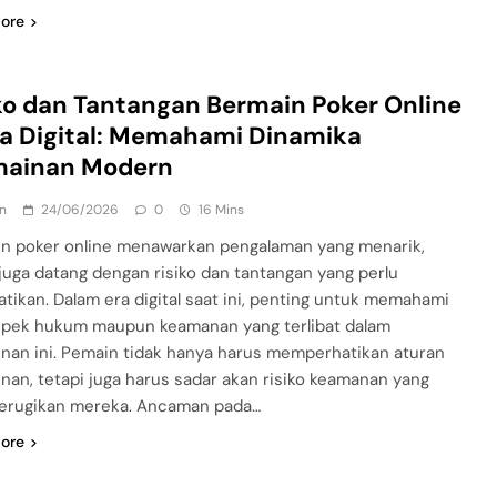
ore
ko dan Tantangan Bermain Poker Online
ra Digital: Memahami Dinamika
mainan Modern
n
24/06/2026
0
16 Mins
n poker online menawarkan pengalaman yang menarik,
 juga datang dengan risiko dan tantangan yang perlu
atikan. Dalam era digital saat ini, penting untuk memahami
spek hukum maupun keamanan yang terlibat dalam
nan ini. Pemain tidak hanya harus memperhatikan aturan
nan, tetapi juga harus sadar akan risiko keamanan yang
erugikan mereka. Ancaman pada…
ore