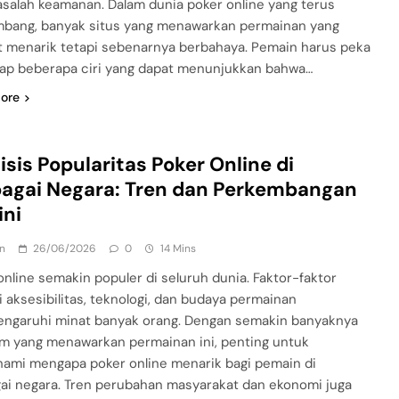
salah keamanan. Dalam dunia poker online yang terus
bang, banyak situs yang menawarkan permainan yang
at menarik tetapi sebenarnya berbahaya. Pemain harus peka
ap beberapa ciri yang dapat menunjukkan bahwa…
ore
isis Popularitas Poker Online di
agai Negara: Tren dan Perkembangan
ini
n
26/06/2026
0
14 Mins
online semakin populer di seluruh dunia. Faktor-faktor
i aksesibilitas, teknologi, dan budaya permainan
garuhi minat banyak orang. Dengan semakin banyaknya
rm yang menawarkan permainan ini, penting untuk
mi mengapa poker online menarik bagi pemain di
ai negara. Tren perubahan masyarakat dan ekonomi juga