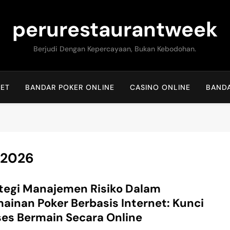
perurestaurantweek
Berjudi Dengan Kepercayaan, Bukan Kebodohan.
KET
BANDAR POKER ONLINE
CASINO ONLINE
BAND
 2026
tegi Manajemen Risiko Dalam
ainan Poker Berbasis Internet: Kunci
es Bermain Secara Online