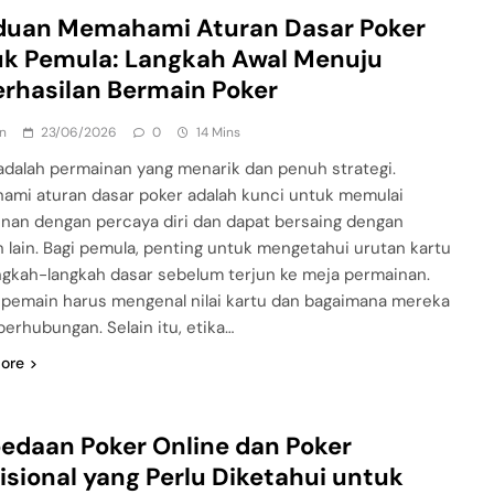
duan Memahami Aturan Dasar Poker
k Pemula: Langkah Awal Menuju
rhasilan Bermain Poker
n
23/06/2026
0
14 Mins
adalah permainan yang menarik dan penuh strategi.
mi aturan dasar poker adalah kunci untuk memulai
nan dengan percaya diri dan dapat bersaing dengan
 lain. Bagi pemula, penting untuk mengetahui urutan kartu
ngkah-langkah dasar sebelum terjun ke meja permainan.
 pemain harus mengenal nilai kartu dan bagaimana mereka
berhubungan. Selain itu, etika…
ore
edaan Poker Online dan Poker
isional yang Perlu Diketahui untuk