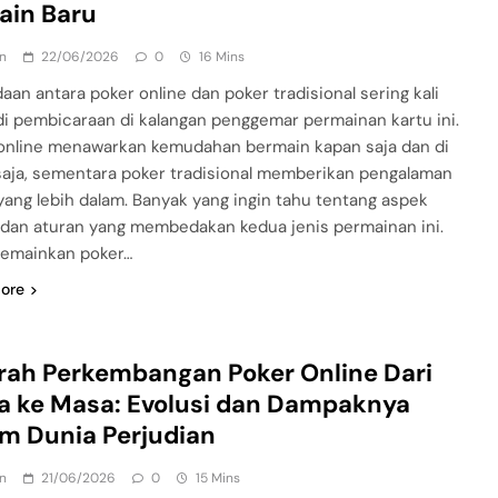
ain Baru
n
22/06/2026
0
16 Mins
aan antara poker online dan poker tradisional sering kali
i pembicaraan di kalangan penggemar permainan kartu ini.
online menawarkan kemudahan bermain kapan saja dan di
aja, sementara poker tradisional memberikan pengalaman
 yang lebih dalam. Banyak yang ingin tahu tentang aspek
 dan aturan yang membedakan kedua jenis permainan ini.
emainkan poker…
ore
rah Perkembangan Poker Online Dari
 ke Masa: Evolusi dan Dampaknya
m Dunia Perjudian
n
21/06/2026
0
15 Mins