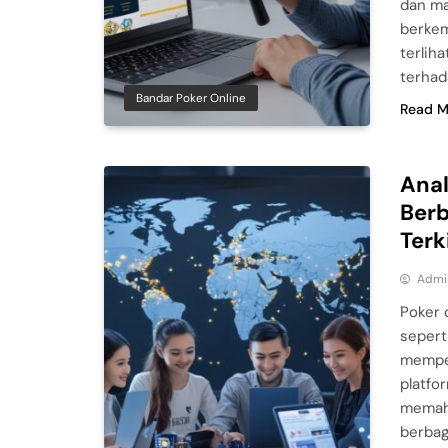
dan ma
berkem
terlih
terhad
Bandar Poker Online
Read M
Anal
Berb
Terk
Admi
Poker 
sepert
mempen
platfo
memaha
berbag