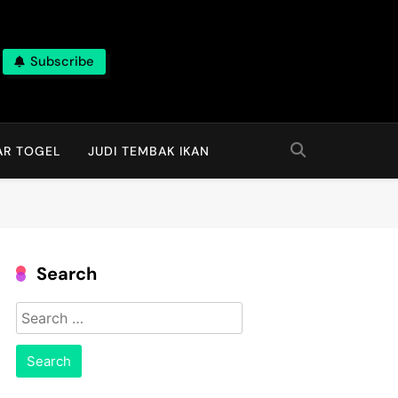
Subscribe
AR TOGEL
JUDI TEMBAK IKAN
Search
Search
for: