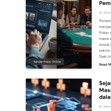
Pem
Admi
Perbed
menjad
Poker 
mana s
sosial
teknis
Saat m
Bandar Poker Online
Read M
Seja
Masa
dala
Admi