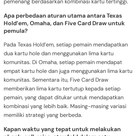
pemenang berdasarkan kombinasi kartu tertinggi.
Apa perbedaan aturan utama antara Texas
Hold’em, Omaha, dan Five Card Draw untuk
pemula?
Pada Texas Hold’em, setiap pemain mendapatkan
dua kartu hole dan menggunakan lima kartu
komunitas. Di Omaha, setiap pemain mendapat
empat kartu hole dan juga menggunakan lima kartu
komunitas. Sementara itu, Five Card Draw
memberikan lima kartu tertutup kepada setiap
pemain, yang dapat ditukar untuk mendapatkan
kombinasi yang lebih baik. Masing-masing variasi
memiliki strategi yang berbeda.
Kapan waktu yang tepat untuk melakukan