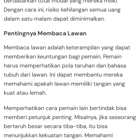
berdasarkan total modal yang mereka miliki.
Dengan cara ini, risiko kehilangan semua uang
dalam satu malam dapat diminimalkan.
Pentingnya Membaca Lawan
Membaca lawan adalah keterampilan yang dapat
memberikan keuntungan bagi pemain. Pemain
harus memperhatikan pola taruhan dan bahasa
tubuh dari lawan. Ini dapat membantu mereka
memahami apakah lawan memiliki tangan yang
kuat atau lemah.
Memperhatikan cara pemain lain bertindak bisa
memberi petunjuk penting. Misalnya, jika seseorang
bertaruh besar secara tiba-tiba, itu bisa
menunjukkan kekuatan tangan. Memahami