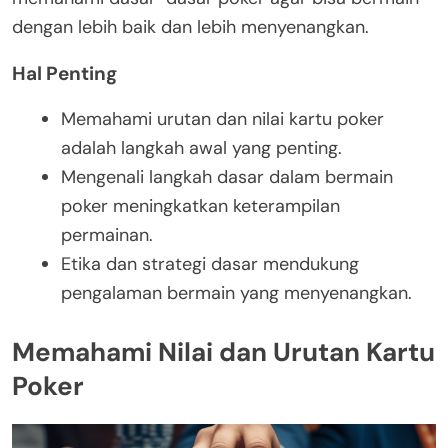
dengan lebih baik dan lebih menyenangkan.
Hal Penting
Memahami urutan dan nilai kartu poker
adalah langkah awal yang penting.
Mengenali langkah dasar dalam bermain
poker meningkatkan keterampilan
permainan.
Etika dan strategi dasar mendukung
pengalaman bermain yang menyenangkan.
Memahami Nilai dan Urutan Kartu
Poker