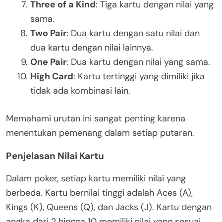
Three of a Kind
: Tiga kartu dengan nilai yang
sama.
Two Pair
: Dua kartu dengan satu nilai dan
dua kartu dengan nilai lainnya.
One Pair
: Dua kartu dengan nilai yang sama.
High Card
: Kartu tertinggi yang dimiliki jika
tidak ada kombinasi lain.
Memahami urutan ini sangat penting karena
menentukan pemenang dalam setiap putaran.
Penjelasan Nilai Kartu
Dalam poker, setiap kartu memiliki nilai yang
berbeda. Kartu bernilai tinggi adalah Aces (A),
Kings (K), Queens (Q), dan Jacks (J). Kartu dengan
angka dari 2 hingga 10 memiliki nilai yang sesuai