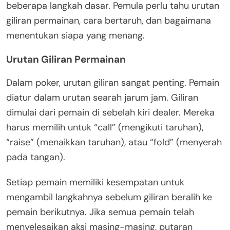
beberapa langkah dasar. Pemula perlu tahu urutan
giliran permainan, cara bertaruh, dan bagaimana
menentukan siapa yang menang.
Urutan Giliran Permainan
Dalam poker, urutan giliran sangat penting. Pemain
diatur dalam urutan searah jarum jam. Giliran
dimulai dari pemain di sebelah kiri dealer. Mereka
harus memilih untuk “call” (mengikuti taruhan),
“raise” (menaikkan taruhan), atau “fold” (menyerah
pada tangan).
Setiap pemain memiliki kesempatan untuk
mengambil langkahnya sebelum giliran beralih ke
pemain berikutnya. Jika semua pemain telah
menyelesaikan aksi masing-masing, putaran