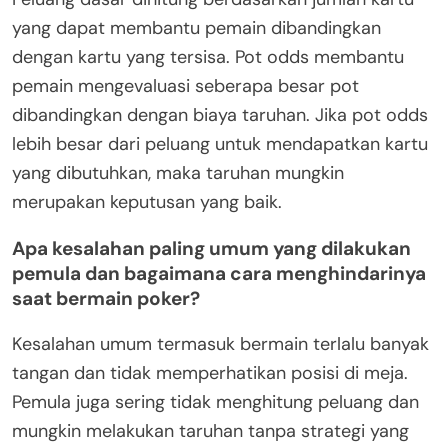
yang dapat membantu pemain dibandingkan
dengan kartu yang tersisa. Pot odds membantu
pemain mengevaluasi seberapa besar pot
dibandingkan dengan biaya taruhan. Jika pot odds
lebih besar dari peluang untuk mendapatkan kartu
yang dibutuhkan, maka taruhan mungkin
merupakan keputusan yang baik.
Apa kesalahan paling umum yang dilakukan
pemula dan bagaimana cara menghindarinya
saat bermain poker?
Kesalahan umum termasuk bermain terlalu banyak
tangan dan tidak memperhatikan posisi di meja.
Pemula juga sering tidak menghitung peluang dan
mungkin melakukan taruhan tanpa strategi yang